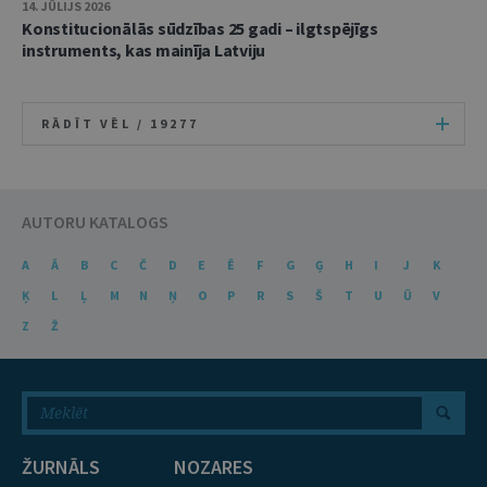
14. JŪLIJS 2026
Konstitucionālās sūdzības 25 gadi – ilgtspējīgs
instruments, kas mainīja Latviju
RĀDĪT VĒL /
19277
AUTORU KATALOGS
A
Ā
B
C
Č
D
E
Ē
F
G
Ģ
H
I
J
K
Ķ
L
Ļ
M
N
Ņ
O
P
R
S
Š
T
U
Ū
V
Z
Ž
ŽURNĀLS
NOZARES