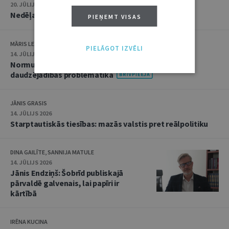
20. JŪLIJS 2026 • 16:05
Nedēļas notikumu apskats: 13.–17. jūlijs
PIEŅEMT VISAS
MĀRIS LEJA
PIELĀGOT IZVĒLI
14. JŪLIJS 2026
Normu konkurences un noziedzīgu nodarījumu
daudzējādības problemātika
JĀNIS GRASIS
14. JŪLIJS 2026
Starptautiskās tiesības: mazās valstis pret reālpolitiku
DINA GAILĪTE, SANNIJA MATULE
14. JŪLIJS 2026
Jānis Endziņš: Šobrīd publiskajā
pārvaldē galvenais, lai papīri ir
kārtībā
IRĒNA KUCINA