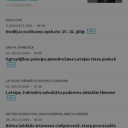
2 KOMENTĀRI
PAULA LIPE
3. AUGUSTS 2026 • 08:00
Nedēļas notikumu apskats: 27.–31. jūlijs
SANTA JUHNEVIČA
31. JŪLIJS 2026 • 09:00
Ilgtspējības principa piemērošana Latvijas tiesu praksē
LATVIJAS ZVĒRINĀTU ADVOKĀTU PADOME
31. JŪLIJS 2026 • 07:00
Latvijas Zvērinātu advokātu padomes aktuālie lēmumi
ARTŪRS KURBATOVS, INGA KUDEIKINA, MARTA URBĀNE
29. JŪLIJS 2026 • 08:00
Bērna labākās intereses civilprocesā: starp procesuālo