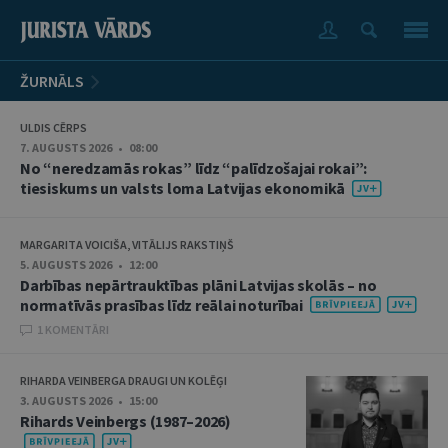
ŽURNĀLS
ULDIS CĒRPS
7. AUGUSTS 2026 • 08:00
No “neredzamās rokas” līdz “palīdzošajai rokai”:
tiesiskums un valsts loma Latvijas ekonomikā
MARGARITA VOICIŠA, VITĀLIJS RAKSTIŅŠ
5. AUGUSTS 2026 • 12:00
Darbības nepārtrauktības plāni Latvijas skolās – no
normatīvās prasības līdz reālai noturībai
1 KOMENTĀRI
RIHARDA VEINBERGA DRAUGI UN KOLĒĢI
3. AUGUSTS 2026 • 15:00
Rihards Veinbergs (1987–2026)