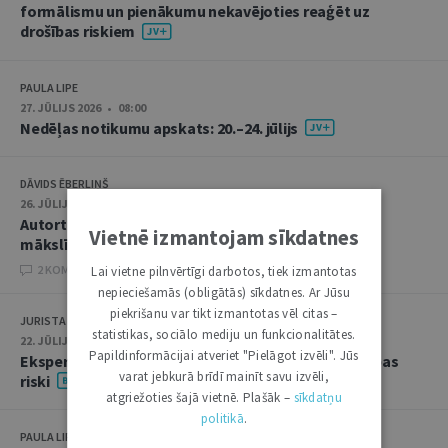
formālismu un pienākumu nekavējoties reaģēt uz
drošības riskiem
PAULA LIPE
27. JŪLIJS 2026 • 08:00
Nedēļas notikumu apskats: 20.–24. jūlijs
DĀVIDS ĒBERLIŅŠ
26. JŪLIJS 2026 • 08:00
Autortiesību subjekta un objekta juridiskie aspekti
Vietnē izmantojam sīkdatnes
mākslīgā intelekta kontekstā
2 KOMENTĀRI
Lai vietne pilnvērtīgi darbotos, tiek izmantotas
nepieciešamās (obligātās) sīkdatnes. Ar Jūsu
piekrišanu var tikt izmantotas vēl citas –
JURISTA VĀRDS
statistikas, sociālo mediju un funkcionalitātes.
22. JŪLIJS 2026 • 14:00
Papildinformācijai atveriet "Pielāgot izvēli". Jūs
Ekspertu saruna jūlijā: krimināltiesības un būvniecības
varat jebkurā brīdī mainīt savu izvēli,
riski
atgriežoties šajā vietnē. Plašāk –
sīkdatņu
politikā
.
PAULA LIPE