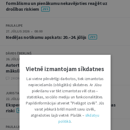
formālismu un pienākumu nekavējoties reaģēt uz
drošības riskiem
PAULA LIPE
27. JŪLIJS 2026 • 08:00
Nedēļas notikumu apskats: 20.–24. jūlijs
DĀVIDS ĒBERLIŅŠ
26. JŪLIJS 2026 • 08:00
Autortiesību subjekta un objekta juridiskie aspekti
Vietnē izmantojam sīkdatnes
mākslīgā intelekta kontekstā
2 KOMENTĀRI
Lai vietne pilnvērtīgi darbotos, tiek izmantotas
nepieciešamās (obligātās) sīkdatnes. Ar Jūsu
piekrišanu var tikt izmantotas vēl citas –
JURISTA VĀRDS
statistikas, sociālo mediju un funkcionalitātes.
22. JŪLIJS 2026 • 14:00
Papildinformācijai atveriet "Pielāgot izvēli". Jūs
Ekspertu saruna jūlijā: krimināltiesības un būvniecības
varat jebkurā brīdī mainīt savu izvēli,
riski
atgriežoties šajā vietnē. Plašāk –
sīkdatņu
politikā
.
PAULA LIPE