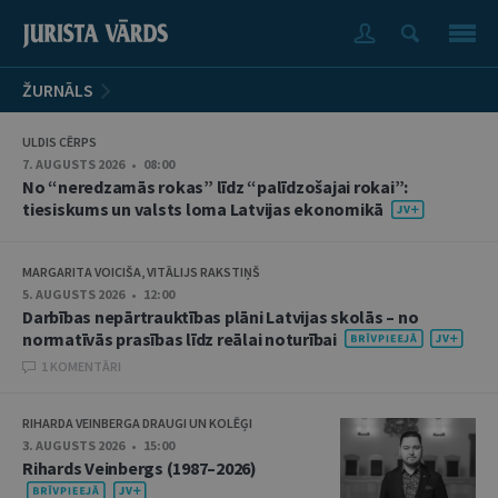
ŽURNĀLS
ULDIS CĒRPS
7. AUGUSTS 2026 • 08:00
No “neredzamās rokas” līdz “palīdzošajai rokai”:
tiesiskums un valsts loma Latvijas ekonomikā
MARGARITA VOICIŠA, VITĀLIJS RAKSTIŅŠ
5. AUGUSTS 2026 • 12:00
Darbības nepārtrauktības plāni Latvijas skolās – no
normatīvās prasības līdz reālai noturībai
1 KOMENTĀRI
RIHARDA VEINBERGA DRAUGI UN KOLĒĢI
3. AUGUSTS 2026 • 15:00
Rihards Veinbergs (1987–2026)