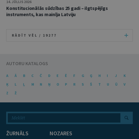
14. JŪLIJS 2026
Konstitucionālās sūdzības 25 gadi – ilgtspējīgs
instruments, kas mainīja Latviju
RĀDĪT VĒL /
19277
AUTORU KATALOGS
A
Ā
B
C
Č
D
E
Ē
F
G
Ģ
H
I
J
K
Ķ
L
Ļ
M
N
Ņ
O
P
R
S
Š
T
U
Ū
V
Z
Ž
ŽURNĀLS
NOZARES