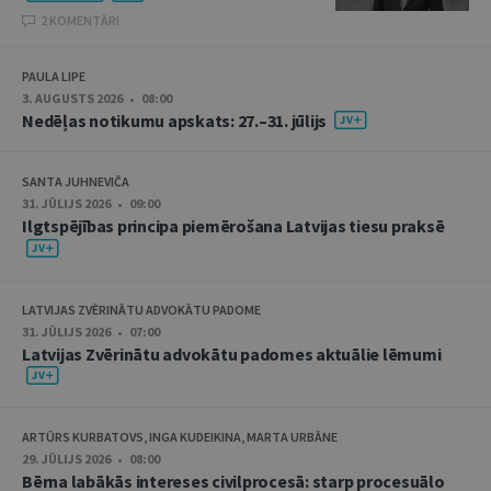
2 KOMENTĀRI
PAULA LIPE
3. AUGUSTS 2026 • 08:00
Nedēļas notikumu apskats: 27.–31. jūlijs
SANTA JUHNEVIČA
31. JŪLIJS 2026 • 09:00
Ilgtspējības principa piemērošana Latvijas tiesu praksē
LATVIJAS ZVĒRINĀTU ADVOKĀTU PADOME
31. JŪLIJS 2026 • 07:00
Latvijas Zvērinātu advokātu padomes aktuālie lēmumi
ARTŪRS KURBATOVS, INGA KUDEIKINA, MARTA URBĀNE
29. JŪLIJS 2026 • 08:00
Bērna labākās intereses civilprocesā: starp procesuālo