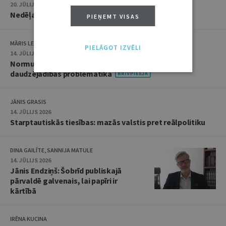
20. JŪLIJS 2026 • 16:05
Nedēļas notikumu apskats: 13.–17. jūlijs
PIEŅEMT VISAS
MĀRIS LEJA
PIELĀGOT IZVĒLI
14. JŪLIJS 2026
Normu konkurences un noziedzīgu nodarījumu
daudzējādības problemātika
JĀNIS GRASIS
14. JŪLIJS 2026
Starptautiskās tiesības: mazās valstis pret reālpolitiku
DINA GAILĪTE, SANNIJA MATULE
14. JŪLIJS 2026
Jānis Endziņš: Šobrīd publiskajā
pārvaldē galvenais, lai papīri ir
kārtībā
IRĒNA KUCINA