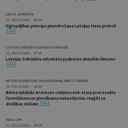
SANTA JUHNEVIČA
31. JŪLIJS 2026 • 09:00
Ilgtspējības principa piemērošana Latvijas tiesu praksē
LATVIJAS ZVĒRINĀTU ADVOKĀTU PADOME
31. JŪLIJS 2026 • 07:00
Latvijas Zvērinātu advokātu padomes aktuālie lēmumi
ARTŪRS KURBATOVS, INGA KUDEIKINA, MARTA URBĀNE
29. JŪLIJS 2026 • 08:00
Bērna labākās intereses civilprocesā: starp procesuālo
formālismu un pienākumu nekavējoties reaģēt uz
drošības riskiem
PAULA LIPE
27. JŪLIJS 2026 • 08:00