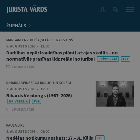
ŽURNĀLS
MARGARITA VOICIŠA, VITĀLIJS RAKSTIŅŠ
5. AUGUSTS 2026 • 12:00
Darbības nepārtrauktības plāni Latvijas skolās – no
normatīvās prasības līdz reālai noturībai
1 KOMENTĀRI
RIHARDA VEINBERGA DRAUGI UN KOLĒĢI
3. AUGUSTS 2026 • 15:00
Rihards Veinbergs (1987–2026)
2 KOMENTĀRI
PAULA LIPE
3. AUGUSTS 2026 • 08:00
Nedēļas notikumu apskats: 27.–31. jūlijs