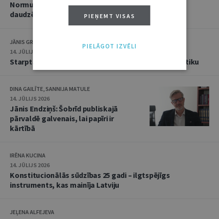
Normu konkurences un noziedzīgu nodarījumu
daudzējādības problemātika
PIEŅEMT VISAS
JĀNIS GRASIS
PIELĀGOT IZVĒLI
14. JŪLIJS 2026
Starptautiskās tiesības: mazās valstis pret reālpolitiku
DINA GAILĪTE, SANNIJA MATULE
14. JŪLIJS 2026
Jānis Endziņš: Šobrīd publiskajā
pārvaldē galvenais, lai papīri ir
kārtībā
IRĒNA KUCINA
14. JŪLIJS 2026
Konstitucionālās sūdzības 25 gadi – ilgtspējīgs
instruments, kas mainīja Latviju
JEĻENA ALFEJEVA