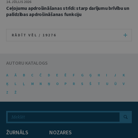
14. JŪLIJS 2026
Ceļojumu apdrošināšanas strīdi: starp darījumu brīvību un
palīdzības apdrošināšanas funkciju
RĀDĪT VĒL /
19276
AUTORU KATALOGS
A
Ā
B
C
Č
D
E
Ē
F
G
Ģ
H
I
J
K
Ķ
L
Ļ
M
N
Ņ
O
P
R
S
Š
T
U
Ū
V
Z
Ž
ŽURNĀLS
NOZARES