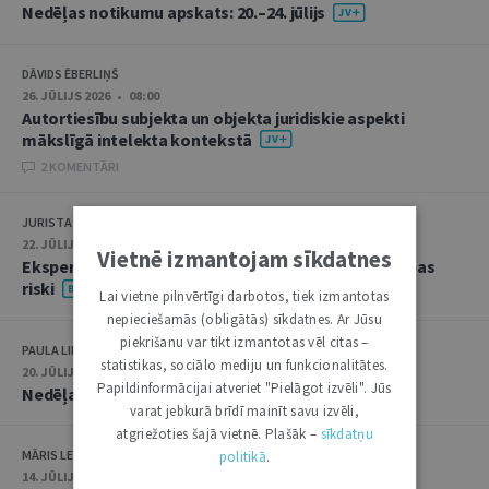
Nedēļas notikumu apskats: 20.–24. jūlijs
DĀVIDS ĒBERLIŅŠ
26. JŪLIJS 2026 • 08:00
Autortiesību subjekta un objekta juridiskie aspekti
mākslīgā intelekta kontekstā
2 KOMENTĀRI
JURISTA VĀRDS
22. JŪLIJS 2026 • 14:00
Vietnē izmantojam sīkdatnes
Ekspertu saruna jūlijā: krimināltiesības un būvniecības
riski
Lai vietne pilnvērtīgi darbotos, tiek izmantotas
nepieciešamās (obligātās) sīkdatnes. Ar Jūsu
piekrišanu var tikt izmantotas vēl citas –
PAULA LIPE
statistikas, sociālo mediju un funkcionalitātes.
20. JŪLIJS 2026 • 16:05
Papildinformācijai atveriet "Pielāgot izvēli". Jūs
Nedēļas notikumu apskats: 13.–17. jūlijs
varat jebkurā brīdī mainīt savu izvēli,
atgriežoties šajā vietnē. Plašāk –
sīkdatņu
MĀRIS LEJA
politikā
.
14. JŪLIJS 2026