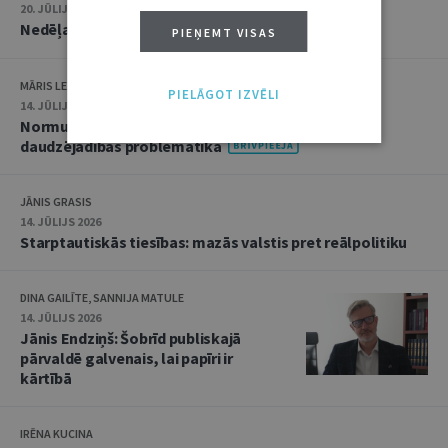
20. JŪLIJS 2026 • 16:05
Nedēļas notikumu apskats: 13.–17. jūlijs
PIEŅEMT VISAS
MĀRIS LEJA
PIELĀGOT IZVĒLI
14. JŪLIJS 2026
Normu konkurences un noziedzīgu nodarījumu
daudzējādības problemātika
JĀNIS GRASIS
14. JŪLIJS 2026
Starptautiskās tiesības: mazās valstis pret reālpolitiku
DINA GAILĪTE, SANNIJA MATULE
14. JŪLIJS 2026
Jānis Endziņš: Šobrīd publiskajā
pārvaldē galvenais, lai papīri ir
kārtībā
IRĒNA KUCINA