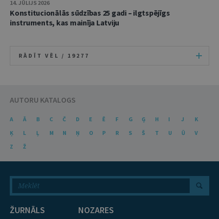
14. JŪLIJS 2026
Konstitucionālās sūdzības 25 gadi – ilgtspējīgs
instruments, kas mainīja Latviju
RĀDĪT VĒL /
19277
AUTORU KATALOGS
A
Ā
B
C
Č
D
E
Ē
F
G
Ģ
H
I
J
K
Ķ
L
Ļ
M
N
Ņ
O
P
R
S
Š
T
U
Ū
V
Z
Ž
ŽURNĀLS
NOZARES