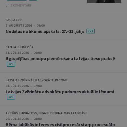
2 KOMENTĀRI
PAULA LIPE
3. AUGUSTS 2026 • 08:00
Nedēļas notikumu apskats: 27.–31. jūlijs
SANTA JUHNEVIČA
31. JŪLIJS 2026 • 09:00
Ilgtspējības principa piemērošana Latvijas tiesu praksē
LATVIJAS ZVĒRINĀTU ADVOKĀTU PADOME
31. JŪLIJS 2026 • 07:00
Latvijas Zvērinātu advokātu padomes aktuālie lēmumi
ARTŪRS KURBATOVS, INGA KUDEIKINA, MARTA URBĀNE
29. JŪLIJS 2026 • 08:00
Bērna labākās intereses civilprocesā: starp procesuālo