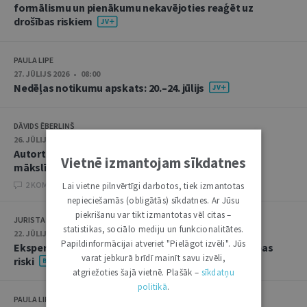
formālismu un pienākumu nekavējoties reaģēt uz
drošības riskiem
PAULA LIPE
27. JŪLIJS 2026 • 08:00
Nedēļas notikumu apskats: 20.–24. jūlijs
DĀVIDS ĒBERLIŅŠ
26. JŪLIJS 2026 • 08:00
Autortiesību subjekta un objekta juridiskie aspekti
Vietnē izmantojam sīkdatnes
mākslīgā intelekta kontekstā
2 KOMENTĀRI
Lai vietne pilnvērtīgi darbotos, tiek izmantotas
nepieciešamās (obligātās) sīkdatnes. Ar Jūsu
piekrišanu var tikt izmantotas vēl citas –
JURISTA VĀRDS
statistikas, sociālo mediju un funkcionalitātes.
22. JŪLIJS 2026 • 14:00
Papildinformācijai atveriet "Pielāgot izvēli". Jūs
Ekspertu saruna jūlijā: krimināltiesības un būvniecības
varat jebkurā brīdī mainīt savu izvēli,
riski
atgriežoties šajā vietnē. Plašāk –
sīkdatņu
politikā
.
PAULA LIPE