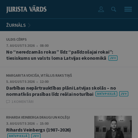
ŽURNĀLS
ULDIS CĒRPS
7. AUGUSTS 2026 • 08:00
No “neredzamās rokas” līdz “palīdzošajai rokai”:
tiesiskums un valsts loma Latvijas ekonomikā
MARGARITA VOICIŠA, VITĀLIJS RAKSTIŅŠ
5. AUGUSTS 2026 • 12:00
Darbības nepārtrauktības plāni Latvijas skolās – no
normatīvās prasības līdz reālai noturībai
1 KOMENTĀRI
RIHARDA VEINBERGA DRAUGI UN KOLĒĢI
3. AUGUSTS 2026 • 15:00
Rihards Veinbergs (1987–2026)