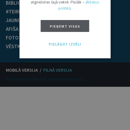
BIBLIOTĒKA
Krimināltiesības
atgriežoties šajā vietnē. Plašāk –
sīkdatņu
politikā
.
#TEIRDARBS
TIESĪBU PRAKSE
JAUNUMI
EST nolēmumi
PIEŅEMT VISAS
AFIŠA
ECT nolēmumi
FOTO / VIDEO
KONTAKTI
PIELĀGOT IZVĒLI
VĒSTKOPA
MOBILĀ VERSIJA /
PILNĀ VERSIJA
© Oficiālais izdevējs Latvijas Vēstnesis