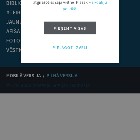
BIBLIOTĒKA
Krimināltiesības
atgriežoties šajā vietnē. Plašāk –
sīkdatņu
politikā
.
#TEIRDARBS
TIESĪBU PRAKSE
JAUNUMI
EST nolēmumi
PIEŅEMT VISAS
AFIŠA
ECT nolēmumi
FOTO / VIDEO
KONTAKTI
PIELĀGOT IZVĒLI
VĒSTKOPA
MOBILĀ VERSIJA /
PILNĀ VERSIJA
© Oficiālais izdevējs Latvijas Vēstnesis