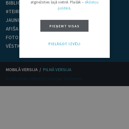
BIBLIOTĒKA
Krimināltiesības
atgriežoties šajā vietnē. Plašāk –
sīkdatņu
politikā
.
#TEIRDARBS
TIESĪBU PRAKSE
JAUNUMI
EST nolēmumi
PIEŅEMT VISAS
AFIŠA
ECT nolēmumi
FOTO / VIDEO
KONTAKTI
PIELĀGOT IZVĒLI
VĒSTKOPA
MOBILĀ VERSIJA /
PILNĀ VERSIJA
© Oficiālais izdevējs Latvijas Vēstnesis