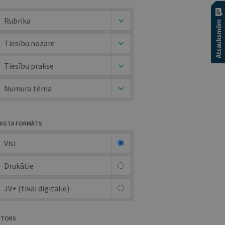
Rubrika
Tiesību nozare
Tiesību prakse
Numura tēma
KSTA FORMĀTS
Visi
Drukātie
JV+ (tikai digitālie)
UTORS