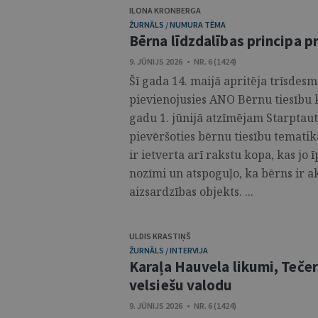
ILONA KRONBERGA
ŽURNĀLS / NUMURA TĒMA
Bērna līdzdalības principa p
9. JŪNIJS 2026 • NR. 6 (1424)
Šī gada 14. maijā apritēja trīsdesmi
pievienojusies ANO Bērnu tiesību k
gadu 1. jūnijā atzīmējam Starptaut
pievēršoties bērnu tiesību tematik
ir ietverta arī rakstu kopa, kas jo
nozīmi un atspoguļo, ka bērns ir ak
aizsardzības objekts. ...
ULDIS KRASTIŅŠ
ŽURNĀLS / INTERVIJA
Karaļa Hauvela likumi, Tečer
velsiešu valodu
9. JŪNIJS 2026 • NR. 6 (1424)