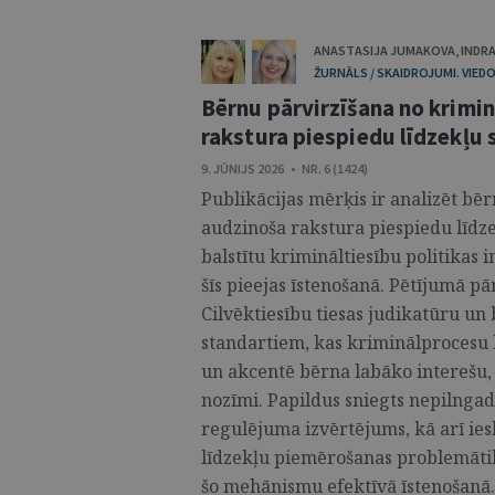
ANASTASIJA JUMAKOVA
,
INDRA
ŽURNĀLS / SKAIDROJUMI. VIEDO
Bērnu pārvirzīšana no krimi
rakstura piespiedu līdzekļu
9. JŪNIJS 2026 • NR. 6 (1424)
Publikācijas mērķis ir analizēt bē
audzinoša rakstura piespiedu līdz
balstītu krimināltiesību politikas 
šīs pieejas īstenošanā. Pētījumā p
Cilvēktiesību tiesas judikatūru un
standartiem, kas kriminālprocesu b
un akcentē bērna labāko interešu, a
nozīmi. Papildus sniegts nepilngad
regulējuma izvērtējums, kā arī ie
līdzekļu piemērošanas problemātik
šo mehānismu efektīvā īstenošanā. 