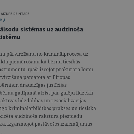
 AIZUPE-DZINTARE
KĻI
nālsodu sistēmas uz audzinoša
 sistēmu
rnu pārvirzīšanu no kriminālprocesa uz
ekļu piemērošanu kā bērnu tiesībās
instrumentu, īpaši izceļot prokurora lomu
ārvirzīšana pamatota ar Eiropas
 bērniem draudzīgas justīcijas
ērnu gadījumā atzīst par galēju līdzekli
ktīvas līdzdalības un resocializācijas
īgo kriminālatbildības prakses un tiesiskā
skicēta audzinoša rakstura piespiedu
a, izgaismojot pastāvošos izaicinājumus
...