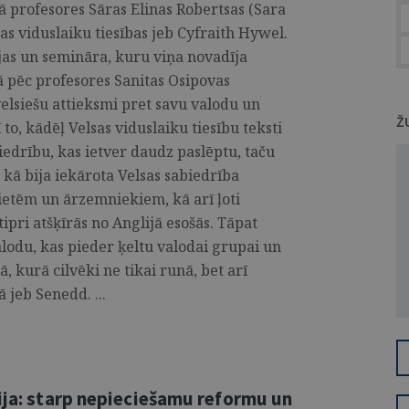
ā profesores Sāras Elinas Robertsas (Sara
as viduslaiku tiesības jeb Cyfraith Hywel.
ijas un semināra, kuru viņa novadīja
ā pēc profesores Sanitas Osipovas
velsiešu attieksmi pret savu valodu un
Ž
 to, kādēļ Velsas viduslaiku tiesību teksti
biedrību, kas ietver daudz paslēptu, taču
 kā bija iekārota Velsas sabiedrība
vietēm un ārzemniekiem, kā arī ļoti
ipri atšķīrās no Anglijā esošās. Tāpat
valodu, kas pieder ķeltu valodai grupai un
, kurā cilvēki ne tikai runā, bet arī
 jeb Senedd. ...
ija: starp nepieciešamu reformu un