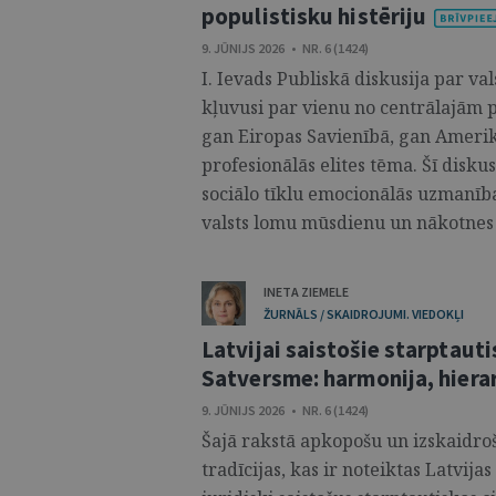
populistisku histēriju
9. JŪNIJS 2026 • NR. 6 (1424)
I. Ievads Publiskā diskusija par val
kļuvusi par vienu no centrālajām p
gan Eiropas Savienībā, gan Amerika
profesionālās elites tēma. Šī diskus
sociālo tīklu emocionālās uzmanīb
valsts lomu mūsdienu un nākotnes s
INETA ZIEMELE
ŽURNĀLS / SKAIDROJUMI. VIEDOKĻI
Latvijai saistošie starptauti
Satversme: harmonija, hierar
9. JŪNIJS 2026 • NR. 6 (1424)
Šajā rakstā apkopošu un izskaidroš
tradīcijas, kas ir noteiktas Latvija