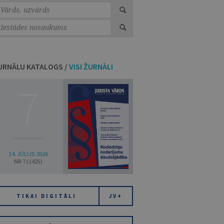
URNĀLU KATALOGS /
VISI ŽURNĀLI
7
14. JŪLIJS 2026
NR 7 (1425)
TIKAI DIGITĀLI
JV+