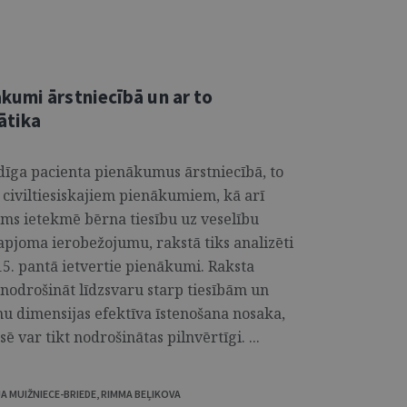
kumi ārstniecībā un ar to
ātika
dīga pacienta pienākumus ārstniecībā, to
civiltiesiskajiem pienākumiem, kā arī
ums ietekmē bērna tiesību uz veselību
apjoma ierobežojumu, rakstā tiks analizēti
15. pantā ietvertie pienākumi. Raksta
nodrošināt līdzsvaru starp tiesībām un
mu dimensijas efektīva īstenošana nosaka,
ē var tikt nodrošinātas pilnvērtīgi. ...
JA MUIŽNIECE-BRIEDE
,
RIMMA BEĻIKOVA