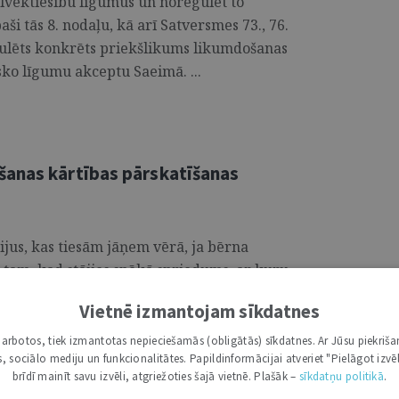
cilvēktiesību līgumus un noregulēt to
paši tās 8. nodaļu, kā arī Satversmes 73., 76.
mulēts konkrēts priekšlikums likumdošanas
sko līgumu akceptu Saeimā. ...
šanas kārtības pārskatīšanas
rijus, kas tiesām jāņem vērā, ja bērna
c tam, kad stājies spēkā spriedums, ar kuru
ošanas kārtība ar bērnu. ...
Vietnē izmantojam sīkdatnes
i darbotos, tiek izmantotas nepieciešamās (obligātās) sīkdatnes. Ar Jūsu piekriša
kas, sociālo mediju un funkcionalitātes. Papildinformācijai atveriet "Pielāgot izvēl
brīdī mainīt savu izvēli, atgriežoties šajā vietnē. Plašāk –
sīkdatņu politikā
.
nu tiesībās