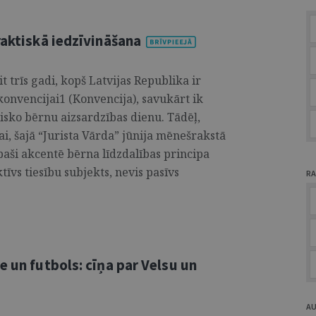
raktiskā iedzīvināšana
t trīs gadi, kopš Latvijas Republika ir
onvencijai1 (Konvencija), savukārt ik
isko bērnu aizsardzības dienu. Tādēļ,
ai, šajā “Jurista Vārda” jūnija mēnešrakstā
 īpaši akcentē bērna līdzdalības principa
tīvs tiesību subjekts, nevis pasīvs
RA
e un futbols: cīņa par Velsu un
A