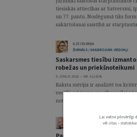
juridiski saistošus starptautiskos 
tiesiskās attiecības ar Satversmi, ī
un 77. pantu. Noslēgumā tiks for
sakārtošanai saistībā ar starptauti
ILZE CELMIŅA
ŽURNĀLS / SKAIDROJUMI. VIEDOKĻI
Saskarsmes tiesību izmanto
robežas un priekšnoteikumi
9. JŪNIJS 2026 • NR. 6 (1424)
Raksta mērķis ir analizēt tos kritē
vecāki ceļ jaunu prasību neilgi pē
noteikta saskarsmes tiesību izmant
Lai vietne pilnvērtīg
ILONA KRONBERGA
vēl citas – statisti
ŽURNĀLS / SKAIDROJUMI. VIEDOKĻI
Par līdzdalības principu bēr