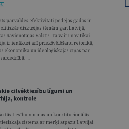
sts pārvaldes efektivitāti pēdējos gados ir
olitiskās diskusijas tēmām gan Latvijā,
s Savienotajās Valstīs. Tā vairs nav tikai
ija ir ienākusi arī priekšvēlēšanu retorikā,
as ekonomikā un ideoloģiskajās cīņās par
abiedrībā. ...
skie cilvēktiesību līgumi un
hija, kontrole
u tās tiesību normas un konstitucionālās
s tiesiskajā sistēmā ar mērķi atpazīt Latvijai