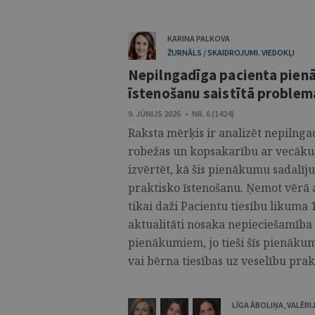
KARINA PALKOVA
ŽURNĀLS / SKAIDROJUMI. VIEDOKĻI
Nepilngadīga pacienta pienā
īstenošanu saistītā problem
9. JŪNIJS 2026 • NR. 6 (1424)
Raksta mērķis ir analizēt nepilnga
robežas un kopsakarību ar vecāku 
izvērtēt, kā šis pienākumu sadalīj
praktisko īstenošanu. Ņemot vērā 
tikai daži Pacientu tiesību likuma 
aktualitāti nosaka nepieciešamība 
pienākumiem, jo tieši šīs pienāku
vai bērna tiesības uz veselību praks
LĪGA ĀBOLIŅA
,
VALĒRI