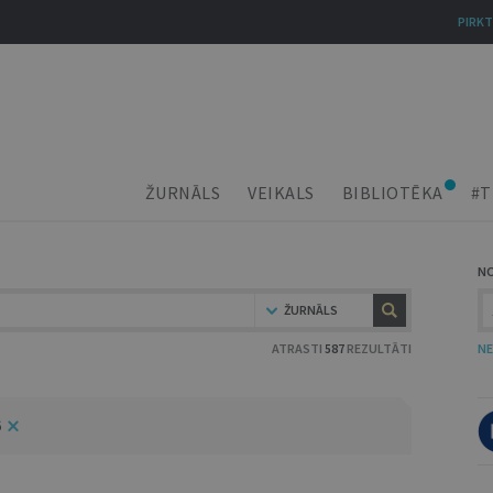
PIRKT
ŽURNĀLS
VEIKALS
BIBLIOTĒKA
#T
N
ŽURNĀLS
ATRASTI
587
REZULTĀTI
NE
6