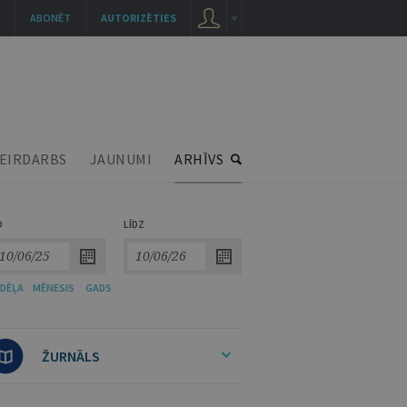
ABONĒT
AUTORIZĒTIES
EIRDARBS
JAUNUMI
ARHĪVS
O
LĪDZ
DĒĻA
/
MĒNESIS
/
GADS
ŽURNĀLS