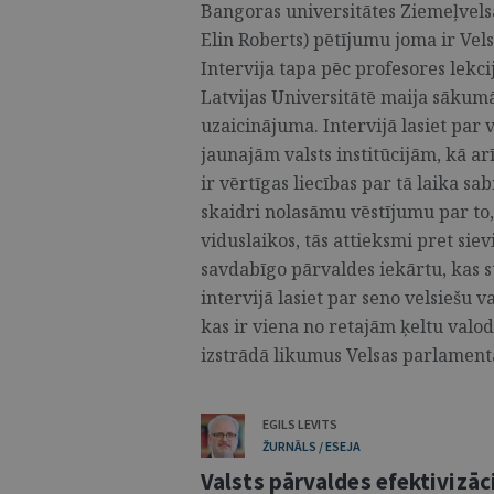
Bangoras universitātes Ziemeļvels
Elin Roberts) pētījumu joma ir Vels
Intervija tapa pēc profesores lekc
Latvijas Universitātē maija sākum
uzaicinājuma. Intervijā lasiet par 
jaunajām valsts institūcijām, kā arī
ir vērtīgas liecības par tā laika sa
skaidri nolasāmu vēstījumu par to,
viduslaikos, tās attieksmi pret sie
savdabīgo pārvaldes iekārtu, kas st
intervijā lasiet par seno velsiešu 
kas ir viena no retajām ķeltu valodā
izstrādā likumus Velsas parlamentā
EGILS LEVITS
ŽURNĀLS / ESEJA
Valsts pārvaldes efektivizāc