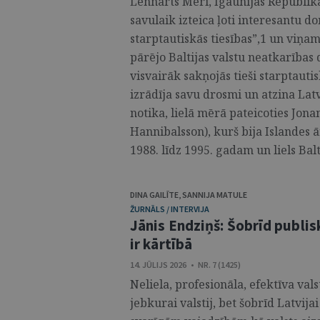
Lennarts Meri, Igaunijas Republika
savulaik izteica ļoti interesantu d
starptautiskās tiesības”,1 un viņam
pārējo Baltijas valstu neatkarības
visvairāk sakņojās tieši starptautis
izrādīja savu drosmi un atzina Latv
notika, lielā mērā pateicoties Jo
Hannibalsson), kurš bija Islandes ā
1988. līdz 1995. gadam un liels Balti
DINA GAILĪTE
,
SANNIJA MATULE
ŽURNĀLS / INTERVIJA
Jānis Endziņš: Šobrīd publisk
ir kārtībā
14. JŪLIJS 2026 • NR. 7 (1425)
Neliela, profesionāla, efektīva vals
jebkurai valstij, bet šobrīd Latvijai