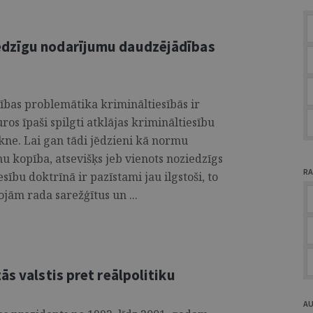
edzīgu nodarījumu daudzējādības
bas problemātika krimināltiesībās ir
os īpaši spilgti atklājas krimināltiesību
ikne. Lai gan tādi jēdzieni kā normu
 kopība, atsevišķs jeb vienots noziedzīgs
RA
sību doktrīnā ir pazīstami jau ilgstoši, to
jām rada sarežģītus un ...
ās valstis pret reālpolitiku
A