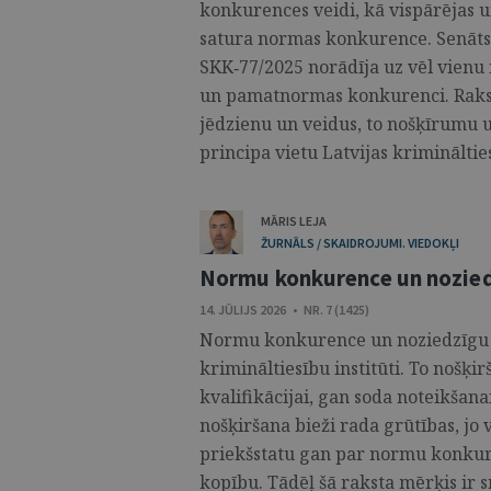
konkurences veidi, kā vispārējas 
satura normas konkurence. Senāts
SKK‑77/2025 norādīja uz vēl vienu
un pamatnormas konkurenci. Raks
jēdzienu un veidus, to nošķīrumu
principa vietu Latvijas krimināltiesī
MĀRIS LEJA
ŽURNĀLS / SKAIDROJUMI. VIEDOKĻI
Normu konkurence un nozied
14. JŪLIJS 2026 • NR. 7 (1425)
Normu konkurence un noziedzīgu no
krimināltiesību institūti. To nošķir
kvalifikācijai, gan soda noteikšana
nošķiršana bieži rada grūtības, jo v
priekšstatu gan par normu konkur
kopību. Tādēļ šā raksta mērķis ir 