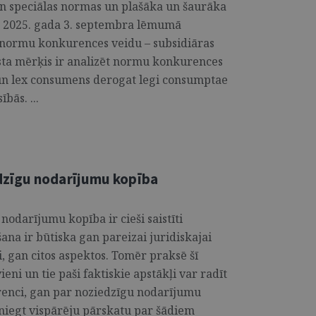
un speciālas normas un plašāka un šaurāka
 2025. gada 3. septembra lēmumā
 normu konkurences veidu – subsidiāras
ta mērķis ir analizēt normu konkurences
 un lex consumens derogat legi consumptae
bās. ...
zīgu nodarījumu kopība
darījumu kopība ir cieši saistīti
šana ir būtiska gan pareizai juridiskajai
i, gan citos aspektos. Tomēr praksē šī
ieni un tie paši faktiskie apstākļi var radīt
enci, gan par noziedzīgu nodarījumu
sniegt vispārēju pārskatu par šādiem