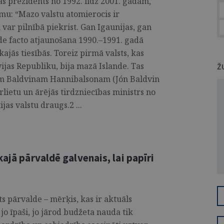
s prezidents no 1992. līdz 2001. gadam,
omu: “Mazo valstu atomierocis ir
 var pilnībā piekrist. Gan Igaunijas, gan
 de facto atjaunošana 1990.–1991. gadā
kajās tiesībās. Toreiz pirmā valsts, kas
ijas Republiku, bija mazā Islande. Tas
Ž
nam Baldvinam Hannibalsonam (Jón Baldvin
rlietu un ārējās tirdzniecības ministrs no
jas valstu draugs.2 ...
ajā pārvaldē galvenais, lai papīri
ts pārvalde – mērķis, kas ir aktuāls
 jo īpaši, jo jārod budžeta nauda tik