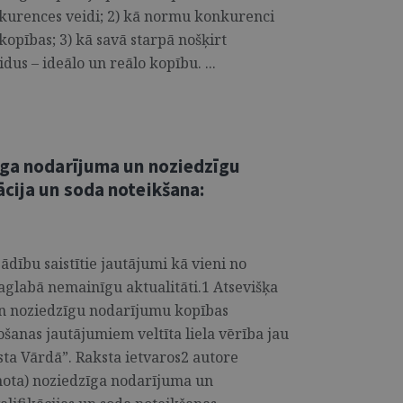
kurences veidi; 2) kā normu konkurenci
opības; 3) kā savā starpā nošķirt
us – ideālo un reālo kopību. ...
īga nodarījuma un noziedzīgu
cija un soda noteikšana:
dību saistītie jautājumi kā vieni no
aglabā nemainīgu aktualitāti.1 Atsevišķa
un noziedzīgu nodarījumu kopības
šanas jautājumiem veltīta liela vērība jau
ista Vārdā”. Raksta ietvaros2 autore
enota) noziedzīga nodarījuma un