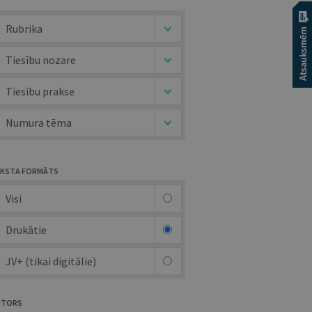
Rubrika
Tiesību nozare
Tiesību prakse
Numura tēma
KSTA FORMĀTS
Visi
Drukātie
JV+ (tikai digitālie)
UTORS