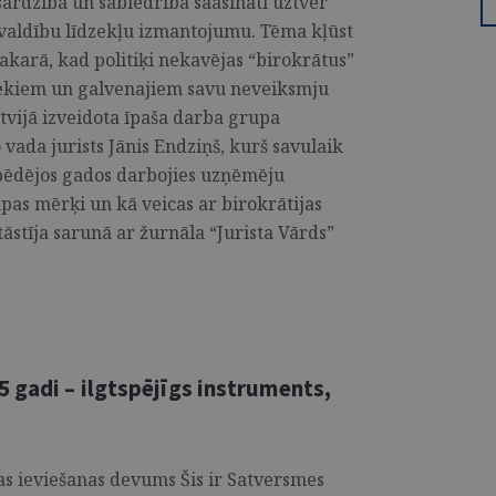
ardzība un sabiedrība saasināti uztver
švaldību līdzekļu izmantojumu. Tēma kļūst
akarā, kad politiķi nekavējas “birokrātus”
iekiem un galvenajiem savu neveiksmju
vijā izveidota īpaša darba grupa
vada jurists Jānis Endziņš, kurš savulaik
t pēdējos gados darbojies uzņēmēju
upas mērķi un kā veicas ar birokrātijas
tāstīja sarunā ar žurnāla “Jurista Vārds”
 gadi – ilgtspējīgs instruments,
as ieviešanas devums Šis ir Satversmes