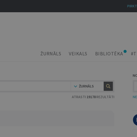
PIRKT
ŽURNĀLS
VEIKALS
BIBLIOTĒKA
#T
N
ŽURNĀLS
ATRASTI
19178
REZULTĀTI
NE