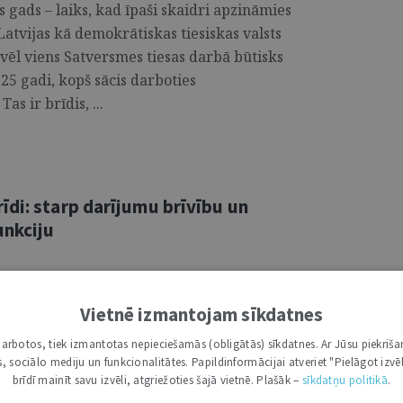
s gads – laiks, kad īpaši skaidri apzināmies
Latvijas kā demokrātiskas tiesiskas valsts
vēl viens Satversmes tiesas darbā būtisks
 25 gadi, kopš sācis darboties
as ir brīdis, ...
īdi: starp darījumu brīvību un
unkciju
 visplašāk izmantotajiem un sabiedrībā labi
jumiem – ceļojumu apdrošināšana. Lai
Vietnē izmantojam sīkdatnes
 uzskatīta par pašsaprotamu un salīdzinoši
i darbotos, tiek izmantotas nepieciešamās (obligātās) sīkdatnes. Ar Jūsu piekriša
eļojuma laikā, juridiski tā ietver
kas, sociālo mediju un funkcionalitātes. Papildinformācijai atveriet "Pielāgot izvēl
r palīdzības apdrošināšanas būtību,
brīdī mainīt savu izvēli, atgriežoties šajā vietnē. Plašāk –
sīkdatņu politikā
.
 saturu, tostarp izņēmumu piemērošanu