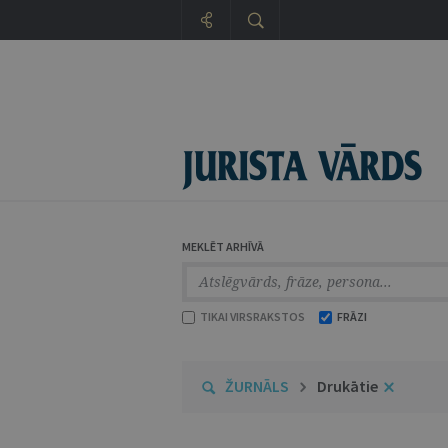
MEKLĒT ARHĪVĀ
TIKAI VIRSRAKSTOS
FRĀZI
ŽURNĀLS
Drukātie