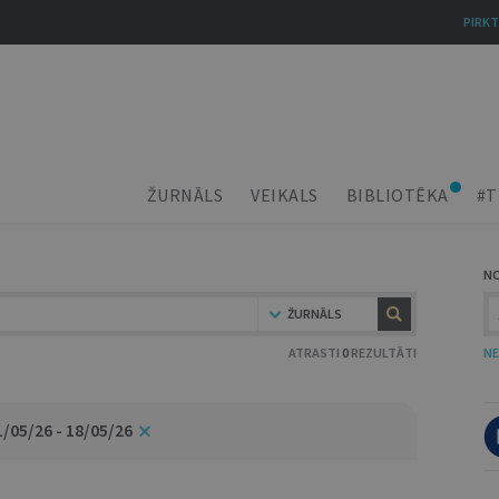
PIRKT
ŽURNĀLS
VEIKALS
BIBLIOTĒKA
#T
N
ŽURNĀLS
ATRASTI
0
REZULTĀTI
NE
1/05/26 - 18/05/26