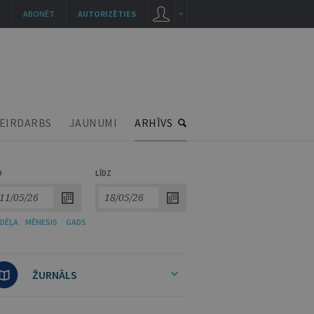
ABONĒT
AUTORIZĒTIES
EIRDARBS
JAUNUMI
ARHĪVS
O
LĪDZ
DĒĻA
/
MĒNESIS
/
GADS
ŽURNĀLS