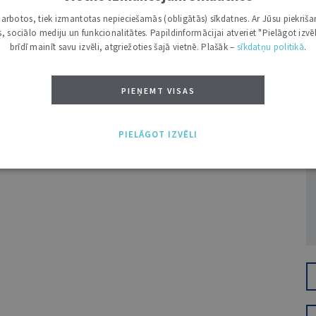
i darbotos, tiek izmantotas nepieciešamās (obligātās) sīkdatnes. Ar Jūsu piekriša
kas, sociālo mediju un funkcionalitātes. Papildinformācijai atveriet "Pielāgot izvēl
brīdī mainīt savu izvēli, atgriežoties šajā vietnē. Plašāk –
sīkdatņu politikā
.
PIEŅEMT VISAS
Ž
PIELĀGOT IZVĒLI