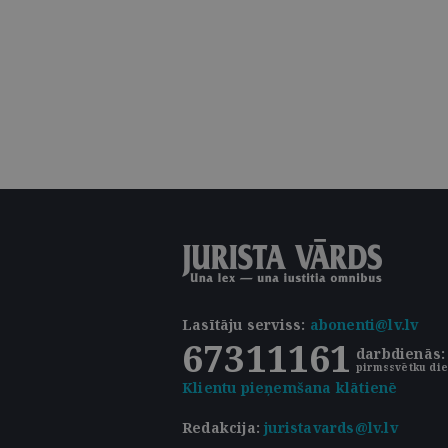
Lasītāju serviss
:
abonenti@lv.lv
67311161
darbdienās: 
pirmssvētku die
Klientu pieņemšana klātienē
Redakcija:
juristavards@lv.lv