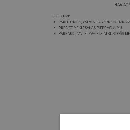
NAV AT
IETEIKUMI:
PĀRLIECINIES, VAI ATSLĒGVĀRDS IR UZRAKS
PRECIZĒ MEKLĒŠANAS PIEPRASĪJUMU.
PĀRBAUDI, VAI IR IZVĒLĒTS ATBILSTOŠS 