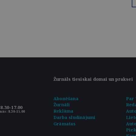
Žurnāls tiesiskai domai un praksei
Abonēšana
Par 
Žurnāli
Reda
8.30–17.00
Reklāma
Aut
nās: 8.30–15.00
Darba sludinājumi
Liet
Grāmatas
Auto
Pie
Kont