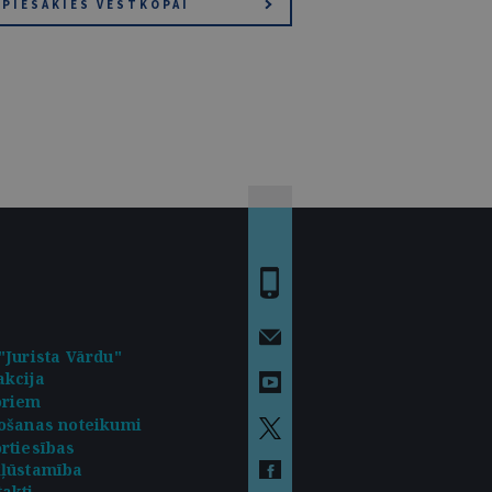
PIESAKIES VĒSTKOPAI
"Jurista Vārdu"
kcija
oriem
ošanas noteikumi
rtiesības
kļūstamība
akti