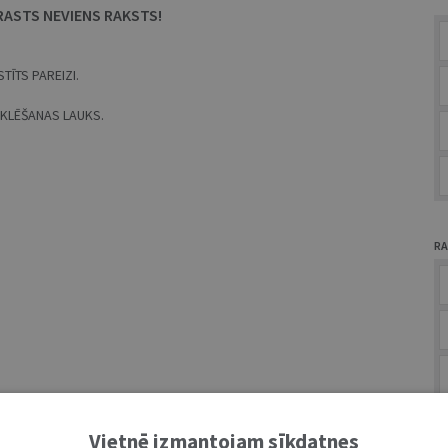
RASTS NEVIENS RAKSTS!
TĪTS PAREIZI.
MEKLĒŠANAS LAUKS.
RA
A
Vietnē izmantojam sīkdatnes