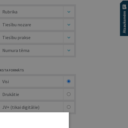
Rubrika
Tiesību nozare
Tiesību prakse
Numura tēma
KSTA FORMĀTS
Visi
Drukātie
JV+ (tikai digitālie)
UTORS