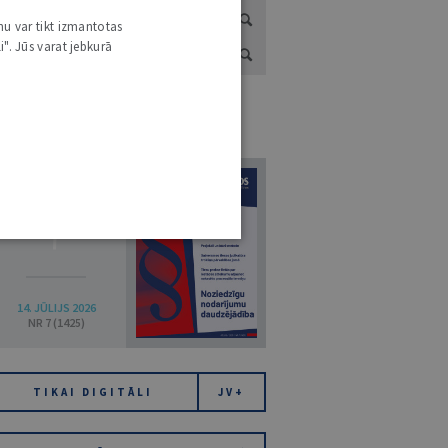
nu var tikt izmantotas
i". Jūs varat jebkurā
URNĀLU KATALOGS /
VISI ŽURNĀLI
7
14. JŪLIJS 2026
NR 7 (1425)
TIKAI DIGITĀLI
JV+