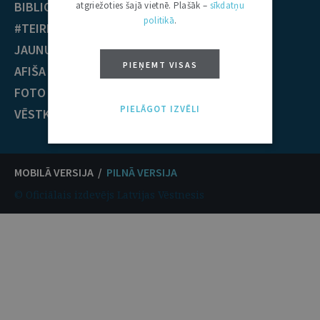
BIBLIOTĒKA
Krimināltiesības
atgriežoties šajā vietnē. Plašāk –
sīkdatņu
politikā
.
#TEIRDARBS
TIESĪBU PRAKSE
JAUNUMI
EST nolēmumi
PIEŅEMT VISAS
AFIŠA
ECT nolēmumi
FOTO / VIDEO
KONTAKTI
PIELĀGOT IZVĒLI
VĒSTKOPA
MOBILĀ VERSIJA /
PILNĀ VERSIJA
© Oficiālais izdevējs Latvijas Vēstnesis