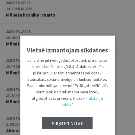
JURISTA VĀRDS
14. APRĪLIS 2026
Mēneša hronika: marts
JURISTA VĀRDS
10. MARTS 2026
Mēneša hronika: februāris
Vietnē izmantojam sīkdatnes
Lai vietne pilnvērtīgi darbotos, tiek izmantotas
JURISTA VĀRDS
10. FEBRUĀRIS 2026
nepieciešamās (obligātās) sīkdatnes. Ar Jūsu
Mēneša hronika: janvāris
piekrišanu var tikt izmantotas vēl citas –
statistikas, sociālo mediju un funkcionalitātes.
Papildinformācijai atveriet "Pielāgot izvēli". Jūs
JURISTA VĀRDS
varat jebkurā brīdī mainīt savu izvēli,
13. JANVĀRIS 2026
atgriežoties šajā vietnē. Plašāk –
sīkdatņu
Mēneša hronika: decembris
politikā
.
JURISTA VĀRDS
PIEŅEMT VISAS
2. DECEMBRIS 2025
Aktualitāšu apskats: novembris