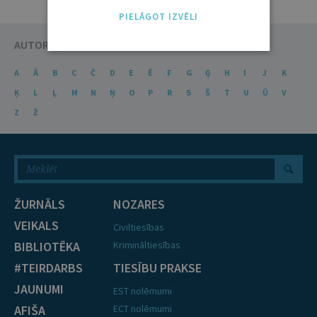
PIELĀGOT IZVĒLI
AUTORU KATALOGS
A
Ā
B
C
Č
D
E
Ē
F
G
Ģ
H
I
J
K
Ķ
L
Ļ
M
N
Ņ
O
P
R
S
Š
T
U
Ū
V
Z
Ž
ŽURNĀLS
NOZARES
VEIKALS
Civiltiesības
BIBLIOTĒKA
Krimināltiesības
#TEIRDARBS
TIESĪBU PRAKSE
JAUNUMI
EST nolēmumi
AFIŠA
ECT nolēmumi