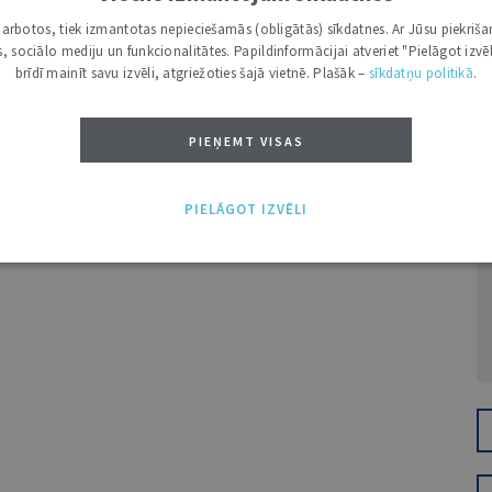
i darbotos, tiek izmantotas nepieciešamās (obligātās) sīkdatnes. Ar Jūsu piekriša
kas, sociālo mediju un funkcionalitātes. Papildinformācijai atveriet "Pielāgot izvēl
brīdī mainīt savu izvēli, atgriežoties šajā vietnē. Plašāk –
sīkdatņu politikā
.
PIEŅEMT VISAS
Ž
PIELĀGOT IZVĒLI