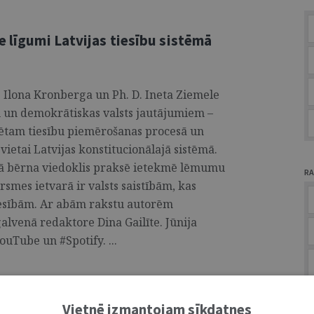
e līgumi Latvijas tiesību sistēmā
D. Ilona Kronberga un Ph. D. Ineta Ziemele
u un demokrātiskas valsts jautājumiem –
rdētam tiesību piemērošanas procesā un
vietai Latvijas konstitucionālajā sistēmā.
ērā bērna viedoklis praksē ietekmē lēmumu
RA
mes ietvarā ir valsts saistībām, kas
tiesībām. Ar abām rakstu autorēm
alvenā redaktore Dina Gailīte. Jūnija
ouTube un #Spotify. ...
A
Vietnē izmantojam sīkdatnes