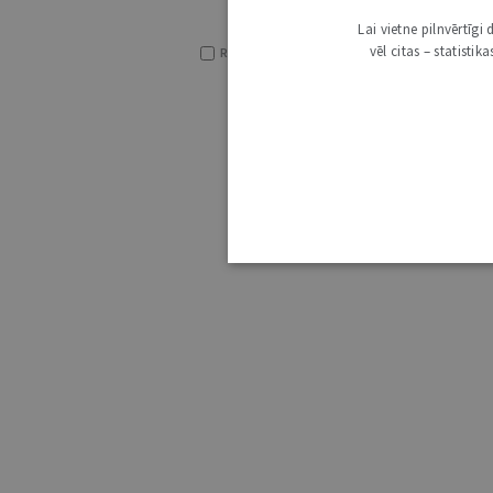
Lai vietne pilnvērtīg
vēl citas – statisti
RĀDĪT TIKAI VIRSRAKSTUS