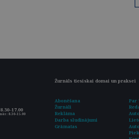
Žurnāls tiesiskai domai un praksei
Abonēšana
Par 
Žurnāli
Reda
8.30–17.00
Reklāma
Aut
nās: 8.30–15.00
Darba sludinājumi
Liet
Grāmatas
Auto
Pie
Kont