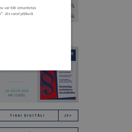
nu var tikt izmantotas
i". Jūs varat jebkurā
URNĀLU KATALOGS /
VISI ŽURNĀLI
7
14. JŪLIJS 2026
NR 7 (1425)
TIKAI DIGITĀLI
JV+