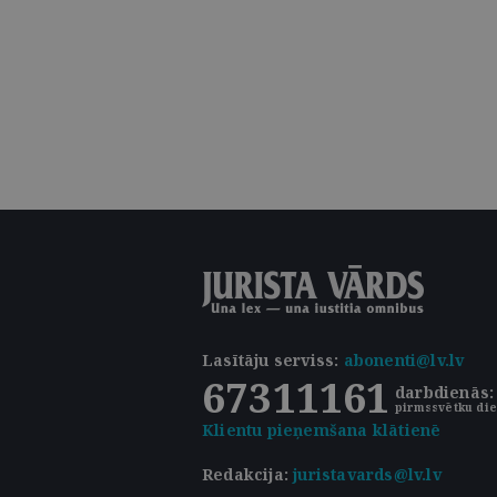
Lasītāju serviss
:
abonenti@lv.lv
67311161
darbdienās: 
pirmssvētku die
Klientu pieņemšana klātienē
Redakcija:
juristavards@lv.lv