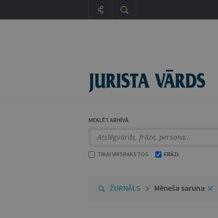
MEKLĒT ARHĪVĀ
TIKAI VIRSRAKSTOS
FRĀZI
ŽURNĀLS
Mēneša saruna