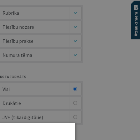
Rubrika
Tiesību nozare
Tiesību prakse
Numura tēma
KSTA FORMĀTS
Visi
Drukātie
JV+ (tikai digitālie)
UTORS