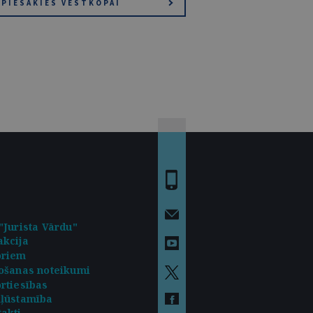
PIESAKIES VĒSTKOPAI
"Jurista Vārdu"
kcija
oriem
ošanas noteikumi
rtiesības
kļūstamība
akti