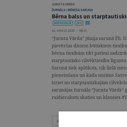
JURISTA VĀRDS
ŽURNĀLS / MĒNEŠA SARUNA
Bērna balss un starptautiski
16. JŪNIJS 2026 • 08:15
“Jurista Vārda” jūnija sarunā Ph. 
pievēršas diviem būtiskiem tiesīb
bērna tiesībām tikt patiesi sadzi
starptautisko cilvēktiesību līgumu 
Sarunā tiek aplūkots, cik lielā m
pieņemšanu un kāda nozīme Satvers
izriet no starptautiskajām cilvēk
sarunājas žurnāla “Jurista Vārds” g
raidierakstu skaties un klausies #Y