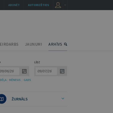
ABONĒT
AUTORIZĒTIES
EIRDARBS
JAUNUMI
ARHĪVS
O
LĪDZ
DĒĻA
/
MĒNESIS
/
GADS
ŽURNĀLS