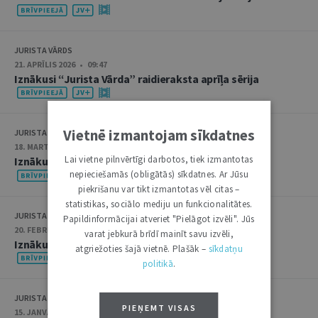
JURISTA VĀRDS
21. APRĪLIS 2026 • 09:47
Iznākusi “Jurista Vārda” raidieraksta aprīļa sērija
Vietnē izmantojam sīkdatnes
JURISTA VĀRDS
18. MARTS 2026 • 12:42
Lai vietne pilnvērtīgi darbotos, tiek izmantotas
Iznākusi “Jurista Vārda” raidieraksta marta sērija
nepieciešamās (obligātās) sīkdatnes. Ar Jūsu
piekrišanu var tikt izmantotas vēl citas –
statistikas, sociālo mediju un funkcionalitātes.
JURISTA VĀRDS
Papildinformācijai atveriet "Pielāgot izvēli". Jūs
20. FEBRUĀRIS 2026 • 11:52
varat jebkurā brīdī mainīt savu izvēli,
Iznākusi “Jurista Vārda” raidieraksta otrā sērija
atgriežoties šajā vietnē. Plašāk –
sīkdatņu
politikā
.
JURISTA VĀRDS
PIEŅEMT VISAS
15. JANVĀRIS 2026 • 09:15