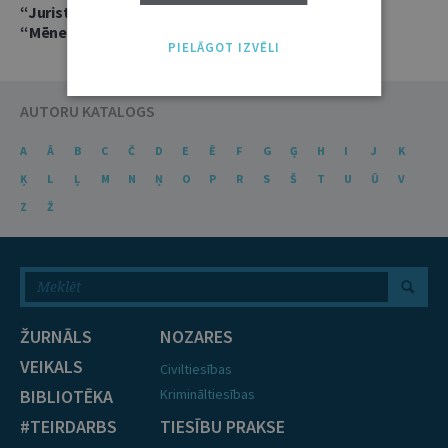
“Jurista Vārds” aizsāk jaunu videopublikāciju ciklu
“Mēneša saruna”
PIELĀGOT IZVĒLI
AUTORU KATALOGS
A
Ā
B
C
Č
D
E
Ē
F
G
Ģ
H
I
J
K
Ķ
L
Ļ
M
N
Ņ
O
P
R
S
Š
T
U
Ū
V
Z
Ž
ŽURNĀLS
NOZARES
VEIKALS
Civiltiesības
BIBLIOTĒKA
Krimināltiesības
#TEIRDARBS
TIESĪBU PRAKSE