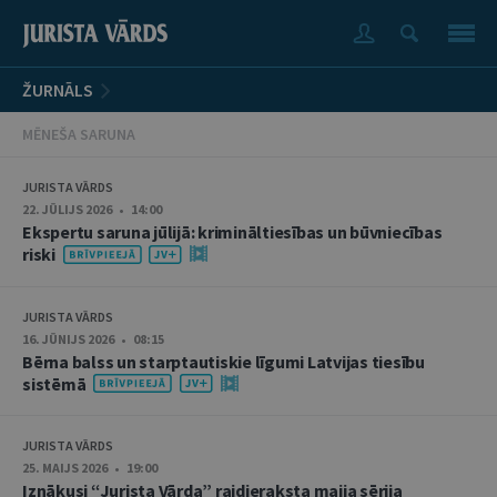
ŽURNĀLS
MĒNEŠA SARUNA
JURISTA VĀRDS
22. JŪLIJS 2026 • 14:00
Ekspertu saruna jūlijā: krimināltiesības un būvniecības
riski
JURISTA VĀRDS
16. JŪNIJS 2026 • 08:15
Bērna balss un starptautiskie līgumi Latvijas tiesību
sistēmā
JURISTA VĀRDS
25. MAIJS 2026 • 19:00
Iznākusi “Jurista Vārda” raidieraksta maija sērija