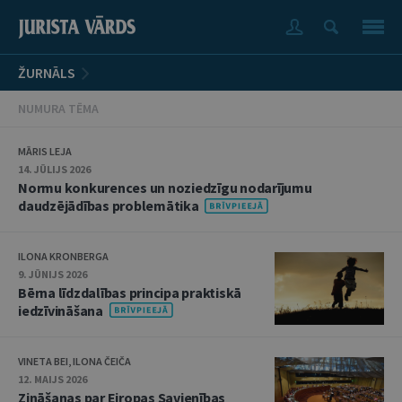
ŽURNĀLS
NUMURA TĒMA
MĀRIS LEJA
14. JŪLIJS 2026
Normu konkurences un noziedzīgu nodarījumu
daudzējādības problemātika
ILONA KRONBERGA
9. JŪNIJS 2026
Bērna līdzdalības principa praktiskā
iedzīvināšana
VINETA BEI, ILONA ČEIČA
12. MAIJS 2026
Zināšanas par Eiropas Savienības