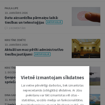
PAULA LIPE
13. JANVĀRIS 2026
Datu aizsardzība pārmaiņu laikā:
tiesības un tehnoloģijas
1 KOMENTĀRI
KRISTĪNE ZEMĪTE
13. JANVĀRIS 2026
Aktuāli un maz pētīti administratīvo
tiesību jautājumi
KRISTĪNE ZEMĪTE
2. DECEMBRIS 2025
Vietnē izmantojam sīkdatnes
Ģeopolitikas ietekme uz tiesas
spriešanu
Lai vietne pilnvērtīgi darbotos, tiek izmantotas
nepieciešamās (obligātās) sīkdatnes. Ar Jūsu
piekrišanu var tikt izmantotas vēl citas –
DINA GAILĪTE
11. NOVEMBRIS 2025
statistikas, sociālo mediju un funkcionalitātes.
“Jurista Vārdā” – par pašvaldību