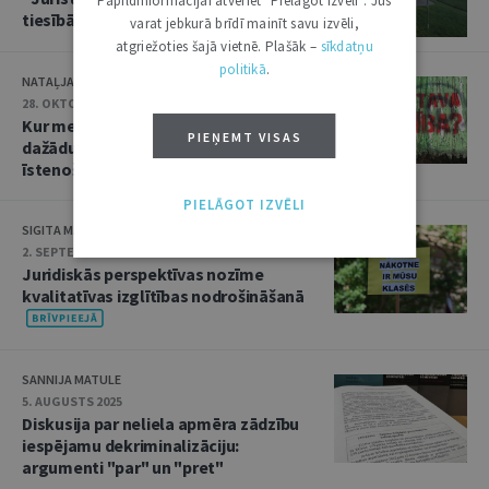
Papildinformācijai atveriet "Pielāgot izvēli". Jūs
tiesībām
varat jebkurā brīdī mainīt savu izvēli,
atgriežoties šajā vietnē. Plašāk –
sīkdatņu
politikā
.
NATAĻJA PREISA
28. OKTOBRIS 2025
Kur meklēt atbildību: kā veicas ar
PIEŅEMT VISAS
dažādu arodbiedrību tiesību
īstenošanu Latvijā?
PIELĀGOT IZVĒLI
SIGITA MARTINSONE
2. SEPTEMBRIS 2025
Juridiskās perspektīvas nozīme
kvalitatīvas izglītības nodrošināšanā
SANNIJA MATULE
5. AUGUSTS 2025
Diskusija par neliela apmēra zādzību
iespējamu dekriminalizāciju:
argumenti "par" un "pret"