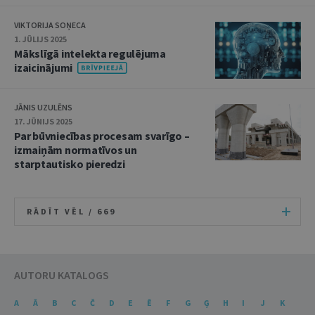
VIKTORIJA SOŅECA
1. JŪLIJS 2025
Mākslīgā intelekta regulējuma
izaicinājumi
JĀNIS UZULĒNS
17. JŪNIJS 2025
Par būvniecības procesam svarīgo –
izmaiņām normatīvos un
starptautisko pieredzi
RĀDĪT VĒL /
669
AUTORU KATALOGS
A
Ā
B
C
Č
D
E
Ē
F
G
Ģ
H
I
J
K