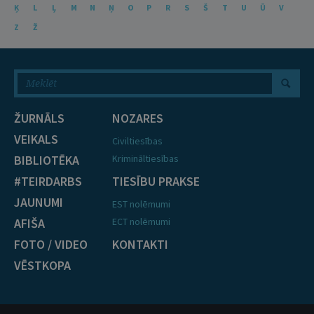
Ķ
L
Ļ
M
N
Ņ
O
P
R
S
Š
T
U
Ū
V
Z
Ž
ŽURNĀLS
NOZARES
VEIKALS
Civiltiesības
BIBLIOTĒKA
Krimināltiesības
#TEIRDARBS
TIESĪBU PRAKSE
JAUNUMI
EST nolēmumi
AFIŠA
ECT nolēmumi
FOTO / VIDEO
KONTAKTI
VĒSTKOPA