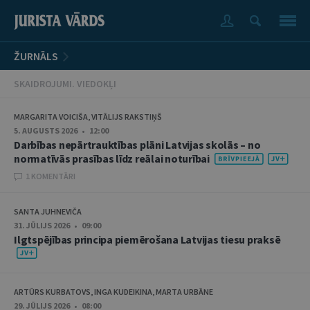
ŽURNĀLS
SKAIDROJUMI. VIEDOKĻI
MARGARITA VOICIŠA, VITĀLIJS RAKSTIŅŠ
5. AUGUSTS 2026 • 12:00
Darbības nepārtrauktības plāni Latvijas skolās – no
normatīvās prasības līdz reālai noturībai
1 KOMENTĀRI
SANTA JUHNEVIČA
31. JŪLIJS 2026 • 09:00
Ilgtspējības principa piemērošana Latvijas tiesu praksē
ARTŪRS KURBATOVS, INGA KUDEIKINA, MARTA URBĀNE
29. JŪLIJS 2026 • 08:00