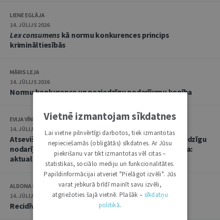
LIENE EGLĀJA
14. JŪLIJS 2026
Lex consumens
kā normu konkurences princips
krimināltiesībās
MĀRIS LEJA
14. JŪLIJS 2026
Normu konkurence un noziedzīgu nodarījumu kopība
Vietnē izmantojam sīkdatnes
EVIJA VĪNKALNA
14. JŪLIJS 2026
Lai vietne pilnvērtīgi darbotos, tiek izmantotas
Atsevišķa (vienota) noziedzīga nodarījuma un noziedzīgu
nepieciešamās (obligātās) sīkdatnes. Ar Jūsu
nodarījumu kopības kvalifikācija un soda noteikšana:
piekrišanu var tikt izmantotas vēl citas –
aktualitātes praksē
statistikas, sociālo mediju un funkcionalitātes.
Papildinformācijai atveriet "Pielāgot izvēli". Jūs
varat jebkurā brīdī mainīt savu izvēli,
ALDONA KIPĀNE, EVIJA VĪNKALNA
atgriežoties šajā vietnē. Plašāk –
sīkdatņu
14. JŪLIJS 2026
politikā
.
Recidīvs krimināltiesisko zinātņu skatījumā