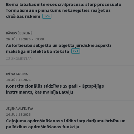
Bērna labākās intereses civilprocesā: starp procesuālo
formālismu un pienākumu nekavējoties reaģēt uz
drošības riskiem
DĀVIDS ĒBERLIŅŠ
26. JŪLIJS 2026 • 08:00
Autortiesību subjekta un objekta juridiskie aspekti
mākslīgā intelekta kontekstā
2 KOMENTĀRI
IRĒNA KUCINA
14. JŪLIJS 2026
Konstitucionālās sūdzības 25 gadi – ilgtspējīgs
instruments, kas mainīja Latviju
JEĻENA ALFEJEVA
14. JŪLIJS 2026
Ceļojumu apdrošināšanas strīdi: starp darījumu brīvību un
palīdzības apdrošināšanas funkciju