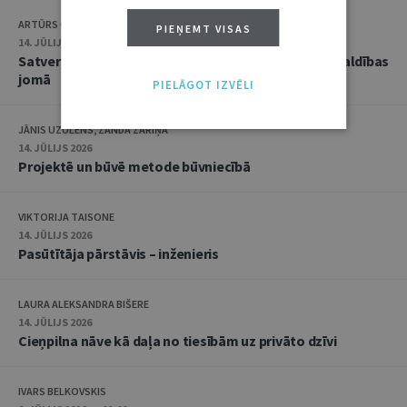
ARTŪRS CAICS, RĒZIJA GAUJERE
PIEŅEMT VISAS
14. JŪLIJS 2026
Satversmes tiesas jaunākā judikatūra trokšņa pārvaldības
jomā
PIELĀGOT IZVĒLI
JĀNIS UZULĒNS, ZANDA ZARIŅA
14. JŪLIJS 2026
Projektē un būvē metode būvniecībā
VIKTORIJA TAISONE
14. JŪLIJS 2026
Pasūtītāja pārstāvis – inženieris
LAURA ALEKSANDRA BIŠERE
14. JŪLIJS 2026
Cieņpilna nāve kā daļa no tiesībām uz privāto dzīvi
IVARS BELKOVSKIS