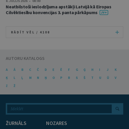
8. JŪLIJS 2026 • 08:00
Neatbilstoši ieslodzījuma apstākļi Latvijā kā Eiropas
Cilvēktiesību konvencijas 3. panta pārkāpums
RĀDĪT VĒL /
4108
AUTORU KATALOGS
A
Ā
B
C
Č
D
E
Ē
F
G
Ģ
H
I
J
K
Ķ
L
Ļ
M
N
Ņ
O
P
R
S
Š
T
U
Ū
V
Z
Ž
ŽURNĀLS
NOZARES