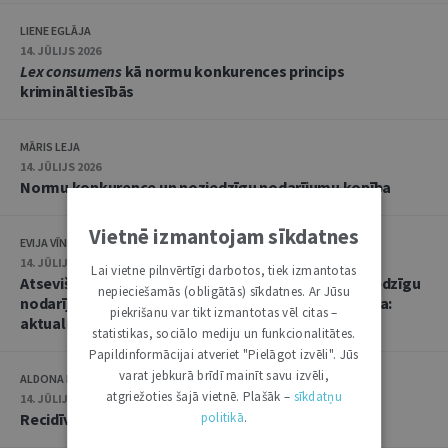
LIENE EGLĀJA
14. JŪLIJS 2026
Lex consumens
kā normu konkurences princips
krimināltiesībās
MĀRIS LEJA
14. JŪLIJS 2026
Normu konkurence un noziedzīgu nodarījumu kopība
Vietnē izmantojam sīkdatnes
EVIJA VĪNKALNA
14. JŪLIJS 2026
Lai vietne pilnvērtīgi darbotos, tiek izmantotas
Atsevišķa (vienota) noziedzīga nodarījuma un noziedzīgu
nepieciešamās (obligātās) sīkdatnes. Ar Jūsu
nodarījumu kopības kvalifikācija un soda noteikšana:
piekrišanu var tikt izmantotas vēl citas –
aktualitātes praksē
statistikas, sociālo mediju un funkcionalitātes.
Papildinformācijai atveriet "Pielāgot izvēli". Jūs
varat jebkurā brīdī mainīt savu izvēli,
ALDONA KIPĀNE, EVIJA VĪNKALNA
atgriežoties šajā vietnē. Plašāk –
sīkdatņu
14. JŪLIJS 2026
politikā
.
Recidīvs krimināltiesisko zinātņu skatījumā