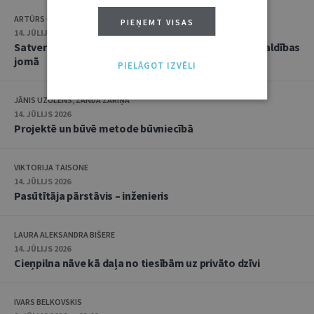
ARTŪRS CAICS, RĒZIJA GAUJERE
PIEŅEMT VISAS
14. JŪLIJS 2026
Satversmes tiesas jaunākā judikatūra trokšņa pārvaldības
jomā
PIELĀGOT IZVĒLI
JĀNIS UZULĒNS, ZANDA ZARIŅA
14. JŪLIJS 2026
Projektē un būvē metode būvniecībā
VIKTORIJA TAISONE
14. JŪLIJS 2026
Pasūtītāja pārstāvis – inženieris
LAURA ALEKSANDRA BIŠERE
14. JŪLIJS 2026
Cieņpilna nāve kā daļa no tiesībām uz privāto dzīvi
IVARS BELKOVSKIS