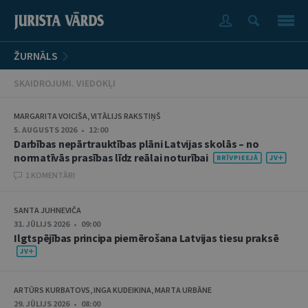
ŽURNĀLS
SKAIDROJUMI. VIEDOKĻI
MARGARITA VOICIŠA, VITĀLIJS RAKSTIŅŠ
5. AUGUSTS 2026 • 12:00
Darbības nepārtrauktības plāni Latvijas skolās – no
normatīvās prasības līdz reālai noturībai
1 KOMENTĀRI
SANTA JUHNEVIČA
31. JŪLIJS 2026 • 09:00
Ilgtspējības principa piemērošana Latvijas tiesu praksē
ARTŪRS KURBATOVS, INGA KUDEIKINA, MARTA URBĀNE
29. JŪLIJS 2026 • 08:00