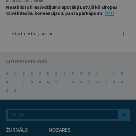
8. JŪLIJS 2026 • 08:00
Neatbilstoši ieslodzījuma apstākļi Latvijā kā Eiropas
Cilvēktiesību konvencijas 3. panta pārkāpums
RĀDĪT VĒL /
4108
AUTORU KATALOGS
A
Ā
B
C
Č
D
E
Ē
F
G
Ģ
H
I
J
K
Ķ
L
Ļ
M
N
Ņ
O
P
R
S
Š
T
U
Ū
V
Z
Ž
ŽURNĀLS
NOZARES