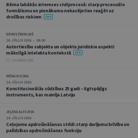
Bērna labākās intereses civilprocesā: starp procesuālo
formālismu un pienākumu nekavējoties reaģēt uz
drošības riskiem
DĀVIDS ĒBERLIŅŠ
26. JŪLIJS 2026 • 08:00
Autortiesību subjekta un objekta juridiskie aspekti
mākslīgā intelekta kontekstā
2 KOMENTĀRI
IRĒNA KUCINA
14. JŪLIJS 2026
Konstitucionālās sūdzības 25 gadi – ilgtspējīgs
instruments, kas mainīja Latviju
JEĻENA ALFEJEVA
14. JŪLIJS 2026
Ceļojumu apdrošināšanas strīdi: starp darījumu brīvību un
palīdzības apdrošināšanas funkciju