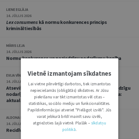
LIENE EGLĀJA
14. JŪLIJS 2026
Lex consumens
kā normu konkurences princips
krimināltiesībās
MĀRIS LEJA
14. JŪLIJS 2026
Normu konkurence un noziedzīgu nodarījumu kopība
Vietnē izmantojam sīkdatnes
EVIJA VĪNKALNA
14. JŪLIJS 2026
Lai vietne pilnvērtīgi darbotos, tiek izmantotas
Atsevišķa (vienota) noziedzīga nodarījuma un noziedzīgu
nepieciešamās (obligātās) sīkdatnes. Ar Jūsu
nodarījumu kopības kvalifikācija un soda noteikšana:
piekrišanu var tikt izmantotas vēl citas –
aktualitātes praksē
statistikas, sociālo mediju un funkcionalitātes.
Papildinformācijai atveriet "Pielāgot izvēli". Jūs
varat jebkurā brīdī mainīt savu izvēli,
ALDONA KIPĀNE, EVIJA VĪNKALNA
atgriežoties šajā vietnē. Plašāk –
sīkdatņu
14. JŪLIJS 2026
politikā
.
Recidīvs krimināltiesisko zinātņu skatījumā