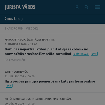
ŽURNĀLS
SKAIDROJUMI. VIEDOKĻI
MARGARITA VOICIŠA, VITĀLIJS RAKSTIŅŠ
5. AUGUSTS 2026 • 12:00
Darbības nepārtrauktības plāni Latvijas skolās – no
normatīvās prasības līdz reālai noturībai
1 KOMENTĀRI
SANTA JUHNEVIČA
31. JŪLIJS 2026 • 09:00
Ilgtspējības principa piemērošana Latvijas tiesu praksē
ARTŪRS KURBATOVS, INGA KUDEIKINA, MARTA URBĀNE
29. JŪLIJS 2026 • 08:00