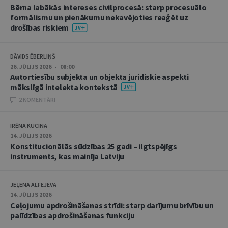
Bērna labākās intereses civilprocesā: starp procesuālo
formālismu un pienākumu nekavējoties reaģēt uz
drošības riskiem
DĀVIDS ĒBERLIŅŠ
26. JŪLIJS 2026 • 08:00
Autortiesību subjekta un objekta juridiskie aspekti
mākslīgā intelekta kontekstā
2 KOMENTĀRI
IRĒNA KUCINA
14. JŪLIJS 2026
Konstitucionālās sūdzības 25 gadi – ilgtspējīgs
instruments, kas mainīja Latviju
JEĻENA ALFEJEVA
14. JŪLIJS 2026
Ceļojumu apdrošināšanas strīdi: starp darījumu brīvību un
palīdzības apdrošināšanas funkciju