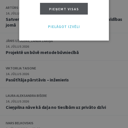
ARTŪRS CAICS, RĒZIJA GAUJERE
PIEŅEMT VISAS
14. JŪLIJS 2026
Satversmes tiesas jaunākā judikatūra trokšņa pārvaldības
jomā
PIELĀGOT IZVĒLI
JĀNIS UZULĒNS, ZANDA ZARIŅA
14. JŪLIJS 2026
Projektē un būvē metode būvniecībā
VIKTORIJA TAISONE
14. JŪLIJS 2026
Pasūtītāja pārstāvis – inženieris
LAURA ALEKSANDRA BIŠERE
14. JŪLIJS 2026
Cieņpilna nāve kā daļa no tiesībām uz privāto dzīvi
IVARS BELKOVSKIS