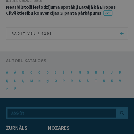
8. JŪLIJS 2026 • 08:00
Neatbilstoši ieslodzījuma apstākļi Latvijā kā Eiropas
Cilvēktiesību konvencijas 3. panta pārkāpums
RĀDĪT VĒL /
4108
AUTORU KATALOGS
A
Ā
B
C
Č
D
E
Ē
F
G
Ģ
H
I
J
K
Ķ
L
Ļ
M
N
Ņ
O
P
R
S
Š
T
U
Ū
V
Z
Ž
ŽURNĀLS
NOZARES