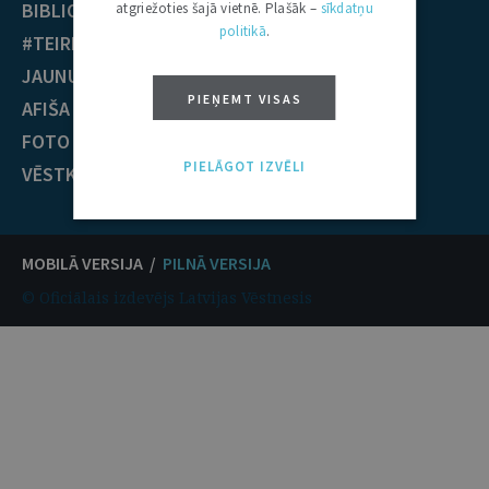
BIBLIOTĒKA
Krimināltiesības
atgriežoties šajā vietnē. Plašāk –
sīkdatņu
politikā
.
#TEIRDARBS
TIESĪBU PRAKSE
JAUNUMI
EST nolēmumi
PIEŅEMT VISAS
AFIŠA
ECT nolēmumi
FOTO / VIDEO
KONTAKTI
PIELĀGOT IZVĒLI
VĒSTKOPA
MOBILĀ VERSIJA /
PILNĀ VERSIJA
© Oficiālais izdevējs Latvijas Vēstnesis