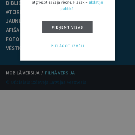
BIBLIOTĒKA
Krimināltiesības
atgriežoties šajā vietnē. Plašāk –
sīkdatņu
politikā
.
#TEIRDARBS
TIESĪBU PRAKSE
JAUNUMI
EST nolēmumi
PIEŅEMT VISAS
AFIŠA
ECT nolēmumi
FOTO / VIDEO
KONTAKTI
PIELĀGOT IZVĒLI
VĒSTKOPA
MOBILĀ VERSIJA /
PILNĀ VERSIJA
© Oficiālais izdevējs Latvijas Vēstnesis