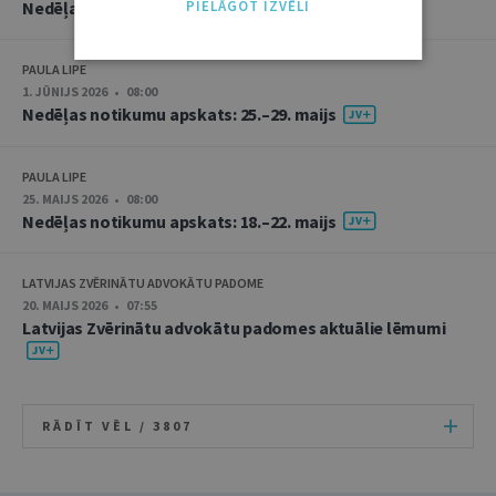
Nedēļas notikumu apskats: 1.–5. jūnijs
PIELĀGOT IZVĒLI
PAULA LIPE
1. JŪNIJS 2026 • 08:00
Nedēļas notikumu apskats: 25.–29. maijs
PAULA LIPE
25. MAIJS 2026 • 08:00
Nedēļas notikumu apskats: 18.–22. maijs
LATVIJAS ZVĒRINĀTU ADVOKĀTU PADOME
20. MAIJS 2026 • 07:55
Latvijas Zvērinātu advokātu padomes aktuālie lēmumi
RĀDĪT VĒL /
3807