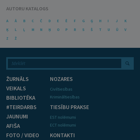
AUTORU KATALOGS
A
Ā
B
C
Č
D
E
Ē
F
G
Ģ
H
I
J
K
Ķ
L
Ļ
M
N
Ņ
O
P
R
S
Š
T
U
Ū
V
Z
Ž
ŽURNĀLS
NOZARES
VEIKALS
Civiltiesības
BIBLIOTĒKA
Krimināltiesības
#TEIRDARBS
TIESĪBU PRAKSE
JAUNUMI
EST nolēmumi
AFIŠA
ECT nolēmumi
FOTO / VIDEO
KONTAKTI