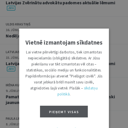
Latvijas Zvērinātu advokātu padomes aktuālie lēmumi
ULDIS KRASTIŅŠ
16. JŪNIJS 2026 • 08:00
Nedēļas notikumu apskats: 8.-12. jūnijs
Vietnē izmantojam sīkdatnes
LATVIJAS ZVĒRINĀTU ADVOKĀTU PADOME
Lai vietne pilnvērtīgi darbotos, tiek izmantotas
15. JŪNIJS 2026 • 14:22
nepieciešamās (obligātās) sīkdatnes. Ar Jūsu
Latvijas Zvērinātu advokātu padomes aktuālie lēmumi
piekrišanu var tikt izmantotas vēl citas –
statistikas, sociālo mediju un funkcionalitātes.
Papildinformācijai atveriet "Pielāgot izvēli". Jūs
varat jebkurā brīdī mainīt savu izvēli,
IRĒNA KUCINA
atgriežoties šajā vietnē. Plašāk –
sīkdatņu
9. JŪNIJS 2026
politikā
.
Pamattiesību aizsardzība kļūst vēl pieejamāka: būtiski
jaunumi Satversmes tiesā
PIEŅEMT VISAS
PAULA LIPE
8. JŪNIJS 2026 • 08:00