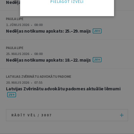
Nedēļas notikumu apskats: 1.–5. jūnijs
PIELĀGOT IZVĒLI
PAULA LIPE
1. JŪNIJS 2026 • 08:00
Nedēļas notikumu apskats: 25.–29. maijs
PAULA LIPE
25. MAIJS 2026 • 08:00
Nedēļas notikumu apskats: 18.–22. maijs
LATVIJAS ZVĒRINĀTU ADVOKĀTU PADOME
20. MAIJS 2026 • 07:55
Latvijas Zvērinātu advokātu padomes aktuālie lēmumi
RĀDĪT VĒL /
3807