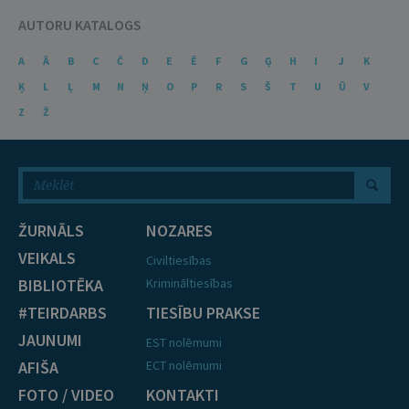
AUTORU KATALOGS
A
Ā
B
C
Č
D
E
Ē
F
G
Ģ
H
I
J
K
Ķ
L
Ļ
M
N
Ņ
O
P
R
S
Š
T
U
Ū
V
Z
Ž
ŽURNĀLS
NOZARES
VEIKALS
Civiltiesības
BIBLIOTĒKA
Krimināltiesības
#TEIRDARBS
TIESĪBU PRAKSE
JAUNUMI
EST nolēmumi
AFIŠA
ECT nolēmumi
FOTO / VIDEO
KONTAKTI