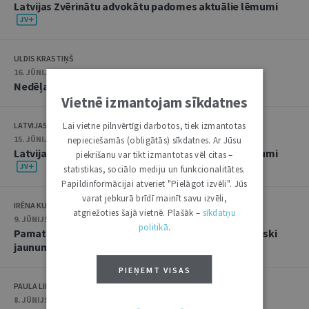
Latvijas Zvērinātu advokātu padomes aktuālie lēmumi
ULDIS KRASTIŅŠ
16. JŪNIJS 2026 • 08:00
Nedēļas notikumu apskats: 8.-12. jūnijs
Vietnē izmantojam sīkdatnes
LATVIJAS ZVĒRINĀTU ADVOKĀTU PADOME
Lai vietne pilnvērtīgi darbotos, tiek izmantotas
15. JŪNIJS 2026 • 14:22
nepieciešamās (obligātās) sīkdatnes. Ar Jūsu
Latvijas Zvērinātu advokātu padomes aktuālie lēmumi
piekrišanu var tikt izmantotas vēl citas –
statistikas, sociālo mediju un funkcionalitātes.
Papildinformācijai atveriet "Pielāgot izvēli". Jūs
varat jebkurā brīdī mainīt savu izvēli,
IRĒNA KUCINA
atgriežoties šajā vietnē. Plašāk –
sīkdatņu
9. JŪNIJS 2026
politikā
.
Pamattiesību aizsardzība kļūst vēl pieejamāka: būtiski
jaunumi Satversmes tiesā
PIEŅEMT VISAS
PAULA LIPE
8. JŪNIJS 2026 • 08:00