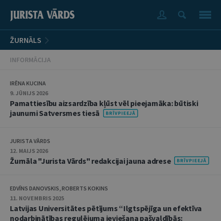
ŽURNĀLS
INFORMĀCIJA
IRĒNA KUCINA
9. JŪNIJS 2026
Pamattiesību aizsardzība kļūst vēl pieejamāka: būtiski
jaunumi Satversmes tiesā
JURISTA VĀRDS
12. MAIJS 2026
Žurnāla "Jurista Vārds" redakcijai jauna adrese
EDVĪNS DANOVSKIS, ROBERTS KOKINS
11. NOVEMBRIS 2025
Latvijas Universitātes pētījums “Ilgtspējīga un efektīva
nodarbinātības regulējuma ieviešana pašvaldībās: