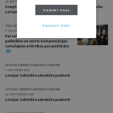
14. OKTOBRIS 2025
Starptautiskajām tiesām ir interesanti dzirdēt, ko teiks
PIEŅEMT VISAS
Latvija
PIELĀGOT IZVĒLI
TIESU ADMINISTRĀCIJA
7. OKTOBRIS 2025
Par valsts nodrošinātās juridiskās
palīdzības un valsts kompensācijas
cietušajiem attīstības perspektīvām
LATVIJAS ZVĒRINĀTU ADVOKĀTU PADOME
7. OKTOBRIS 2025
Latvijas Zvērinātu advokātu padomē
LATVIJAS ZVĒRINĀTU ADVOKĀTU PADOME
16. SEPTEMBRIS 2025
Latvijas Zvērinātu advokātu padomē