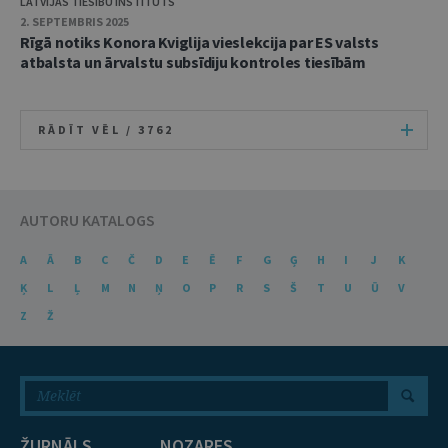
LATVIJAS TIESĪBU INSTITŪTS
2. SEPTEMBRIS 2025
Rīgā notiks Konora Kviglija vieslekcija par ES valsts
atbalsta un ārvalstu subsīdiju kontroles tiesībām
RĀDĪT VĒL /
3762
AUTORU KATALOGS
A
Ā
B
C
Č
D
E
Ē
F
G
Ģ
H
I
J
K
Ķ
L
Ļ
M
N
Ņ
O
P
R
S
Š
T
U
Ū
V
Z
Ž
ŽURNĀLS
NOZARES