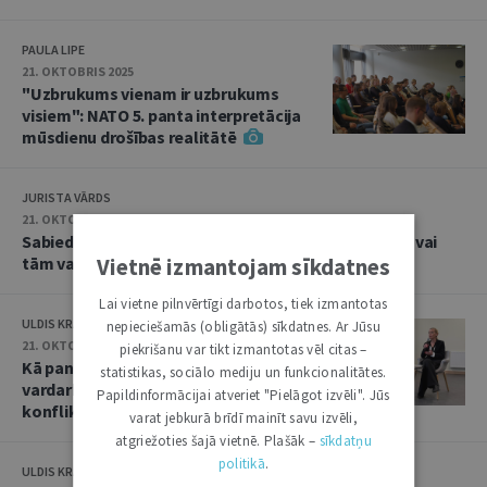
PAULA LIPE
21. OKTOBRIS 2025
"Uzbrukums vienam ir uzbrukums
visiem": NATO 5. panta interpretācija
mūsdienu drošības realitātē
JURISTA VĀRDS
21. OKTOBRIS 2025
Sabiedrības viedoklis: cik kompetentas ir tiesas, un vai
Vietnē izmantojam sīkdatnes
tām var uzticēties
Lai vietne pilnvērtīgi darbotos, tiek izmantotas
ULDIS KRASTIŅŠ
nepieciešamās (obligātās) sīkdatnes. Ar Jūsu
21. OKTOBRIS 2025
piekrišanu var tikt izmantotas vēl citas –
Kā panākt taisnīgumu seksuālās
statistikas, sociālo mediju un funkcionalitātes.
vardarbības upuriem bruņotā
Papildinformācijai atveriet "Pielāgot izvēli". Jūs
konfliktā
varat jebkurā brīdī mainīt savu izvēli,
atgriežoties šajā vietnē. Plašāk –
sīkdatņu
politikā
.
ULDIS KRASTIŅŠ