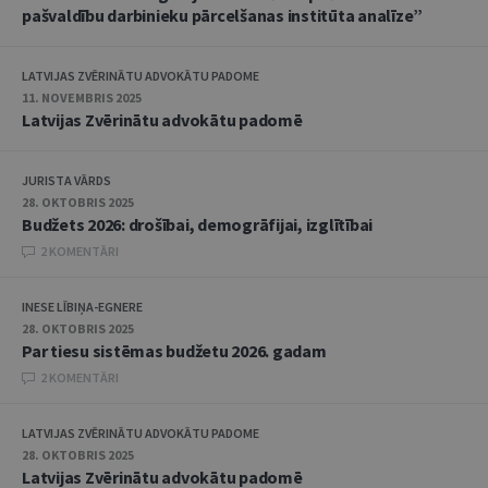
pašvaldību darbinieku pārcelšanas institūta analīze”
LATVIJAS ZVĒRINĀTU ADVOKĀTU PADOME
11. NOVEMBRIS 2025
Latvijas Zvērinātu advokātu padomē
JURISTA VĀRDS
28. OKTOBRIS 2025
Budžets 2026: drošībai, demogrāfijai, izglītībai
2 KOMENTĀRI
INESE LĪBIŅA-EGNERE
28. OKTOBRIS 2025
Par tiesu sistēmas budžetu 2026. gadam
2 KOMENTĀRI
LATVIJAS ZVĒRINĀTU ADVOKĀTU PADOME
28. OKTOBRIS 2025
Latvijas Zvērinātu advokātu padomē