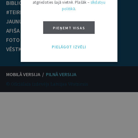
BIBLIOTĒKA
Krimināltiesības
atgriežoties šajā vietnē. Plašāk –
sīkdatņu
politikā
.
#TEIRDARBS
TIESĪBU PRAKSE
JAUNUMI
EST nolēmumi
PIEŅEMT VISAS
AFIŠA
ECT nolēmumi
FOTO / VIDEO
KONTAKTI
PIELĀGOT IZVĒLI
VĒSTKOPA
MOBILĀ VERSIJA /
PILNĀ VERSIJA
© Oficiālais izdevējs Latvijas Vēstnesis