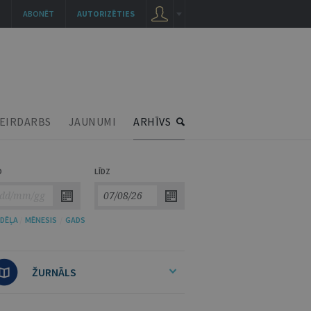
ABONĒT
AUTORIZĒTIES
EIRDARBS
JAUNUMI
ARHĪVS
O
LĪDZ
DĒĻA
/
MĒNESIS
/
GADS
ŽURNĀLS