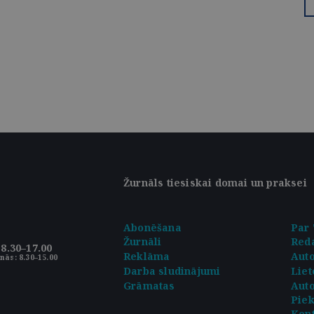
Žurnāls tiesiskai domai un praksei
Abonēšana
Par 
Žurnāli
Reda
8.30–17.00
Reklāma
Aut
nās: 8.30–15.00
Darba sludinājumi
Liet
Grāmatas
Auto
Pie
Kont