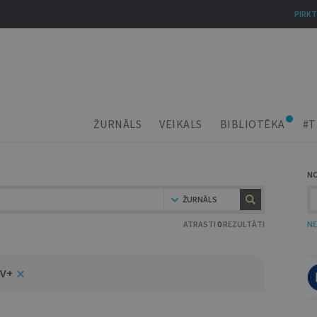
PIRKT
ŽURNĀLS
VEIKALS
BIBLIOTĒKA
#T
N
ŽURNĀLS
ATRASTI
0
REZULTĀTI
NE
JV+