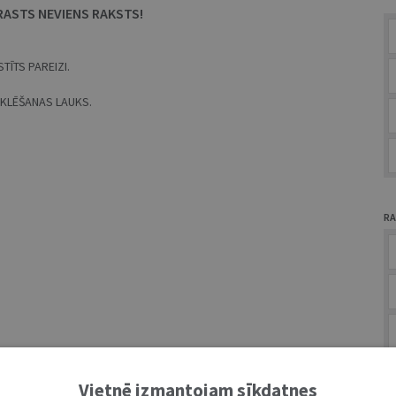
RASTS NEVIENS RAKSTS!
TĪTS PAREIZI.
MEKLĒŠANAS LAUKS.
RA
A
Vietnē izmantojam sīkdatnes