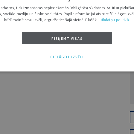
i darbotos, tiek izmantotas nepieciešamās (obligātās) sīkdatnes. Ar Jūsu piekriša
kas, sociālo mediju un funkcionalitātes. Papildinformācijai atveriet "Pielāgot izvēl
brīdī mainīt savu izvēli, atgriežoties šajā vietnē. Plašāk –
sīkdatņu politikā
.
PIEŅEMT VISAS
Ž
PIELĀGOT IZVĒLI