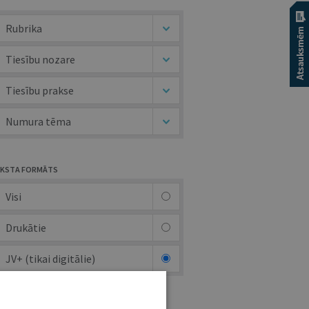
Rubrika
Tiesību nozare
Tiesību prakse
Numura tēma
KSTA FORMĀTS
Visi
Drukātie
JV+ (tikai digitālie)
UTORS