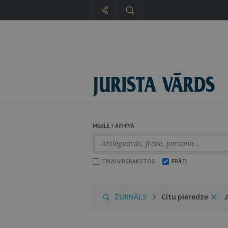
MEKLĒT ARHĪVĀ
TIKAI VIRSRAKSTOS
FRĀZI
ŽURNĀLS
Citu pieredze