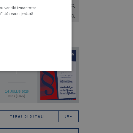
nu var tikt izmantotas
i". Jūs varat jebkurā
URNĀLU KATALOGS /
VISI ŽURNĀLI
7
14. JŪLIJS 2026
NR 7 (1425)
TIKAI DIGITĀLI
JV+