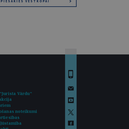
PIESAKIES VĒSTKOPAI
"Jurista Vārdu"
kcija
oriem
ošanas noteikumi
rtiesības
kļūstamība
akti