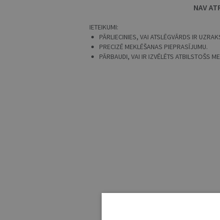
NAV AT
IETEIKUMI:
PĀRLIECINIES, VAI ATSLĒGVĀRDS IR UZRAKS
PRECIZĒ MEKLĒŠANAS PIEPRASĪJUMU.
PĀRBAUDI, VAI IR IZVĒLĒTS ATBILSTOŠS 