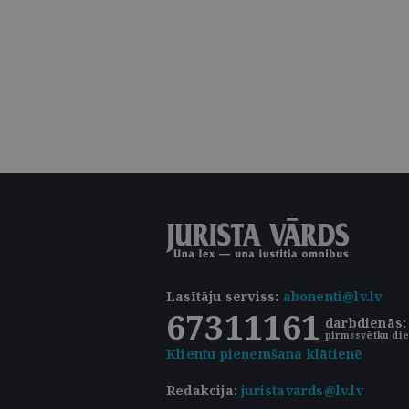
Lasītāju serviss
:
abonenti@lv.lv
67311161
darbdienās: 
pirmssvētku die
Klientu pieņemšana klātienē
Redakcija:
juristavards@lv.lv