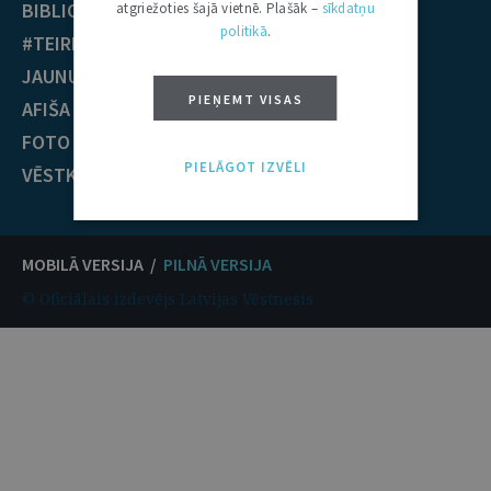
BIBLIOTĒKA
Krimināltiesības
atgriežoties šajā vietnē. Plašāk –
sīkdatņu
politikā
.
#TEIRDARBS
TIESĪBU PRAKSE
JAUNUMI
EST nolēmumi
PIEŅEMT VISAS
AFIŠA
ECT nolēmumi
FOTO / VIDEO
KONTAKTI
PIELĀGOT IZVĒLI
VĒSTKOPA
MOBILĀ VERSIJA /
PILNĀ VERSIJA
© Oficiālais izdevējs Latvijas Vēstnesis