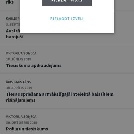
PIEŅEMT VISAS
rīks
PIELĀGOT IZVĒLI
KĀRLIS PIĢĒNS
3. SEPTEMBRIS 2019
Austrālijā tiesa soda vecākus, kas savu mazuli slikti
barojuši
VIKTORIJA SOŅECA
18. JŪNIJS 2019
Tiesiskuma apdraudējums
ĀRIS KAKSTĀNS
30. APRĪLIS 2019
Tiesas spriešana ar mākslīgajā intelektā balstītiem
risinājumiems
VIKTORIJA SOŅECA
30. OKTOBRIS 2018
Polija un tiesiskums