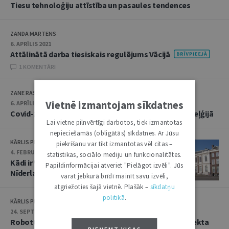
Tiesu tehnoloģiju attīstība un pasaules tendences
ZANDA MARTENS
6. APRĪLIS 2021
Attālinātā darba tiesiskais regulējums Vācijā
1 KOMENTĀRI
ZANE RASNAČA
Vietnē izmantojam sīkdatnes
6. APRĪLIS 2021
Covid-19 pandēmijas ietekme uz attālināto darbu Beļģijā
Lai vietne pilnvērtīgi darbotos, tiek izmantotas
nepieciešamās (obligātās) sīkdatnes. Ar Jūsu
KĀRLIS PIĢĒNS
piekrišanu var tikt izmantotas vēl citas –
4. FEBRUĀRIS 2020
statistikas, sociālo mediju un funkcionalitātes.
Kādi ir Valsts padomes uzdevumi
Papildinformācijai atveriet "Pielāgot izvēli". Jūs
Nīderlandē
varat jebkurā brīdī mainīt savu izvēli,
atgriežoties šajā vietnē. Plašāk –
sīkdatņu
politikā
.
KĀRLIS PIĢĒNS
24. SEPTEMBRIS 2019
Robottiesnesis – Igaunijā iecerētais mākslīgā intelekta