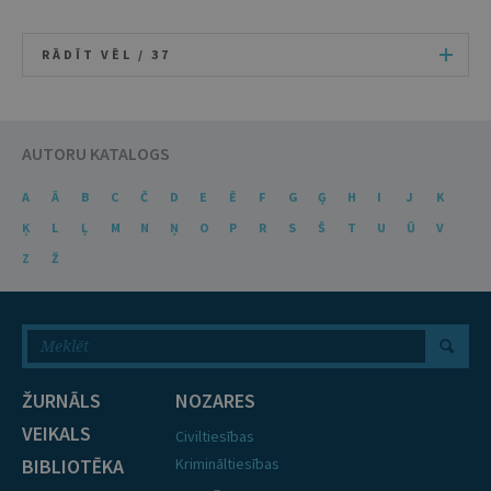
RĀDĪT VĒL /
37
AUTORU KATALOGS
A
Ā
B
C
Č
D
E
Ē
F
G
Ģ
H
I
J
K
Ķ
L
Ļ
M
N
Ņ
O
P
R
S
Š
T
U
Ū
V
Z
Ž
ŽURNĀLS
NOZARES
VEIKALS
Civiltiesības
BIBLIOTĒKA
Krimināltiesības