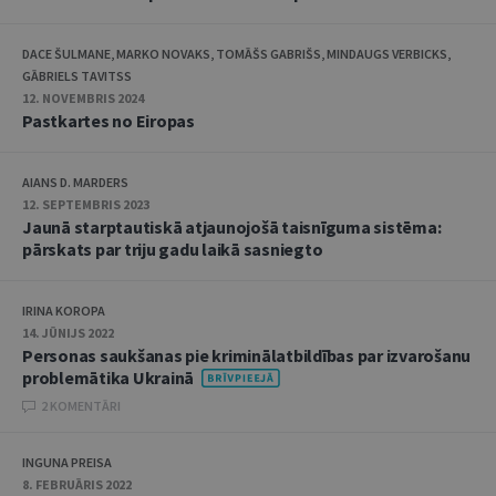
DACE ŠULMANE, MARKO NOVAKS, TOMĀŠS GABRIŠS, MINDAUGS VERBICKS,
GĀBRIELS TAVITSS
12. NOVEMBRIS 2024
Pastkartes no Eiropas
AIANS D. MARDERS
12. SEPTEMBRIS 2023
Jaunā starptautiskā atjaunojošā taisnīguma sistēma:
pārskats par triju gadu laikā sasniegto
IRINA KOROPA
14. JŪNIJS 2022
Personas saukšanas pie kriminālatbildības par izvarošanu
problemātika Ukrainā
2 KOMENTĀRI
INGUNA PREISA
8. FEBRUĀRIS 2022