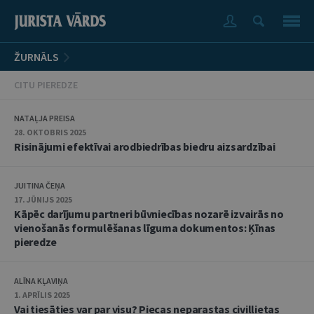
ŽURNĀLS
CITU PIEREDZE
NATAĻJA PREISA
28. OKTOBRIS 2025
Risinājumi efektīvai arodbiedrības biedru aizsardzībai
JUITINA ČEŅA
17. JŪNIJS 2025
Kāpēc darījumu partneri būvniecības nozarē izvairās no
vienošanās formulēšanas līguma dokumentos: Ķīnas
pieredze
ALĪNA KĻAVIŅA
1. APRĪLIS 2025
Vai tiesāties var par visu? Piecas neparastas civillietas