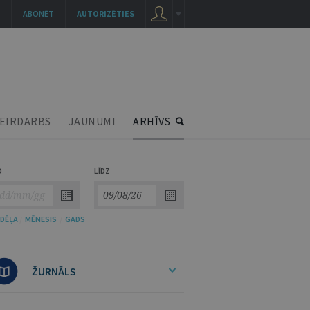
ABONĒT
AUTORIZĒTIES
EIRDARBS
JAUNUMI
ARHĪVS
O
LĪDZ
DĒĻA
/
MĒNESIS
/
GADS
ŽURNĀLS