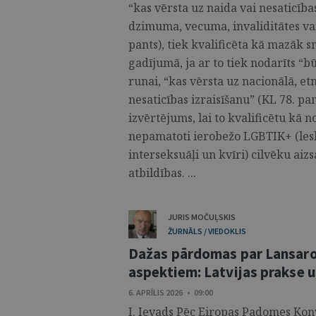
“kas vērsta uz naida vai nesaticība
dzimuma, vecuma, invaliditātes vai
pants), tiek kvalificēta kā mazāk 
gadījumā, ja ar to tiek nodarīts “b
runai, “kas vērsta uz nacionālā, etn
nesaticības izraisīšanu” (KL 78. p
izvērtējums, lai to kvalificētu kā
nepamatoti ierobežo LGBTIK+ (lesbi
interseksuāļi un kvīri) cilvēku ai
atbildības. ...
JURIS MOČUĻSKIS
ŽURNĀLS / VIEDOKLIS
Dažas pārdomas par Lansaro
aspektiem: Latvijas prakse u
6. APRĪLIS 2026 • 09:00
I. Ievads Pēc Eiropas Padomes Kon