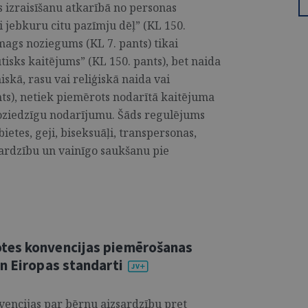
s izraisīšanu atkarībā no personas
 jebkuru citu pazīmju dēļ” (KL 150.
smags noziegums (KL 7. pants) tikai
ūtisks kaitējums” (KL 150. pants), bet naida
iskā, rasu vai reliģiskā naida vai
ants), netiek piemērots nodarītā kaitējuma
 noziedzīgu nodarījumu. Šāds regulējums
etes, geji, biseksuāļi, transpersonas,
zsardzību un vainīgo saukšanu pie
tes konvencijas piemērošanas
n Eiropas standarti
vencijas par bērnu aizsardzību pret