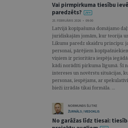
Vai pirmpirkuma tiesību iev
paredzēts?
25. FEBRUĀRIS 2026 • 09:00
Latvijā kopīpašuma domājamo daļu
juridiskajām jomām, kur teorija un
Likums paredz skaidru principu: j
personai, pārējiem kopīpašniekiem
viņiem ir prioritāra iespēja iegād
kādi norādīti pirkuma līgumā. Šī n
intereses un novērstu situācijas, 
personas, iespējams, ar spekulatīv
bieži izrādās tikai formāla. ...
NORMUNDS ŠLITKE
ŽURNĀLS / VIEDOKLIS
No garāžas līdz tiesai: tiesī
projektu augļiem