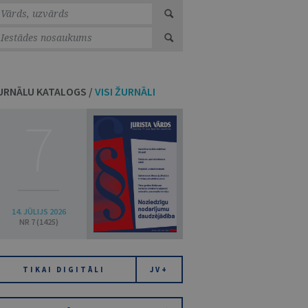
URNĀLU KATALOGS /
VISI ŽURNĀLI
7
14. JŪLIJS 2026
NR 7 (1425)
TIKAI DIGITĀLI
JV+