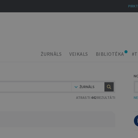
PIRKT
ŽURNĀLS
VEIKALS
BIBLIOTĒKA
#T
N
ŽURNĀLS
ATRASTI
442
REZULTĀTI
NE