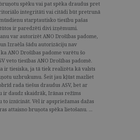
 bruņotu spēku vai pat spēka draudus pret
ritoriālo integritāti vai citādi būt pretrunā
mūsdienu starptautisko tiesību pašas
tos ir paredzēti divi izņēmumi.
anu var autorizēt ANO Drošības padome,
 un Izraēla šādu autorizāciju nav
, ka ANO Drošības padome varētu šo
V veto tiesības ANO Drošības padomē.
ir tiesiska, ja tā tiek realizēta kā valsts
uņotu uzbrukumu. Šeit jau kļūst mazliet
obrīd rada tiešus draudus ASV, bet ar
u ir daudz skaidrāk, Irānas režīms
 to iznīcināt. Vēl ir apspriežamas dažas
ras attaisno bruņota spēka lietošanu. ...