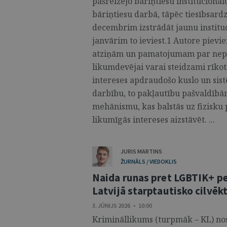
pašreizējo bāriņtiesu institucionāl
bāriņtiesu darbā, tāpēc tiesībsardze
decembrim izstrādāt jaunu instituc
janvārim to ieviest.1 Autore pievi
atziņām un pamatojumam par nepie
likumdevējai varai steidzami rīkot
intereses apdraudošo kuslo un sistē
darbību, to pakļautību pašvaldī
mehānismu, kas balstās uz fizisku
likumīgās intereses aizstāvēt. ...
JURIS MARTINS
ŽURNĀLS / VIEDOKLIS
Naida runas pret LGBTIK+ p
Latvijā starptautisko cilvēk
3. JŪNIJS 2026 • 10:00
Krimināllikums (turpmāk – KL) nosa