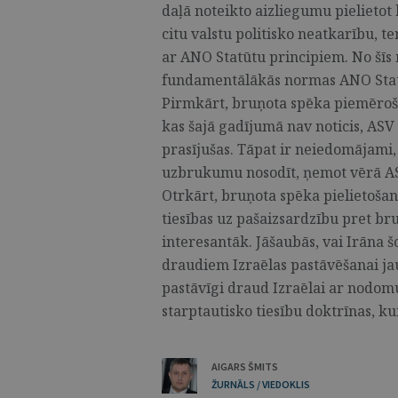
daļā noteikto aizliegumu pielietot
citu valstu politisko neatkarību, te
ar ANO Statūtu principiem. No šīs 
fundamentālākās normas ANO Statū
Pirmkārt, bruņota spēka piemēroš
kas šajā gadījumā nav noticis, ASV
prasījušas. Tāpat ir neiedomājami
uzbrukumu nosodīt, ņemot vērā AS
Otrkārt, bruņota spēka pielietošana 
tiesības uz pašaizsardzību pret br
interesantāk. Jāšaubās, vai Irāna š
draudiem Izraēlas pastāvēšanai ja
pastāvīgi draud Izraēlai ar nodomu
starptautisko tiesību doktrīnas, ku
AIGARS ŠMITS
ŽURNĀLS / VIEDOKLIS