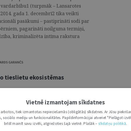
 vardarbību1 (turpmāk – Lansarotes
 2014. gada 1. decembrī2 tika veikti
ucionāli pasākumi – pastiprināti sodi par
ērniem, pagarināti noilguma termiņi,
dzība, kriminalizēta intīma rakstura
UARDS GARANČS
mo tieslietu ekosistēmas
ttīstība pēdējos gados ir būtiski
Vietnē izmantojam sīkdatnes
o profesiju nākotni. Publiskajā telpā
i darbotos, tiek izmantotas nepieciešamās (obligātās) sīkdatnes. Ar Jūsu piekriša
a MI risinājumi tuvākajā laikā varētu
kas, sociālo mediju un funkcionalitātes. Papildinformācijai atveriet "Pielāgot izvēl
i samazināt pieprasījumu pēc juridiskajiem
brīdī mainīt savu izvēli, atgriežoties šajā vietnē. Plašāk –
sīkdatņu politikā
.