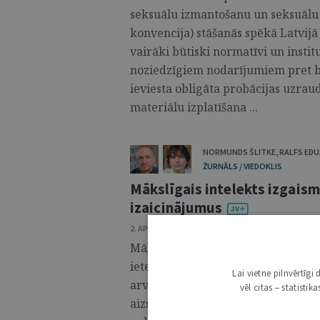
seksuālu izmantošanu un seksuālu
konvencija) stāšanās spēkā Latvijā
vairāki būtiski normatīvi un instit
noziedzīgiem nodarījumiem pret b
ieviesta obligāta probācijas uzrau
materiālu izplatīšana ...
NORMUNDS ŠLITKE
,
RALFS ED
ŽURNĀLS / VIEDOKLIS
Mākslīgais intelekts izgais
izaicinājumus
2. APRĪLIS 2026 • 13:00
Mākslīgā intelekta (turpmāk – MI) a
ietekmējusi diskusijas par juridisk
Lai vietne pilnvērtīg
arvien biežāk izskan pieņēmumi, k
vēl citas – statisti
aizstāt juristus vai vismaz būtisk