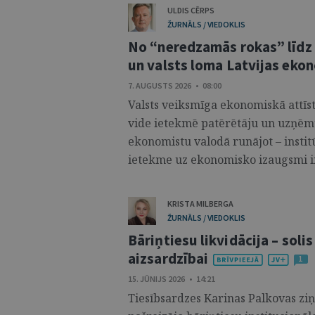
ULDIS CĒRPS
ŽURNĀLS / VIEDOKLIS
No “neredzamās rokas” līdz 
un valsts loma Latvijas eko
7. AUGUSTS 2026 • 08:00
Valsts veiksmīga ekonomiskā attīstī
vide ietekmē patērētāju un uzņēm
ekonomistu valodā runājot – institū
ietekme uz ekonomisko izaugsmi ir 
KRISTA MILBERGA
ŽURNĀLS / VIEDOKLIS
Bāriņtiesu likvidācija – soli
aizsardzībai
1
15. JŪNIJS 2026 • 14:21
Tiesībsardzes Karinas Palkovas zi