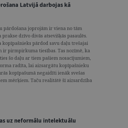
ērošana Latvijā darbojas kā
 pārdošana joprojām ir viena no tām
 prakse dzīvo divās atsevišķās pasaulēs.
a kopīpašnieks pārdod savu daļu trešajai
 ir pirmpirkuma tiesības. Tas nozīmē, ka
āties šo daļu ar tiem pašiem nosacījumiem,
orma radīta, lai aizsargātu kopīpašnieku
kurās kopīpašumā negaidīti ienāk svešas
iem mērķiem. Taču realitātē šī aizsardzība
bas uz neformālu intelektuālu