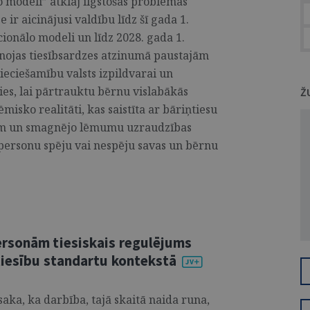
o modeli” atklāj ilgstošas problēmas
 ir aicinājusi valdību līdz šī gada 1.
ionālo modeli un līdz 2028. gada 1.
enojas tiesībsardzes atzinumā paustajām
ciešamību valsts izpildvarai un
ies, lai pārtrauktu bērnu vislabākās
Ž
misko realitāti, kas saistīta ar bāriņtiesu
bām un smagnējo lēmumu uzraudzības
 personu spēju vai nespēju savas un bērnu
ersonām tiesiskais regulējums
tiesību standartu kontekstā
ka, ka darbība, tajā skaitā naida runa,