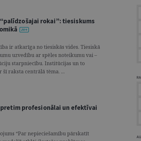
“palīdzošajai rokai”: tiesiskums
nomikā
ba ir atkarīga no tiesiskās vides. Tiesiskā
umu uzvedību ar spēles noteikumu vai –
ciju starpniecību. Institūcijas un to
šī raksta centrālā tēma. ...
RA
s pretim profesionālai un efektīvai
ņojums “Par nepieciešamību pārskatīt
A