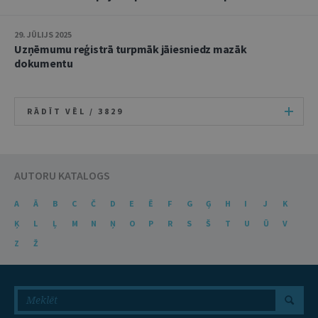
29. JŪLIJS 2025
Uzņēmumu reģistrā turpmāk jāiesniedz mazāk
dokumentu
RĀDĪT VĒL /
3829
AUTORU KATALOGS
A
Ā
B
C
Č
D
E
Ē
F
G
Ģ
H
I
J
K
Ķ
L
Ļ
M
N
Ņ
O
P
R
S
Š
T
U
Ū
V
Z
Ž