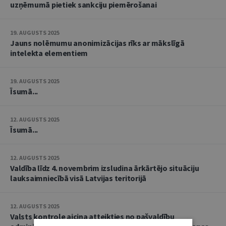
uzņēmumā pietiek sankciju piemērošanai
19. AUGUSTS 2025
Jauns nolēmumu anonimizācijas rīks ar mākslīgā
intelekta elementiem
19. AUGUSTS 2025
Īsumā...
12. AUGUSTS 2025
Īsumā...
12. AUGUSTS 2025
Valdība līdz 4. novembrim izsludina ārkārtējo situāciju
lauksaimniecībā visā Latvijas teritorijā
12. AUGUSTS 2025
Valsts kontrole aicina atteikties no pašvaldību