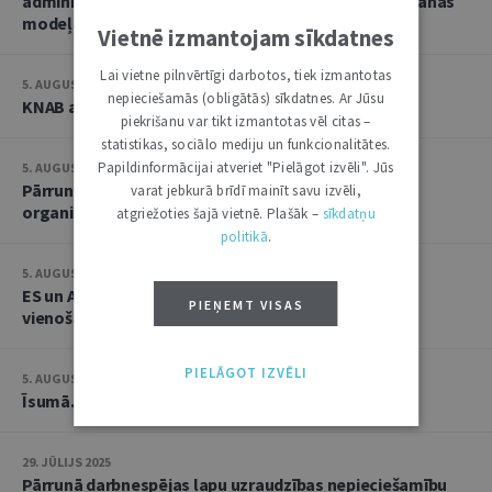
administratīvo komisiju koleģiālā lēmumu pieņemšanas
modeļa
Vietnē izmantojam sīkdatnes
Lai vietne pilnvērtīgi darbotos, tiek izmantotas
5. AUGUSTS 2025
nepieciešamās (obligātās) sīkdatnes. Ar Jūsu
KNAB ar Latvijas Universitāti vienojas par sadarbību
piekrišanu var tikt izmantotas vēl citas –
statistikas, sociālo mediju un funkcionalitātes.
Papildinformācijai atveriet "Pielāgot izvēli". Jūs
5. AUGUSTS 2025
Pārrunā aktuālos jautājumus saistībā ar tiesu darba
varat jebkurā brīdī mainīt savu izvēli,
organizāciju
atgriežoties šajā vietnē. Plašāk –
sīkdatņu
politikā
.
5. AUGUSTS 2025
ES un ASV vienojas par jaunu tarifu un tirdzniecības
PIEŅEMT VISAS
vienošanos
PIELĀGOT IZVĒLI
5. AUGUSTS 2025
Īsumā...
29. JŪLIJS 2025
Pārrunā darbnespējas lapu uzraudzības nepieciešamību