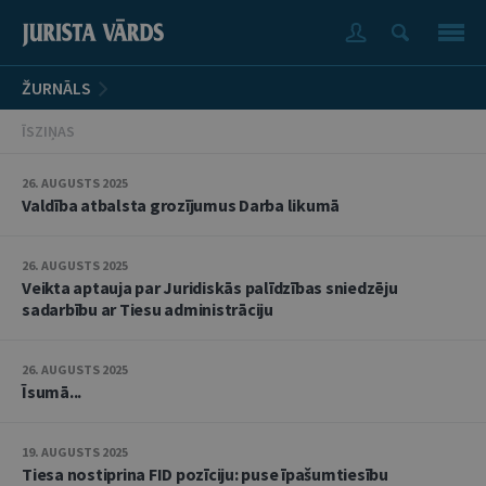
ŽURNĀLS
ĪSZIŅAS
26. AUGUSTS 2025
Valdība atbalsta grozījumus Darba likumā
26. AUGUSTS 2025
Veikta aptauja par Juridiskās palīdzības sniedzēju
sadarbību ar Tiesu administrāciju
26. AUGUSTS 2025
Īsumā...
19. AUGUSTS 2025
Tiesa nostiprina FID pozīciju: puse īpašumtiesību