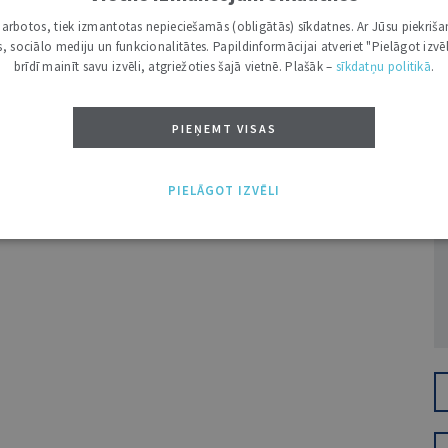
i darbotos, tiek izmantotas nepieciešamās (obligātās) sīkdatnes. Ar Jūsu piekriša
kas, sociālo mediju un funkcionalitātes. Papildinformācijai atveriet "Pielāgot izvēl
brīdī mainīt savu izvēli, atgriežoties šajā vietnē. Plašāk –
sīkdatņu politikā
.
PIEŅEMT VISAS
Ž
PIELĀGOT IZVĒLI