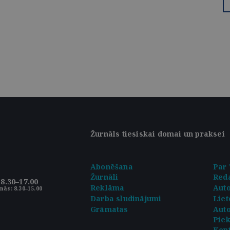
Žurnāls tiesiskai domai un praksei
Abonēšana
Par 
Žurnāli
Reda
8.30–17.00
Reklāma
Aut
nās: 8.30–15.00
Darba sludinājumi
Liet
Grāmatas
Auto
Pie
Kont