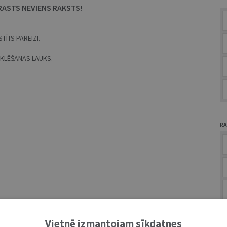
RASTS NEVIENS RAKSTS!
TĪTS PAREIZI.
MEKLĒŠANAS LAUKS.
RA
A
Vietnē izmantojam sīkdatnes