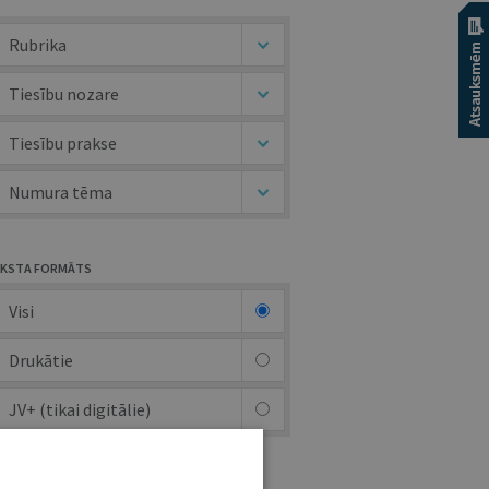
Rubrika
Tiesību nozare
Tiesību prakse
Numura tēma
KSTA FORMĀTS
Visi
Drukātie
JV+ (tikai digitālie)
UTORS