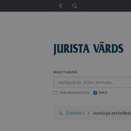
MEKLĒT ARHĪVĀ
TIKAI VIRSRAKSTOS
FRĀZI
ŽURNĀLS
Justīcija attīstībai