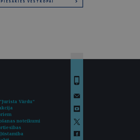
PIESAKIES VĒSTKOPAI
"Jurista Vārdu"
kcija
oriem
ošanas noteikumi
rtiesības
kļūstamība
akti