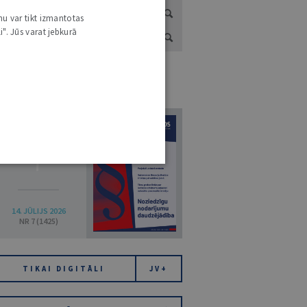
nu var tikt izmantotas
i". Jūs varat jebkurā
URNĀLU KATALOGS /
VISI ŽURNĀLI
7
14. JŪLIJS 2026
NR 7 (1425)
TIKAI DIGITĀLI
JV+