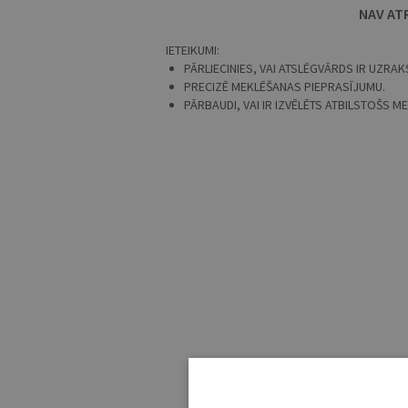
NAV AT
IETEIKUMI:
PĀRLIECINIES, VAI ATSLĒGVĀRDS IR UZRAKS
PRECIZĒ MEKLĒŠANAS PIEPRASĪJUMU.
PĀRBAUDI, VAI IR IZVĒLĒTS ATBILSTOŠS 