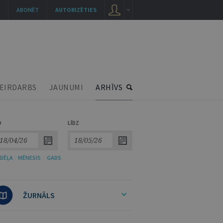
ABONĒT
AUTORIZĒTIES
EIRDARBS
JAUNUMI
ARHĪVS
O
LĪDZ
DĒĻA
/
MĒNESIS
/
GADS
ŽURNĀLS