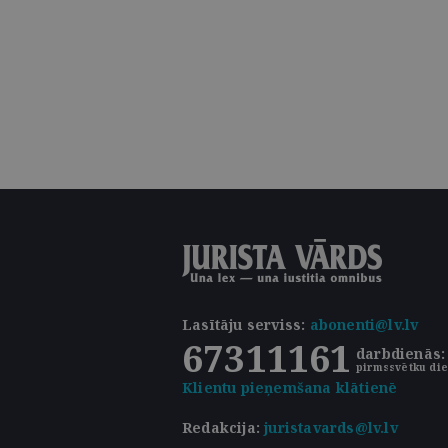
Lasītāju serviss
:
abonenti@lv.lv
67311161
darbdienās: 
pirmssvētku die
Klientu pieņemšana klātienē
Redakcija:
juristavards@lv.lv