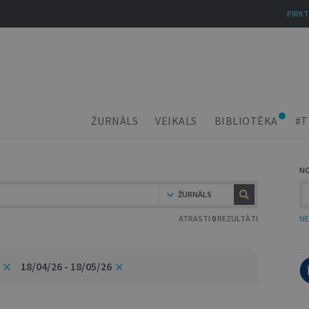
PIRKT
ŽURNĀLS
VEIKALS
BIBLIOTĒKA
#T
N
ŽURNĀLS
ATRASTI
0
REZULTĀTI
NE
18/04/26 - 18/05/26