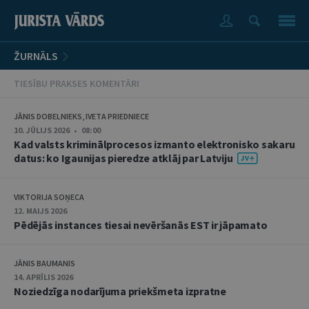
ŽURNĀLS
TIESĪBU PRAKSES KOMENTĀRI
JĀNIS DOBELNIEKS, IVETA PRIEDNIECE
10. JŪLIJS 2026 • 08:00
Kad valsts kriminālprocesos izmanto elektronisko sakaru
datus: ko Igaunijas pieredze atklāj par Latviju
VIKTORIJA SOŅECA
12. MAIJS 2026
Pēdējās instances tiesai nevēršanās EST ir jāpamato
JĀNIS BAUMANIS
14. APRĪLIS 2026
Noziedzīga nodarījuma priekšmeta izpratne