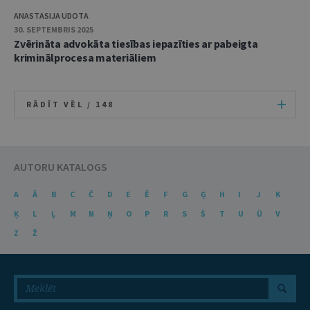
ANASTASIJA UDOTA
30. SEPTEMBRIS 2025
Zvērināta advokāta tiesības iepazīties ar pabeigta
kriminālprocesa materiāliem
RĀDĪT VĒL /
148
AUTORU KATALOGS
A
Ā
B
C
Č
D
E
Ē
F
G
Ģ
H
I
J
K
Ķ
L
Ļ
M
N
Ņ
O
P
R
S
Š
T
U
Ū
V
Z
Ž