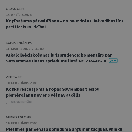
OLAVS CERS
14. APRĪLIS 2026
Kopīpašuma pārvaldīšana – no neuzdotas lietvedības līdz
prettiesiskai rīcībai
KALVIS ENGĪZERS
18. MARTS 2026 • 11:00
Atkalcilvēciskošanas jurisprudence: komentārs par
Satversmes tiesas spriedumu lietā Nr. 2024-06-01
VINETA BEI
10. FEBRUĀRIS 2026
Konkurences jomā Eiropas Savienības tiesību
piemērošanu neviens vēl nav atcēlis
6 KOMENTĀRI
ANDRIS EGLONS
10. FEBRUĀRIS 2026
Piezīmes par Senāta sprieduma argumentāciju Būvnieku