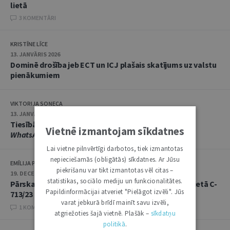
lietā
3 KOMENTĀRI
KRISTĪNE LĪCE
13. JANVĀRIS 2026
Dominē drošība jeb ECT un ICJ plašais skatījums uz valstu
pienākumiem
VIKTORIJA SOŅECA
13. JANVĀRIS 2026
Tiesībās saņemt informāciju ietilpst arī piekļuve
Vietnē izmantojam sīkdatnes
WhatsApp
saziņai
Lai vietne pilnvērtīgi darbotos, tiek izmantotas
nepieciešamās (obligātās) sīkdatnes. Ar Jūsu
EMĪLIJA PLAKSINS
piekrišanu var tikt izmantotas vēl citas –
19. DECEMBRIS 2025 • 08:00
statistikas, sociālo mediju un funkcionalitātes.
Pārskats par Eiropas Savienības Tiesas spriedumu lietā C-
Papildinformācijai atveriet "Pielāgot izvēli". Jūs
713/23
varat jebkurā brīdī mainīt savu izvēli,
1 KOMENTĀRI
atgriežoties šajā vietnē. Plašāk –
sīkdatņu
politikā
.