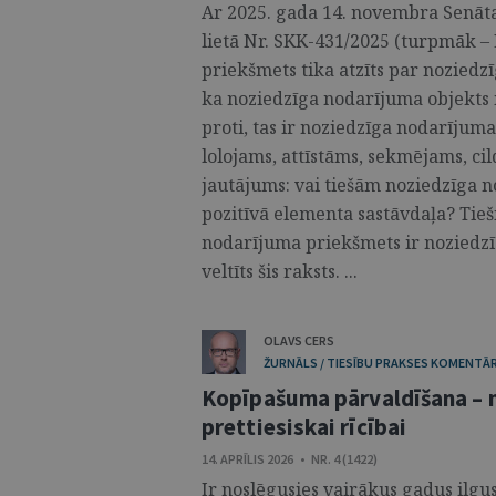
Ar 2025. gada 14. novembra Senā
lietā Nr. SKK-431/2025 (turpmāk 
priekšmets tika atzīts par noziedz
ka noziedzīga nodarījuma objekts 
proti, tas ir noziedzīga nodarījuma 
lolojams, attīstāms, sekmējams, cil
jautājums: vai tiešām noziedzīga 
pozitīvā elementa sastāvdaļa? Tie
nodarījuma priekšmets ir noziedzī
veltīts šis raksts. ...
OLAVS CERS
ŽURNĀLS / TIESĪBU PRAKSES KOMENTĀR
Kopīpašuma pārvaldīšana – n
prettiesiskai rīcībai
14. APRĪLIS 2026 • NR. 4 (1422)
Ir noslēgusies vairākus gadus ilgusi