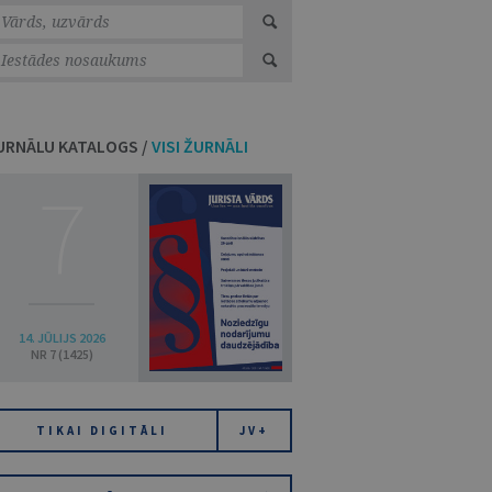
URNĀLU KATALOGS /
VISI ŽURNĀLI
7
14. JŪLIJS 2026
NR 7 (1425)
TIKAI DIGITĀLI
JV+