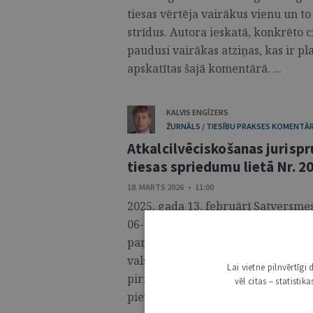
tiesas vērtēja vairākus vienu un 
strīdus. Autora ieskatā, konkrēto ci
paudusi vairākas atziņas, kas ir pl
apskatītas šajā komentārā. ...
KALVIS ENGĪZERS
ŽURNĀLS / TIESĪBU PRAKSES KOMENTĀR
Atkalcilvēciskošanas jurisp
tiesas spriedumu lietā Nr. 2
18. MARTS 2026 • 11:00
2025. gada 13. februārī Satversme
06-01,1 kurā tā atzina Priekšvēlēš
partijām noteikto pienākumu apmak
valsts valodu par atbilstošu Latvi
Lai vietne pilnvērtīg
pirmajā teikumā ietvertajām ties
vēl citas – statisti
pievienotas tiesneša Jāņa Neimaņa