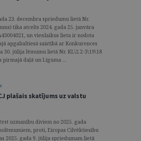
gada 23. decembra spriedumu lietā Nr.
ms) tika atcelts 2024. gada 25. janvāra
A43004021, un vienlaikus lieta ir nodota
ajā apgabaltiesā saistībā ar Konkurences
30. jūlija lēmumu lietā Nr. KL\2.2-3\19\18
 pirmajā daļā un Līguma ...
I
J plašais skatījums uz valstu
evērst uzmanību diviem no 2025. gada
 nolēmumiem, proti, Eiropas Cilvēktiesību
as 2025. gada 9. jūlija spriedumam lietā