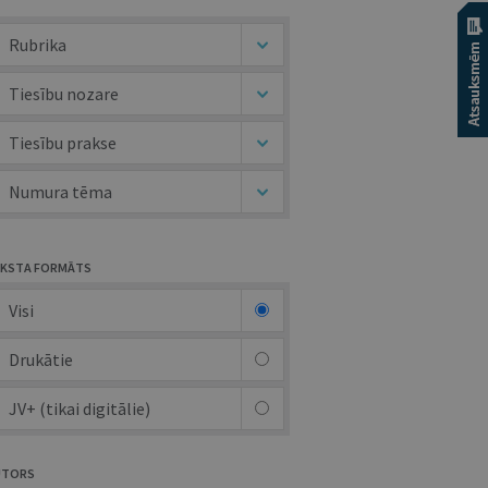
Rubrika
Tiesību nozare
Tiesību prakse
Numura tēma
KSTA FORMĀTS
Visi
Drukātie
JV+ (tikai digitālie)
UTORS