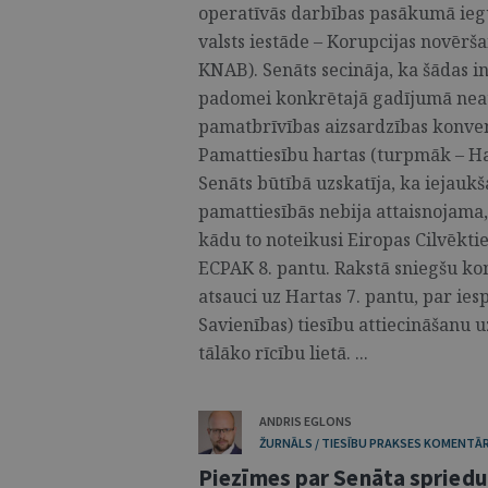
operatīvās darbības pasākumā ieg
valsts iestāde – Korupcijas novērš
KNAB). Senāts secināja, ka šādas 
padomei konkrētajā gadījumā neat
pamatbrīvības aizsardzības konven
Pamattiesību hartas (turpmāk – Ha
Senāts būtībā uzskatīja, ka iejauk
pamattiesībās nebija attaisnojama, 
kādu to noteikusi Eiropas Cilvēktie
ECPAK 8. pantu. Rakstā sniegšu k
atsauci uz Hartas 7. pantu, par ie
Savienības) tiesību attiecināšanu
tālāko rīcību lietā. ...
ANDRIS EGLONS
ŽURNĀLS / TIESĪBU PRAKSES KOMENTĀR
Piezīmes par Senāta spried