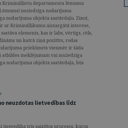
ta Krimināllietu departamenta lēmumu
– Lēmums) noziedzīga nodarījuma
īga nodarījuma objekta sastāvdaļu. Zinot,
ir ar Krimināllikumu aizsargātā interese,
sastāva elements, kas ir labs, vērtīgs, cēls,
dināms un katrā ziņā pozitīvs, rodas
nodarījuma priekšmets vienmēr ir šāda
ši atbildes meklējumam vai noziedzīga
ga nodarījuma objekta sastāvdaļa, būs
I
o neuzdotas lietvedības līdz
 tiesvedība trīs saistītos procesos, kuros