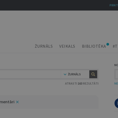
PIRKT
ŽURNĀLS
VEIKALS
BIBLIOTĒKA
#T
N
ŽURNĀLS
ATRASTI
163
REZULTĀTI
NE
omentāri