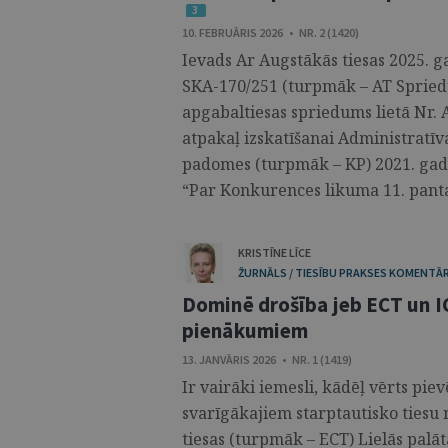
3
10. FEBRUĀRIS 2026 • NR. 2 (1420)
Ievads Ar Augstākās tiesas 2025. 
SKA-170/251 (turpmāk – AT Spriedu
apgabaltiesas spriedums lietā Nr. 
atpakaļ izskatīšanai Administratīv
padomes (turpmāk – KP) 2021. gada 
“Par Konkurences likuma 11. panta
KRISTĪNE LĪCE
ŽURNĀLS / TIESĪBU PRAKSES KOMENTĀR
Dominē drošība jeb ECT un IC
pienākumiem
13. JANVĀRIS 2026 • NR. 1 (1419)
Ir vairāki iemesli, kādēļ vērts pi
svarīgākajiem starptautisko tiesu
tiesas (turpmāk – ECT) Lielās palāt