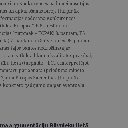
uvusi un Konkurences padomei nosūtījusi
anas un apkarošanas birojs (turpmāk –
informācijas nodošana Konkurences
bilda Eiropas Cilvēktiesību un
cijas (turpmāk – ECPAK) 8. pantam, ES
rta) 7. pantam un Satversmes 96. pantam.
šanās šajos pantos nodrošinātajās
jo tā neatbilda likuma kvalitātes prasībai,
sību tiesa (turpmāk – ECT), interpretējot
omentāru par Senāta spriedumā minēto
spējamu Eiropas Savienības (turpmāk –
 uz konkrēto gadījumu un par eventuālu
I
uma argumentāciju Būvnieku lietā