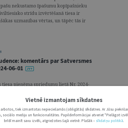
to pašu nekustamo īpašumu kopīpašnieku
viltiesisko strīdu izvērtēšanā tiesa ir
ašākas uzmanības vērtas, un tāpēc tās ir
I
rudence: komentārs par Satversmes
024-06-01
s tiesa pieņēma spriedumu lietā Nr. 2024-
anu aģitācijas likumā politiskajām
sātajā priekšvēlēšanu aģitācijā lietot
Vietnē izmantojam sīkdatnes
jas Republikas Satversmes 100. panta
i darbotos, tiek izmantotas nepieciešamās (obligātās) sīkdatnes. Ar Jūsu piekriša
ībām uz vārda brīvību. Spriedumam ir
kas, sociālo mediju un funkcionalitātes. Papildinformācijai atveriet "Pielāgot izvēl
 nepiekrītošās atsevišķās domas.2 Viens
brīdī mainīt savu izvēli, atgriežoties šajā vietnē. Plašāk –
sīkdatņu politikā
.