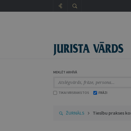
MEKLĒT ARHĪVĀ
TIKAI VIRSRAKSTOS
FRĀZI
ŽURNĀLS
Tiesību prakses k