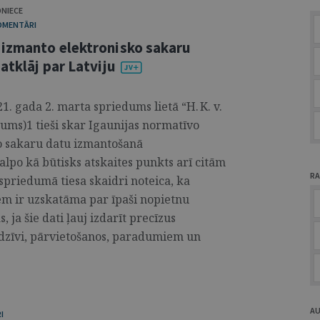
DNIECE
KOMENTĀRI
 izmanto elektronisko sakaru
atklāj par Latviju
1. gada 2. marta spriedums lietā “H. K. v.
ms)1 tieši skar Igaunijas normatīvo
o sakaru datu izmantošanā
alpo kā būtisks atskaites punkts arī citām
RA
 spriedumā tiesa skaidri noteica, ka
em ir uzskatāma par īpaši nopietnu
 ja šie dati ļauj izdarīt precīzus
dzīvi, pārvietošanos, paradumiem un
A
I