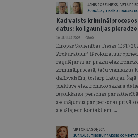
JĀNIS DOBELNIEKS
,
IVETA PRIE
ŽURNĀLS / TIESĪBU PRAKSES 
Kad valsts kriminālprocesos
datus: ko Igaunijas pieredze 
10. JŪLIJS 2026 • 08:00
Eiropas Savienības Tiesas (EST) 202
Prokuratuur” (Prokuratuur spriedu
regulējumu un praksi elektronisk
kriminālprocesā, taču vienlaikus k
dalībvalstīm, tostarp Latvijai. Šajā
piekļuve elektronisko sakaru dati
iejaukšanos personas pamattiesībās,
secinājumus par personas privāto 
sociālajiem kontaktiem. ...
VIKTORIJA SOŅECA
ŽURNĀLS / TIESĪBU PRAKSES KOMENTĀR