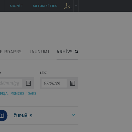
ABONĒT
AUTORIZĒTIES
EIRDARBS
JAUNUMI
ARHĪVS
O
LĪDZ
DĒĻA
/
MĒNESIS
/
GADS
ŽURNĀLS