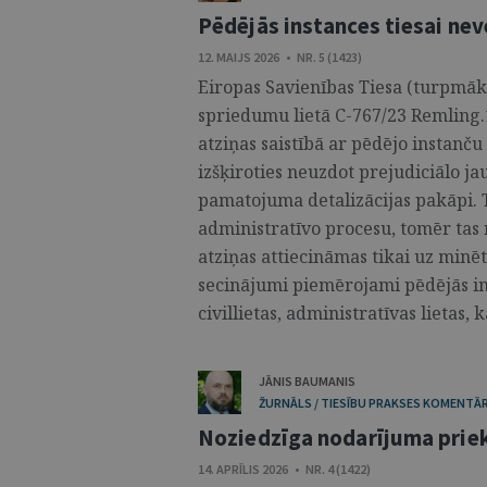
Pēdējās instances tiesai ne
12. MAIJS 2026 • NR. 5 (1423)
Eiropas Savienības Tiesa (turpmāk
spriedumu lietā C-767/23 Remling.
atziņas saistībā ar pēdējo instan
izšķiroties neuzdot prejudiciālo j
pamatojuma detalizācijas pakāpi. Tur
administratīvo procesu, tomēr ta
atziņas attiecināmas tikai uz minēt
secinājumi piemērojami pēdējās in
civillietas, administratīvas lietas, k
JĀNIS BAUMANIS
ŽURNĀLS / TIESĪBU PRAKSES KOMENTĀR
Noziedzīga nodarījuma prie
14. APRĪLIS 2026 • NR. 4 (1422)