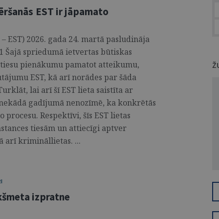
vēršanās EST ir jāpamato
 – EST) 2026. gada 24. martā pasludināja
1 Šajā spriedumā ietvertas būtiskas
ču tiesu pienākumu pamatot atteikumu,
Ž
autājumu EST, kā arī norādes par šāda
klāt, lai arī šī EST lieta saistīta ar
s nekādā gadījumā nenozīmē, ka konkrētās
o procesu. Respektīvi, šīs EST lietas
stances tiesām un attiecīgi aptver
ā arī krimināllietas. ...
I
kšmeta izpratne