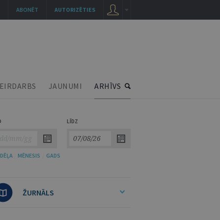
ABONĒT
AUTORIZĒTIES
EIRDARBS
JAUNUMI
ARHĪVS
O
LĪDZ
DĒĻA
/
MĒNESIS
/
GADS
ŽURNĀLS