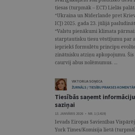
tiesas (turpmāk – ECT) Lielās palāt
“Ukraina un Nīderlande pret Kriev
ICJ) 2025. gada 23. jūlijā pasludin
“Valstu pienākumi klimata pārmaiņ
starptautisku tiesu vēstījumu par 
iepriekš formulētu principu evolūci
zinātnisku atziņu apkopojumu. Šis 
caurvij abus nolēmumus. ...
VIKTORIJA SOŅECA
ŽURNĀLS / TIESĪBU PRAKSES KOMENTĀR
Tiesībās saņemt informāciju
saziņai
13. JANVĀRIS 2026 • NR. 1 (1419)
Ievads Eiropas Savienības Vispārē
York Times/Komisija lietā (turpmāk 