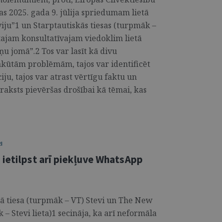
as 2025. gada 9. jūlija spriedumam lietā
iju”1 un Starptautiskās tiesas (turpmāk –
ātajam konsultatīvajam viedoklim lietā
u jomā”.2 Tos var lasīt kā divu
akūtām problēmām, tajos var identificēt
ju, tajos var atrast vērtīgu faktu un
raksts pievēršas drošībai kā tēmai, kas
I
 ietilpst arī piekļuve WhatsApp
jā tiesa (turpmāk – VT) Stevi un The New
– Stevi lieta)1 secināja, ka arī neformāla