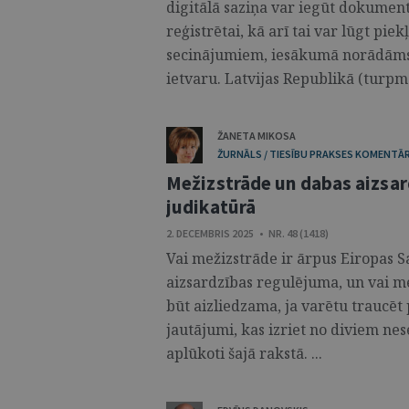
digitālā saziņa var iegūt dokumenta
reģistrētai, kā arī tai var lūgt pie
secinājumiem, iesākumā norādāms 
ietvaru. Latvijas Republikā (turpmā
ŽANETA MIKOSA
ŽURNĀLS / TIESĪBU PRAKSES KOMENTĀR
Mežizstrāde un dabas aizsar
judikatūrā
2. DECEMBRIS 2025 • NR. 48 (1418)
Vai mežizstrāde ir ārpus Eiropas 
aizsardzības regulējuma, un vai me
būt aizliedzama, ja varētu traucēt 
jautājumi, kas izriet no diviem ne
aplūkoti šajā rakstā. ...