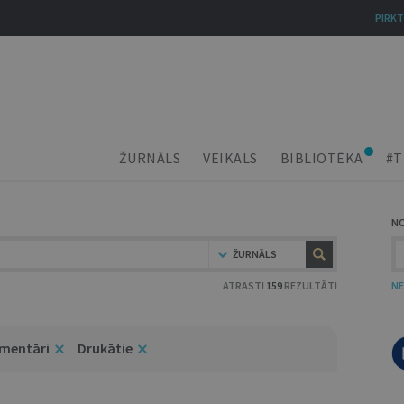
PIRKT
ŽURNĀLS
VEIKALS
BIBLIOTĒKA
#T
N
ŽURNĀLS
ATRASTI
159
REZULTĀTI
NE
omentāri
Drukātie