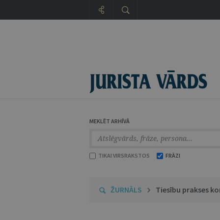
MEKLĒT ARHĪVĀ
TIKAI VIRSRAKSTOS
FRĀZI
ŽURNĀLS
Tiesību prakses k