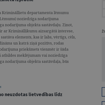
ta Krimināllietu departamenta lēmumu
– Lēmums) noziedzīga nodarījuma
īga nodarījuma objekta sastāvdaļu. Zinot,
ir ar Krimināllikumu aizsargātā interese,
Ž
sastāva elements, kas ir labs, vērtīgs, cēls,
dināms un katrā ziņā pozitīvs, rodas
nodarījuma priekšmets vienmēr ir šāda
ši atbildes meklējumam vai noziedzīga
ga nodarījuma objekta sastāvdaļa, būs
I
o neuzdotas lietvedības līdz