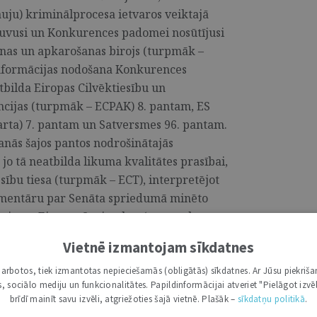
auju) kriminālprocesa ietvaros veiktajā
uvusi un Konkurences padomei nosūtījusi
anas un apkarošanas birojs (turpmāk –
informācijas nodošana Konkurences
bilda Eiropas Cilvēktiesību un
cijas (turpmāk – ECPAK) 8. pantam, ES
rta) 7. pantam un Satversmes 96. pantam.
šanās šajos pantos nodrošinātajās
jo tā neatbilda likuma kvalitātes prasībai,
sību tiesa (turpmāk – ECT), interpretējot
omentāru par Senāta spriedumā minēto
spējamu Eiropas Savienības (turpmāk –
 uz konkrēto gadījumu un par eventuālu
Vietnē izmantojam sīkdatnes
i darbotos, tiek izmantotas nepieciešamās (obligātās) sīkdatnes. Ar Jūsu piekriša
kas, sociālo mediju un funkcionalitātes. Papildinformācijai atveriet "Pielāgot izvēl
brīdī mainīt savu izvēli, atgriežoties šajā vietnē. Plašāk –
sīkdatņu politikā
.
I