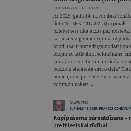
14. APRĪLIS 2026 • NR. 4 (1422)
Ar 2025. gada 14. novembra Senā
lietā Nr. SKK-431/2025 (turpmāk 
priekšmets tika atzīts par noziedz
ka noziedzīga nodarījuma objekts 
proti, tas ir noziedzīga nodarījuma 
lolojams, attīstāms, sekmējams, cil
jautājums: vai tiešām noziedzīga 
pozitīvā elementa sastāvdaļa? Tie
nodarījuma priekšmets ir noziedzī
veltīts šis raksts. ...
OLAVS CERS
ŽURNĀLS / TIESĪBU PRAKSES KOMENTĀR
Kopīpašuma pārvaldīšana – n
prettiesiskai rīcībai