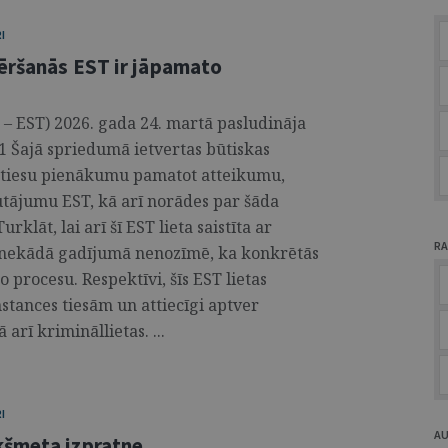
I
vēršanās EST ir jāpamato
 – EST) 2026. gada 24. martā pasludināja
1 Šajā spriedumā ietvertas būtiskas
ču tiesu pienākumu pamatot atteikumu,
autājumu EST, kā arī norādes par šāda
klāt, lai arī šī EST lieta saistīta ar
RA
s nekādā gadījumā nenozīmē, ka konkrētās
o procesu. Respektīvi, šīs EST lietas
stances tiesām un attiecīgi aptver
ā arī krimināllietas. ...
I
A
kšmeta izpratne