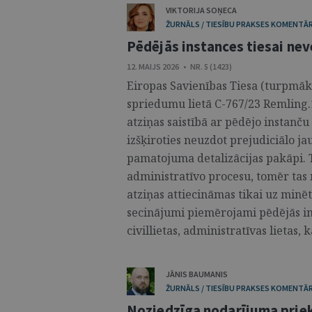
VIKTORIJA SOŅECA
ŽURNĀLS / TIESĪBU PRAKSES KOMENTĀR
Pēdējās instances tiesai ne
12. MAIJS 2026 • NR. 5 (1423)
Eiropas Savienības Tiesa (turpmāk
spriedumu lietā C-767/23 Remling.
atziņas saistībā ar pēdējo instan
izšķiroties neuzdot prejudiciālo j
pamatojuma detalizācijas pakāpi. Tur
administratīvo procesu, tomēr ta
atziņas attiecināmas tikai uz minēt
secinājumi piemērojami pēdējās in
civillietas, administratīvas lietas, k
JĀNIS BAUMANIS
ŽURNĀLS / TIESĪBU PRAKSES KOMENTĀR
Noziedzīga nodarījuma prie