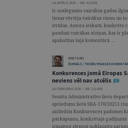
14. APRĪLIS 2026 • NR. 4 (1422)
Ir noslēgusies vairākus gadus ilgusi
tiesas vērtēja vairākus vienu un 
strīdus. Autora ieskatā, konkrēto ci
paudusi vairākas atziņas, kas ir pl
apskatītas šajā komentārā. ...
VINETA BEI
ŽURNĀLS / TIESĪBU PRAKSES KOMENTĀR
Konkurences jomā Eiropas S
neviens vēl nav atcēlis
6
10. FEBRUĀRIS 2026 • NR. 2 (1420)
Senāta Administratīvo lietu depar
spriedums lietā SKA-170/20251 (tu
aizliedzis Konkurences padomei k
pārkāpumu, konkrētajā gadījumā – 
izmantot slepeni noklausītu sarunu