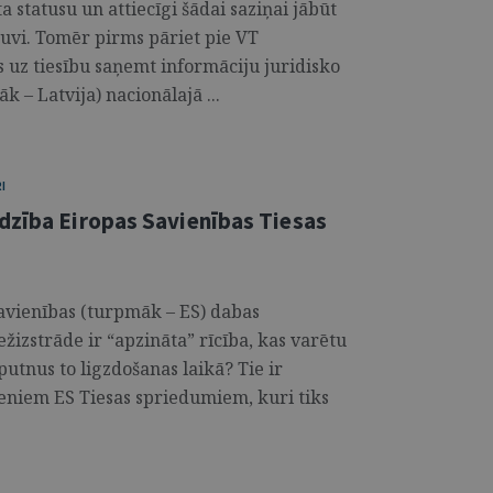
 statusu un attiecīgi šādai saziņai jābūt
kļuvi. Tomēr pirms pāriet pie VT
uz tiesību saņemt informāciju juridisko
k – Latvija) nacionālajā ...
I
dzība Eiropas Savienības Tiesas
Savienības (turpmāk – ES) dabas
žizstrāde ir “apzināta” rīcība, kas varētu
putnus to ligzdošanas laikā? Tie ir
seniem ES Tiesas spriedumiem, kuri tiks