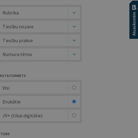
Rubrika
Tiesību nozare
Tiesību prakse
Numura tēma
KSTA FORMĀTS
Visi
Drukātie
JV+ (tikai digitālie)
UTORS