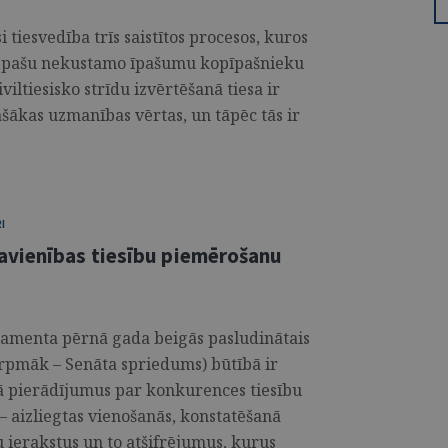
 tiesvedība trīs saistītos procesos, kuros
to pašu nekustamo īpašumu kopīpašnieku
viltiesisko strīdu izvērtēšanā tiesa ir
ašākas uzmanības vērtas, un tāpēc tās ir
I
avienības tiesību piemērošanu
tamenta pērnā gada beigās pasludinātais
rpmāk – Senāta spriedums) būtībā ir
ā pierādījumus par konkurences tiesību
aizliegtas vienošanās, konstatēšanā
 ierakstus un to atšifrējumus, kurus