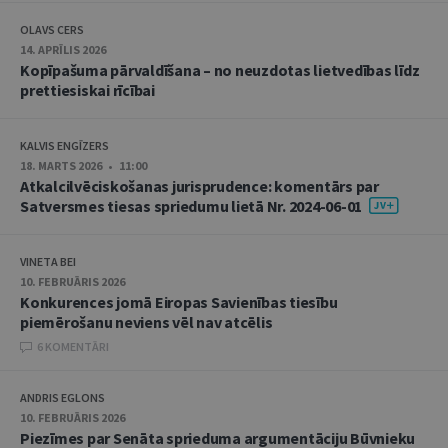
OLAVS CERS
14. APRĪLIS 2026
Kopīpašuma pārvaldīšana – no neuzdotas lietvedības līdz
prettiesiskai rīcībai
KALVIS ENGĪZERS
18. MARTS 2026 • 11:00
Atkalcilvēciskošanas jurisprudence: komentārs par
Satversmes tiesas spriedumu lietā Nr. 2024-06-01
VINETA BEI
10. FEBRUĀRIS 2026
Konkurences jomā Eiropas Savienības tiesību
piemērošanu neviens vēl nav atcēlis
6 KOMENTĀRI
ANDRIS EGLONS
10. FEBRUĀRIS 2026
Piezīmes par Senāta sprieduma argumentāciju Būvnieku