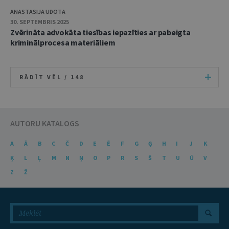
ANASTASIJA UDOTA
30. SEPTEMBRIS 2025
Zvērināta advokāta tiesības iepazīties ar pabeigta
kriminālprocesa materiāliem
RĀDĪT VĒL /
148
AUTORU KATALOGS
A
Ā
B
C
Č
D
E
Ē
F
G
Ģ
H
I
J
K
Ķ
L
Ļ
M
N
Ņ
O
P
R
S
Š
T
U
Ū
V
Z
Ž