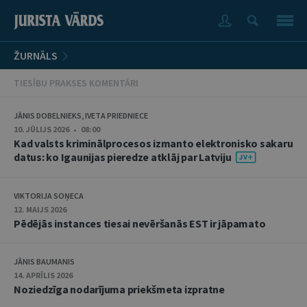
ŽURNĀLS
TIESĪBU PRAKSES KOMENTĀRI
JĀNIS DOBELNIEKS, IVETA PRIEDNIECE
10. JŪLIJS 2026 • 08:00
Kad valsts kriminālprocesos izmanto elektronisko sakaru
datus: ko Igaunijas pieredze atklāj par Latviju
VIKTORIJA SOŅECA
12. MAIJS 2026
Pēdējās instances tiesai nevēršanās EST ir jāpamato
JĀNIS BAUMANIS
14. APRĪLIS 2026
Noziedzīga nodarījuma priekšmeta izpratne