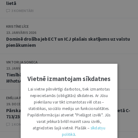
lietā
3 KOMENTĀRI
KRISTĪNE LĪCE
13. JANVĀRIS 2026
Dominē drošība jeb ECT un ICJ plašais skatījums uz valstu
pienākumiem
VIKTORIJA SOŅECA
13. JANVĀRIS 2026
Tiesībās saņemt informāciju ietilpst arī piekļuve
Vietnē izmantojam sīkdatnes
WhatsApp
saziņai
Lai vietne pilnvērtīgi darbotos, tiek izmantotas
nepieciešamās (obligātās) sīkdatnes. Ar Jūsu
EMĪLIJA PLAKSINS
piekrišanu var tikt izmantotas vēl citas –
19. DECEMBRIS 2025 • 08:00
statistikas, sociālo mediju un funkcionalitātes.
Pārskats par Eiropas Savienības Tiesas spriedumu lietā C-
Papildinformācijai atveriet "Pielāgot izvēli". Jūs
713/23
varat jebkurā brīdī mainīt savu izvēli,
1 KOMENTĀRI
atgriežoties šajā vietnē. Plašāk –
sīkdatņu
politikā
.