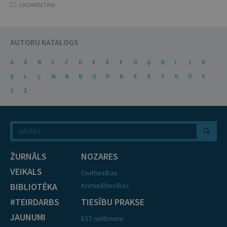
2 KOMENTĀRI
AUTORU KATALOGS
A
Ā
B
C
Č
D
E
Ē
F
G
Ģ
H
I
J
K
Ķ
L
Ļ
M
N
Ņ
O
P
R
S
Š
T
U
Ū
V
Z
Ž
ŽURNĀLS
NOZARES
VEIKALS
Civiltiesības
BIBLIOTĒKA
Krimināltiesības
#TEIRDARBS
TIESĪBU PRAKSE
JAUNUMI
EST nolēmumi