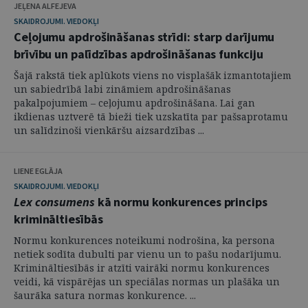
JEĻENA ALFEJEVA
SKAIDROJUMI. VIEDOKĻI
Ceļojumu apdrošināšanas strīdi: starp darījumu
brīvību un palīdzības apdrošināšanas funkciju
Šajā rakstā tiek aplūkots viens no visplašāk izmantotajiem
un sabiedrībā labi zināmiem apdrošināšanas
pakalpojumiem – ceļojumu apdrošināšana. Lai gan
ikdienas uztverē tā bieži tiek uzskatīta par pašsaprotamu
un salīdzinoši vienkāršu aizsardzības ...
LIENE EGLĀJA
SKAIDROJUMI. VIEDOKĻI
Lex consumens
kā normu konkurences princips
krimināltiesībās
Normu konkurences noteikumi nodrošina, ka persona
netiek sodīta dubulti par vienu un to pašu nodarījumu.
Krimināltiesībās ir atzīti vairāki normu konkurences
veidi, kā vispārējas un speciālas normas un plašāka un
šaurāka satura normas konkurence. ...