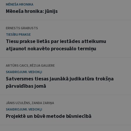
MĒNEŠA HRONIKA
Mēneša hronika: jūnijs
ERNESTS GRABUSTS
TIESĪBU PRAKSE
Tiesu prakse lietās par iestādes atteikumu
atjaunot nokavēto procesuālo termiņu
ARTŪRS CAICS, RĒZIJA GAUJERE
SKAIDROJUMI. VIEDOKĻI
Satversmes tiesas jaunākā judikatūra trokšņa
pārvaldības jomā
JĀNIS UZULĒNS, ZANDA ZARIŅA
SKAIDROJUMI. VIEDOKĻI
Projektē un būvē metode būvniecībā