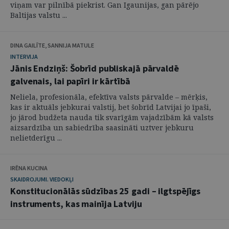
viņam var pilnībā piekrist. Gan Igaunijas, gan pārējo
Baltijas valstu ...
DINA GAILĪTE, SANNIJA MATULE
INTERVIJA
Jānis Endziņš: Šobrīd publiskajā pārvaldē
galvenais, lai papīri ir kārtībā
Neliela, profesionāla, efektīva valsts pārvalde – mērķis,
kas ir aktuāls jebkurai valstij, bet šobrīd Latvijai jo īpaši,
jo jārod budžeta nauda tik svarīgām vajadzībām kā valsts
aizsardzība un sabiedrība saasināti uztver jebkuru
nelietderīgu ...
IRĒNA KUCINA
SKAIDROJUMI. VIEDOKĻI
Konstitucionālās sūdzības 25 gadi – ilgtspējīgs
instruments, kas mainīja Latviju