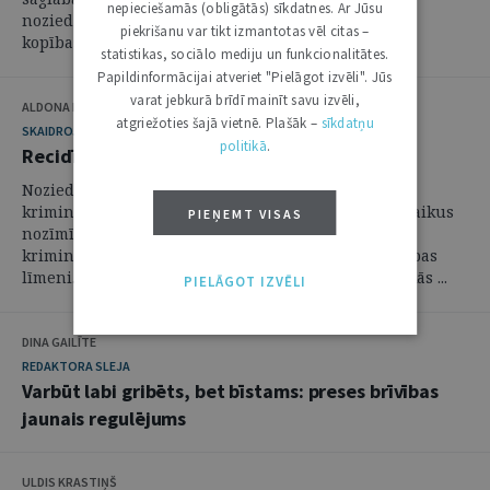
nepieciešamās (obligātās) sīkdatnes. Ar Jūsu
noziedzīga nodarījuma un noziedzīgu nodarījumu
piekrišanu var tikt izmantotas vēl citas –
kopības izpratnes un savstarpējās norobežošanas ...
statistikas, sociālo mediju un funkcionalitātes.
Papildinformācijai atveriet "Pielāgot izvēli". Jūs
varat jebkurā brīdī mainīt savu izvēli,
ALDONA KIPĀNE, EVIJA VĪNKALNA
atgriežoties šajā vietnē. Plašāk –
sīkdatņu
SKAIDROJUMI. VIEDOKĻI
politikā
.
Recidīvs krimināltiesisko zinātņu skatījumā
Noziedzīgu nodarījumu recidīvs ir viena no
krimināltiesisko zinātņu komplicētākajām un vienlaikus
PIEŅEMT VISAS
nozīmīgākajām tēmām, jo tieši ietekmē gan
kriminālpolitikas veidošanu, gan sabiedrības drošības
līmeni. Recidīva problemātika atklāj krimināltiesiskās ...
PIELĀGOT IZVĒLI
DINA GAILĪTE
REDAKTORA SLEJA
Varbūt labi gribēts, bet bīstams: preses brīvības
jaunais regulējums
ULDIS KRASTIŅŠ