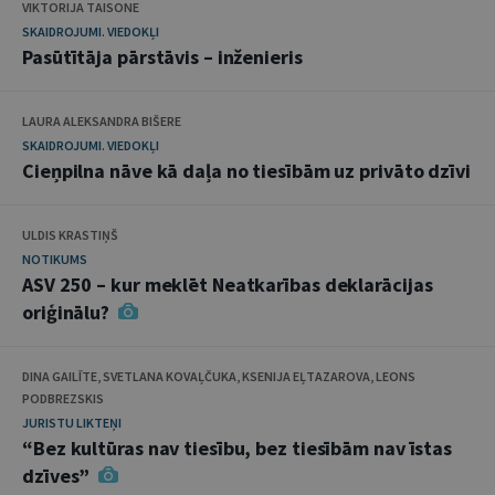
VIKTORIJA TAISONE
SKAIDROJUMI. VIEDOKĻI
Pasūtītāja pārstāvis – inženieris
LAURA ALEKSANDRA BIŠERE
SKAIDROJUMI. VIEDOKĻI
Cieņpilna nāve kā daļa no tiesībām uz privāto dzīvi
ULDIS KRASTIŅŠ
NOTIKUMS
ASV 250 – kur meklēt Neatkarības deklarācijas
oriģinālu?
DINA GAILĪTE, SVETLANA KOVAĻČUKA, KSENIJA EĻTAZAROVA, LEONS
PODBREZSKIS
JURISTU LIKTEŅI
“Bez kultūras nav tiesību, bez tiesībām nav īstas
dzīves”