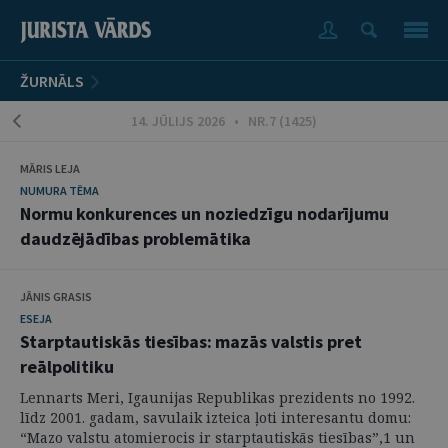
ŽURNĀLS
14. JŪLIJS 2026 • NR.7 (1425)
MĀRIS LEJA
NUMURA TĒMA
Normu konkurences un noziedzīgu nodarījumu
daudzējādības problemātika
JĀNIS GRASIS
ESEJA
Starptautiskās tiesības: mazās valstis pret
reālpolitiku
Lennarts Meri, Igaunijas Republikas prezidents no 1992.
līdz 2001. gadam, savulaik izteica ļoti interesantu domu:
“Mazo valstu atomierocis ir starptautiskās tiesības”,1 un