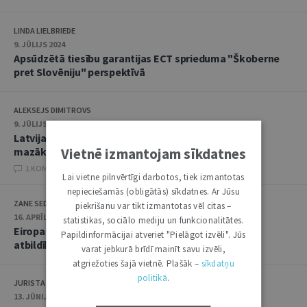
LINDA LIELBRIEDE
9. JŪLIJS 2024
Apsūdzētā tiesību garantijas ECT sprieduma "Škoberne
pret Slovēniju" perspektīvā
ALEKSEJS DIMITROVS
9. JŪLIJS 2024
Latvija un Minoritāšu konvencija: cik tiesiska ir
mazākumtautību tiesību ierobežošana
Vietnē izmantojam sīkdatnes
1 KOMENTĀRI
Lai vietne pilnvērtīgi darbotos, tiek izmantotas
nepieciešamās (obligātās) sīkdatnes. Ar Jūsu
ZANE SEDLOVA
piekrišanu var tikt izmantotas vēl citas –
16. APRĪLIS 2024
statistikas, sociālo mediju un funkcionalitātes.
Eiropas Cilvēktiesību tiesas prakse, vērtējot valsts
Papildinformācijai atveriet "Pielāgot izvēli". Jūs
atbildību par prejudiciālā jautājuma neuzdošanu
varat jebkurā brīdī mainīt savu izvēli,
atgriežoties šajā vietnē. Plašāk –
sīkdatņu
politikā
.
JURISTA VĀRDS
13. JŪNIJS 2023