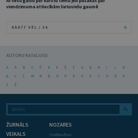
Ar vēsu galvu par karstu tēmu jeb pasakas par
viendzimuma attiecībām lietuviešu gaumē
RĀDĪT VĒL /
54
AUTORU KATALOGS
A
Ā
B
C
Č
D
E
Ē
F
G
Ģ
H
I
J
K
Ķ
L
Ļ
M
N
Ņ
O
P
R
S
Š
T
U
Ū
V
Z
Ž
ŽURNĀLS
NOZARES
VEIKALS
Civiltiesības