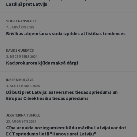
Lazdiņš pret Latviju
SOLVITA ANSKAITE
7. JANVĀRIS 2025
Brīvības atņemšanas soda izpildes attīstības tendences
DĀVIDS GUREVIČS
3. DECEMBRIS 2024
Kad prokurora kļūda maksā dārgi
INESE NIKUĻCEVA
3. SEPTEMBRIS 2024
Džibuti pret Latviju: Satversmes tiesas spriedums un
Eiropas Cilvēktiesību tiesas spriedums
JEKATERINA TUMULE
13. AUGUSTS 2024
Cīņa ar naida noziegumiem: kādu mācību Latvijai var dot
ECT spriedums lietā "Hanovs pret Latviju"