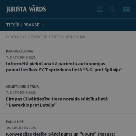
TIESĪBU PRAKSE
EIROPAS CILVĒKTIESĪBU TIESAS NOLĒMUMI
KARINA PALKOVA
7. OKTOBRIS 2025
Informētā piekrišana kā pacienta autonomijas
pamattiesības: ECT spriedums lietā “S.O. pret Spāniju”
ĀRLIETU MINISTRIJA
7. OKTOBRIS 2025
Eiropas Cilvēktiesību tiesa noraida sūdzību lietā
“Lavreckis pret Latviju”
PAULA LIPE
19. AUGUSTS 2025
Konvencijas tiesību pārkāpums un "upura" statuss: