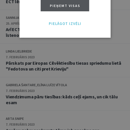
ECT lēmums lietā "Šteina pret Latviju"
PIEŅEMT VISAS
SANNIJA MATULE
25. APRĪLIS 2023
PIELĀGOT IZVĒLI
Arī ECT apstiprina problēmas saskarsmes tiesību
īstenošanā Latvijā
LINDA LIELBRIEDE
7. FEBRUĀRIS 2023
Pārskats par Eiropas Cilvēktiesību tiesas spriedumu lietā
"Fedotova un citi pret Krieviju"
GABRIELA ŠANTARE, ELĪNA LUĪZE VĪTOLA
7. FEBRUĀRIS 2023
Viendzimuma pāru tiesības: kāds ceļš ejams, un cik tālu
esam
ARTA SNIPE
7. FEBRUĀRIS 2023