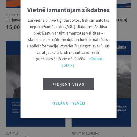
Vietnē izmantojam sīkdatnes
ŽURNĀLI
ŽURNĀLI
13. janvāris 2026 / Nr.1 (1419)
2. decembris 2025 / Nr. 48 (1418)
Lai vietne pilnvērtīgi darbotos, tiek izmantotas
15,00
€
15,00
€
nepieciešamās (obligātās) sīkdatnes. Ar Jūsu
piekrišanu var tikt izmantotas vēl citas –
statistikas, sociālo mediju un funkcionalitātes.
Papildinformācijai atveriet "Pielāgot izvēli". Jūs
varat jebkurā brīdī mainīt savu izvēli,
atgriežoties šajā vietnē. Plašāk –
sīkdatņu
politikā
.
PIEŅEMT VISAS
PIELĀGOT IZVĒLI
ŽURNĀLI
TEMATISKIE
,
ŽURNĀLI