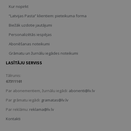
Kur nopirkt
“Latvijas Pasta” klientiem: pieteikuma forma
Biežāk uzdotie jautājumi
Personalizētās iespējas
Abonēšanas noteikumi
Grāmatu un žurnālu iegādes noteikumi
LASĪTĀJU SERVISS
Tālrunis:
67311161
Par abonementiem, žurnālu iegādi:
abonenti@lv.lv
Par grāmatu iegādi:
gramatas@lv.lv
Par reklāmu:
reklama@lv.lv
Kontakti