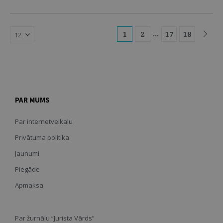
…
1
2
17
18
PAR MUMS
Par internetveikalu
Privātuma politika
Jaunumi
Piegāde
Apmaksa
Par žurnālu “Jurista Vārds”