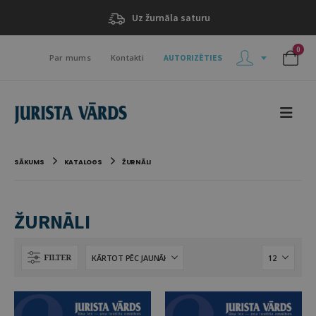
Uz žurnāla saturu
0
Par mums
Kontakti
AUTORIZĒTIES
SĀKUMS
KATALOGS
ŽURNĀLI
ŽURNĀLI
FILTER