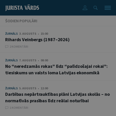
ŠODIEN POPULĀRI
ŽURNĀLS
3. AUGUSTS • 15:00
Rihards Veinbergs (1987–2026)
2 KOMENTĀRI
ŽURNĀLS
7. AUGUSTS • 08:00
No “neredzamās rokas” līdz “palīdzošajai rokai”:
tiesiskums un valsts loma Latvijas ekonomikā
ŽURNĀLS
5. AUGUSTS • 12:00
Darbības nepārtrauktības plāni Latvijas skolās – no
normatīvās prasības līdz reālai noturībai
1 KOMENTĀRI