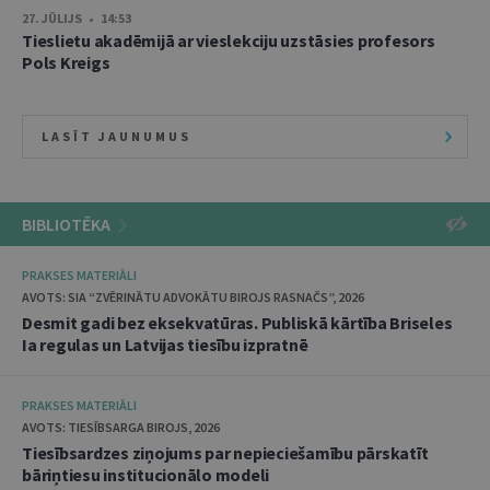
27. JŪLIJS • 14:53
Tieslietu akadēmijā ar vieslekciju uzstāsies profesors
Pols Kreigs
LASĪT JAUNUMUS
BIBLIOTĒKA
PRAKSES MATERIĀLI
AVOTS: SIA “ZVĒRINĀTU ADVOKĀTU BIROJS RASNAČS”, 2026
Desmit gadi bez eksekvatūras. Publiskā kārtība Briseles
Ia regulas un Latvijas tiesību izpratnē
PRAKSES MATERIĀLI
AVOTS: TIESĪBSARGA BIROJS, 2026
Tiesībsardzes ziņojums par nepieciešamību pārskatīt
bāriņtiesu institucionālo modeli