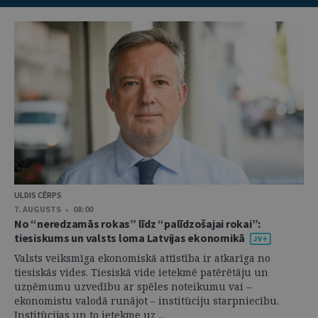
ULDIS CĒRPS
7. AUGUSTS • 08:00
No “neredzamās rokas” līdz “palīdzošajai rokai”:
tiesiskums un valsts loma Latvijas ekonomikā
Valsts veiksmīga ekonomiskā attīstība ir atkarīga no
tiesiskās vides. Tiesiskā vide ietekmē patērētāju un
uzņēmumu uzvedību ar spēles noteikumu vai –
ekonomistu valodā runājot – institūciju starpniecību.
Institūcijas un to ietekme uz ...