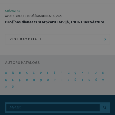
GRĀMATAS
AVOTS: VALSTS DROŠĪBAS DIENESTS, 2020
Drošības dienests starpkaru Latvijā, 1918–1940: vēsture
VISI MATERIĀLI
AUTORU KATALOGS
A
Ā
B
C
Č
D
E
Ē
F
G
Ģ
H
I
J
K
Ķ
L
Ļ
M
N
Ņ
O
P
R
S
Š
T
U
Ū
V
Z
Ž