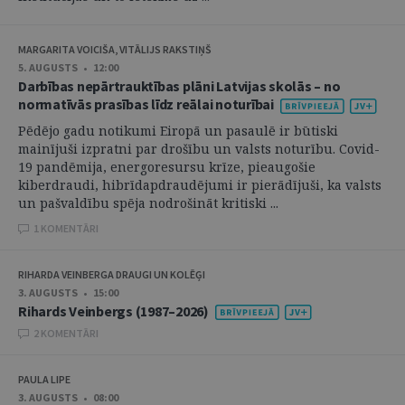
MARGARITA VOICIŠA, VITĀLIJS RAKSTIŅŠ
5. AUGUSTS • 12:00
Darbības nepārtrauktības plāni Latvijas skolās – no
normatīvās prasības līdz reālai noturībai
Pēdējo gadu notikumi Eiropā un pasaulē ir būtiski
mainījuši izpratni par drošību un valsts noturību. Covid-
19 pandēmija, energoresursu krīze, pieaugošie
kiberdraudi, hibrīdapdraudējumi ir pierādījuši, ka valsts
un pašvaldību spēja nodrošināt kritiski ...
1 KOMENTĀRI
RIHARDA VEINBERGA DRAUGI UN KOLĒĢI
3. AUGUSTS • 15:00
Rihards Veinbergs (1987–2026)
2 KOMENTĀRI
PAULA LIPE
3. AUGUSTS • 08:00