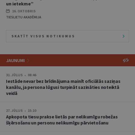
un ietekme”
16. OKTOBRIS
TIESLIETU AKADĒMIJA
SKATĪT VISUS NOTIKUMUS
JAUNUMI
31. JŪLIJS • 08:46
Iestāde nevar bez brīdinājuma mainīt oficiālās saziņas
kanālu, ja persona lūgusi turpināt sazināties noteiktā
veidā
27. JŪLIJS • 15:10
Apkopota tiesu prakse lietās par nelikumīgu robežas
šķērsošanu un personu nelikumīgu pārvietošanu