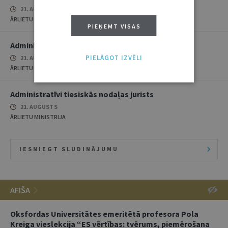
21. AUGUSTS
ĀRLIETU MINISTRIJA
PIEŅEMT VISAS
Administratīvi tiesiskās nodaļas jurists
PIELĀGOT IZVĒLI
21. AUGUSTS
ĀRLIETU MINISTRIJA
Administratīvi tiesiskās nodaļas jurists
21. AUGUSTS
ĀRLIETU MINISTRIJA
IESNIEGT SLUDINĀJUMU
AFIŠA
Oksfordas Universitātes emeritētā profesora Pola
Kreiga vieslekcija “ES vērtības: tvērums, piemērošana