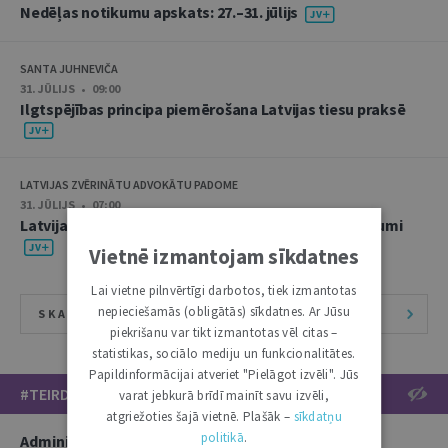
Nedēļas notikumu apskats: 27.–31. jūlijs
SANTA JUHNEVIČA
31. JŪLIJS • 09:00
Ilgtspējības principa piemērošana Latvijas tiesu praksē
LATVIJAS ZVĒRINĀTU ADVOKĀTU PADOME
31. JŪLIJS • 07:00
Latvijas Zvērinātu advokātu padomes aktuālie lēmumi
Vietnē izmantojam sīkdatnes
Lai vietne pilnvērtīgi darbotos, tiek izmantotas
nepieciešamās (obligātās) sīkdatnes. Ar Jūsu
SKATĪT VISU ŽURNĀLU
piekrišanu var tikt izmantotas vēl citas –
statistikas, sociālo mediju un funkcionalitātes.
Papildinformācijai atveriet "Pielāgot izvēli". Jūs
#TEIRDARBS
varat jebkurā brīdī mainīt savu izvēli,
atgriežoties šajā vietnē. Plašāk –
sīkdatņu
politikā
.
Administratīvi tiesiskās nodaļas vecāko juristu