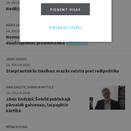
20. JŪLIJS 2026 • 16:05
Nedēļas notikumu apskats: 13.–17. jūlijs
PIEŅEMT VISAS
MĀRIS LEJA
PIELĀGOT IZVĒLI
14. JŪLIJS 2026
Normu konkurences un noziedzīgu nodarījumu
daudzējādības problemātika
JĀNIS GRASIS
14. JŪLIJS 2026
Starptautiskās tiesības: mazās valstis pret reālpolitiku
DINA GAILĪTE, SANNIJA MATULE
14. JŪLIJS 2026
Jānis Endziņš: Šobrīd publiskajā
pārvaldē galvenais, lai papīri ir
kārtībā
IRĒNA KUCINA