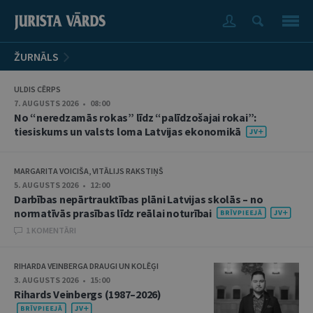
ŽURNĀLS
ULDIS CĒRPS
7. AUGUSTS 2026 • 08:00
No “neredzamās rokas” līdz “palīdzošajai rokai”:
tiesiskums un valsts loma Latvijas ekonomikā
MARGARITA VOICIŠA, VITĀLIJS RAKSTIŅŠ
5. AUGUSTS 2026 • 12:00
Darbības nepārtrauktības plāni Latvijas skolās – no
normatīvās prasības līdz reālai noturībai
1 KOMENTĀRI
RIHARDA VEINBERGA DRAUGI UN KOLĒĢI
3. AUGUSTS 2026 • 15:00
Rihards Veinbergs (1987–2026)