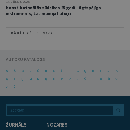
14. JŪLIJS 2026
Konstitucionālās sūdzības 25 gadi – ilgtspējīgs
instruments, kas mainīja Latviju
RĀDĪT VĒL /
19277
AUTORU KATALOGS
A
Ā
B
C
Č
D
E
Ē
F
G
Ģ
H
I
J
K
Ķ
L
Ļ
M
N
Ņ
O
P
R
S
Š
T
U
Ū
V
Z
Ž
ŽURNĀLS
NOZARES