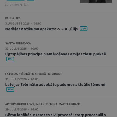
2 KOMENTĀRI
PAULA LIPE
3. AUGUSTS 2026 • 08:00
Nedēļas notikumu apskats: 27.–31. jūlijs
SANTA JUHNEVIČA
31. JŪLIJS 2026 • 09:00
Ilgtspējības principa piemērošana Latvijas tiesu praksē
LATVIJAS ZVĒRINĀTU ADVOKĀTU PADOME
31. JŪLIJS 2026 • 07:00
Latvijas Zvērinātu advokātu padomes aktuālie lēmumi
ARTŪRS KURBATOVS, INGA KUDEIKINA, MARTA URBĀNE
29. JŪLIJS 2026 • 08:00
Bērna labākās intereses civilprocesā: starp procesuālo