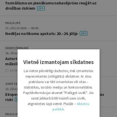
formālismu un pienākumu nekavējoties reaģēt uz
drošības riskiem
PAULA LIPE
27. JŪLIJS 2026 • 08:00
Nedēļas notikumu apskats: 20.–24. jūlijs
DĀVIDS ĒBERLIŅŠ
26. JŪLIJS 2026 • 08:00
Autortiesību subjekta un objekta juridiskie aspekti
Vietnē izmantojam sīkdatnes
mākslīgā intelekta kontekstā
2 KOMENTĀRI
Lai vietne pilnvērtīgi darbotos, tiek izmantotas
nepieciešamās (obligātās) sīkdatnes. Ar Jūsu
piekrišanu var tikt izmantotas vēl citas –
JURISTA VĀRDS
statistikas, sociālo mediju un funkcionalitātes.
22. JŪLIJS 2026 • 14:00
Papildinformācijai atveriet "Pielāgot izvēli". Jūs
Ekspertu saruna jūlijā: krimināltiesības un būvniecības
varat jebkurā brīdī mainīt savu izvēli,
riski
atgriežoties šajā vietnē. Plašāk –
sīkdatņu
politikā
.
PAULA LIPE