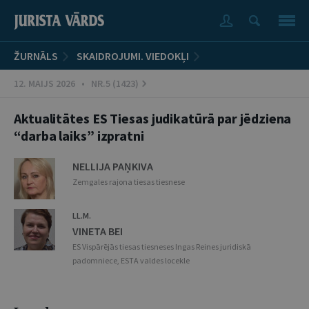
ŽURNĀLS
SKAIDROJUMI. VIEDOKĻI
12. MAIJS 2026 • NR.5 (1423)
Aktualitātes ES Tiesas judikatūrā par jēdziena
“darba laiks” izpratni
NELLIJA PAŅKIVA
Zemgales rajona tiesas tiesnese
LL.M.
VINETA BEI
ES Vispārējās tiesas tiesneses Ingas Reines juridiskā
padomniece, ESTA valdes locekle