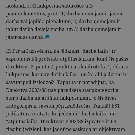
noskaidrot šī laikposma saturošos trīs
pamatelementus, proti: 1) darba ņēmējam ir jāveic
darbs vai jāpilda pienākumi, 2) darba ņēmējam ir
jābūt darba devēja rīcībā, un 3) darba ņēmējam ir
jāatrodas darbā.
1
EST ir arī uzsvērusi, ka jēdziens “darba laiks” ir
saprotams kā pretstats atpūtas laikam, kurš šīs pašas
direktīvas 2. panta 2. punktā ir skaidrots kā “jebkurš
laikposms, kas nav darba laiks”, un ka abi jēdzieni ir
savstarpēji izslēdzoši. Tāpat tā ir norādījusi, ka
Direktīvā 2003/88 nav paredzēta starpkategorija
starp darba un atpūtas laikposmiem, jo šīs divas
kategorijas ir savstarpēji izslēdzošas. Turklāt EST
judikatūrā ir atzīts, ka jēdzieni “darba laiks” un
“atpūtas laiks” Direktīvas 2003/88 izpratnē ir ES
tiesību jēdzieni, kas jādefinē saskaņā ar objektīvām