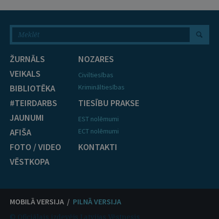
ŽURNĀLS
NOZARES
VEIKALS
Civiltiesības
BIBLIOTĒKA
Krimināltiesības
#TEIRDARBS
TIESĪBU PRAKSE
JAUNUMI
EST nolēmumi
AFIŠA
ECT nolēmumi
FOTO / VIDEO
KONTAKTI
VĒSTKOPA
MOBILĀ VERSIJA /
PILNĀ VERSIJA
© Oficiālais izdevējs Latvijas Vēstnesis