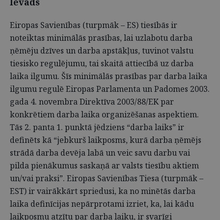
Ievads
Eiropas Savienības (turpmāk – ES) tiesībās ir
noteiktas minimālās prasības, lai uzlabotu darba
ņēmēju dzīves un darba apstākļus, tuvinot valstu
tiesisko regulējumu, tai skaitā attiecībā uz darba
laika ilgumu. Šīs minimālās prasības par darba laika
ilgumu regulē Eiropas Parlamenta un Padomes 2003.
gada 4. novembra Direktīva 2003/88/EK par
konkrētiem darba laika organizēšanas aspektiem.
Tās 2. panta 1. punktā jēdziens “darba laiks” ir
definēts kā “jebkurš laikposms, kurā darba ņēmējs
strādā darba devēja labā un veic savu darbu vai
pilda pienākumus saskaņā ar valsts tiesību aktiem
un/vai praksi”. Eiropas Savienības Tiesa (turpmāk –
EST) ir vairākkārt spriedusi, ka no minētās darba
laika definīcijas nepārprotami izriet, ka, lai kādu
laikposmu atzītu par darba laiku, ir svarīgi