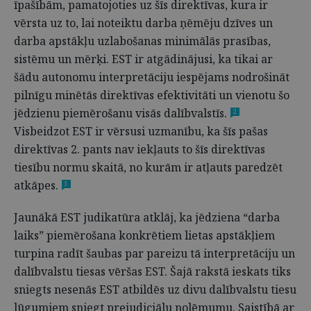
īpašībām, pamatojoties uz šīs direktīvas, kura ir
vērsta uz to, lai noteiktu darba ņēmēju dzīves un
darba apstākļu uzlabošanas minimālās prasības,
sistēmu un mērķi. EST ir atgādinājusi, ka tikai ar
šādu autonomu interpretāciju iespējams nodrošināt
pilnīgu minētās direktīvas efektivitāti un vienotu šo
jēdzienu piemērošanu visās dalībvalstīs.
2
Visbeidzot EST ir vērsusi uzmanību, ka šīs pašas
direktīvas 2. pants nav iekļauts to šīs direktīvas
tiesību normu skaitā, no kurām ir atļauts paredzēt
atkāpes.
3
Jaunākā EST judikatūra atklāj, ka jēdziena “darba
laiks” piemērošana konkrētiem lietas apstākļiem
turpina radīt šaubas par pareizu tā interpretāciju un
dalībvalstu tiesas vēršas EST. Šajā rakstā ieskats tiks
sniegts nesenās EST atbildēs uz divu dalībvalstu tiesu
lūgumiem sniegt prejudiciālu nolēmumu. Saistībā ar