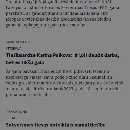
Turpinot pagājušajā gadā aizsākto ideju iepazīstināt
Latvijas juristus ar Eiropas Savienības Tiesas (EST) gada
pārskatu, ar gandarījumu nododam lasītājiem otro
Eiropas Savienības tiesību asociācijas (ESTA) biedru
gatavoto apkopojumu par interesantām ...
SANNIJA MATULE
INTERVIJA
Tiesībsardze Karina Palkova: ir ļoti daudz darba,
bet es tikšu galā
Šā gada pavasarī, noslēdzot trešo pilnvaru termiņu
tiesībsarga amatā, savu pēdējo ziņojumu Saeimai un
Valsts prezidentam būtu sniedzis Juris Jansons. Taču viņš
amatu atstāja ātrāk, un kopš 2025. gada 18. septembra šie
pienākumi ir uzticēti ...
IRĒNA KUCINA
ESEJA
Satversmes tiesas noteiktais pamattiesību