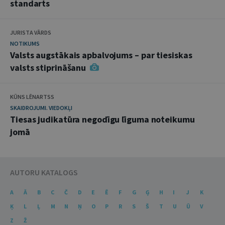
standarts
JURISTA VĀRDS
NOTIKUMS
Valsts augstākais apbalvojums – par tiesiskas
valsts stiprināšanu
KŪNS LĒNARTSS
SKAIDROJUMI. VIEDOKĻI
Tiesas judikatūra negodīgu līguma noteikumu
jomā
AUTORU KATALOGS
A
Ā
B
C
Č
D
E
Ē
F
G
Ģ
H
I
J
K
Ķ
L
Ļ
M
N
Ņ
O
P
R
S
Š
T
U
Ū
V
Z
Ž