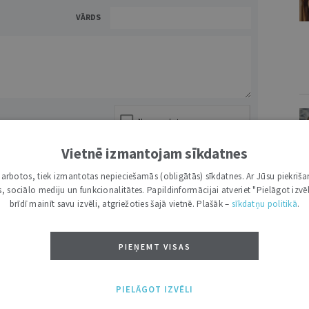
VĀRDS
Vietnē izmantojam sīkdatnes
NĀKT:
PIEVIENOT
i darbotos, tiek izmantotas nepieciešamās (obligātās) sīkdatnes. Ar Jūsu piekriša
kas, sociālo mediju un funkcionalitātes. Papildinformācijai atveriet "Pielāgot izvēl
brīdī mainīt savu izvēli, atgriežoties šajā vietnē. Plašāk –
sīkdatņu politikā
.
TI /
VISI
PIEŅEMT VISAS
PIELĀGOT IZVĒLI
V
VIKTORIJA SOŅECA