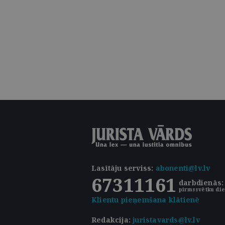
Lasītāju serviss
:
abonenti@lv.lv
67311161
darbdienās: 
pirmssvētku die
Klientu pieņemšana klātienē
Redakcija:
juristavards@lv.lv