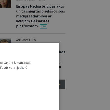
Eiropas Mediju brīvības akts
un tā sniegtās priekšrocības
mediju sadarbībai ar
lielajām tiešsaistes
platformām
ANDRIS VĪTOLS
12. MAIJS 2026 • NR. 5 (1423)
Starptautiskās aizsardzības
pieteikuma iesniedzēja
tiesības apstrīdēt lēmumu
nu var tikt izmantotas
par trešās valsts drošumu
i". Jūs varat jebkurā
EIROPAS SAVIENĪBAS TIESĪBAS
ĒL ŠAJĀ TIESĪBU PRAKSĒ