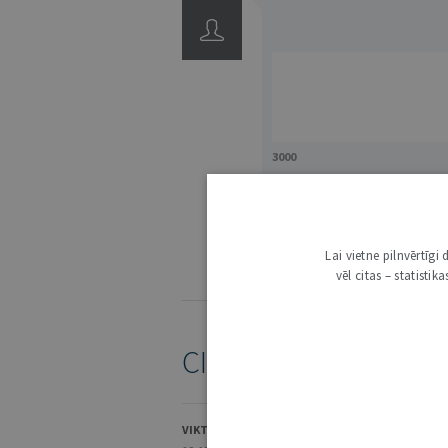
3000
IE
Lai vietne pilnvērtīg
vēl citas – statisti
KOMENTĒŠANAS NOTEIKUMI
CITI ŠĪ AUTORA RAKS
VIKTORIJA SOŅECA