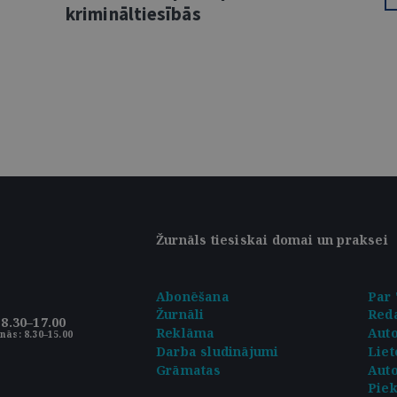
krimināltiesībās
Žurnāls tiesiskai domai un praksei
Abonēšana
Par 
Žurnāli
Reda
8.30–17.00
Reklāma
Aut
nās: 8.30–15.00
Darba sludinājumi
Liet
Grāmatas
Auto
Pie