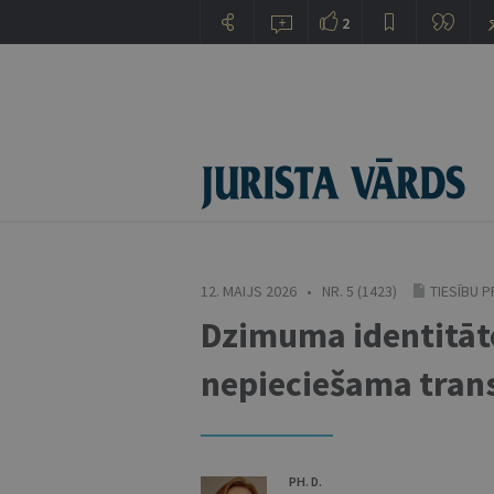
2
12. MAIJS 2026 • NR. 5 (1423)
TIESĪBU 
Dzimuma identitāt
nepieciešama trans
PH. D.