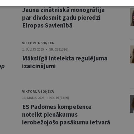
10. FEBRUĀRIS 2026 • NR. 2 (1420)
Jauna zinātniskā monogrāfija
par divdesmit gadu pieredzi
Eiropas Savienībā
VIKTORIJA SOŅECA
1. JŪLIJS 2025 • NR. 26 (1396)
u
Mākslīgā intelekta regulējuma
pp
izaicinājumi
VIKTORIJA SOŅECA
13. MAIJS 2025 • NR. 19 (1389)
ES Padomes kompetence
noteikt pienākumus
ierobežojošo pasākumu ietvarā