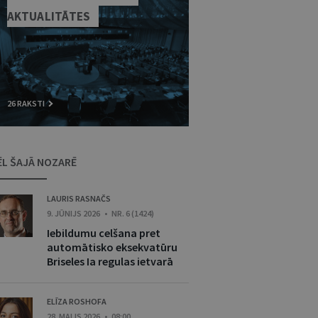
AKTUALITĀTES
26 RAKSTI
ĒL ŠAJĀ NOZARĒ
LAURIS RASNAČS
9. JŪNIJS 2026 • NR. 6 (1424)
Iebildumu celšana pret
automātisko eksekvatūru
Briseles Ia regulas ietvarā
ELĪZA ROSHOFA
28. MAIJS 2026 • 08:00