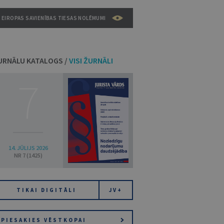
EIROPAS SAVIENĪBAS TIESAS NOLĒMUMI
URNĀLU KATALOGS /
VISI ŽURNĀLI
7
14. JŪLIJS 2026
NR 7 (1425)
TIKAI DIGITĀLI
JV+
PIESAKIES VĒSTKOPAI