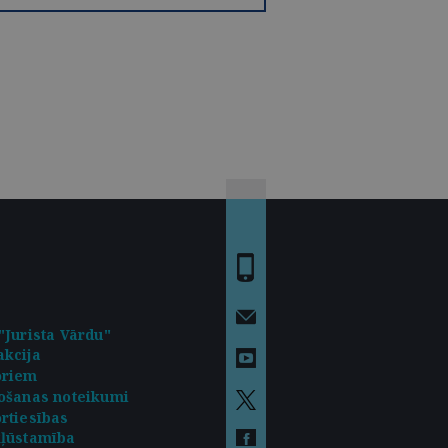
"Jurista Vārdu"
kcija
oriem
ošanas noteikumi
rtiesības
kļūstamība