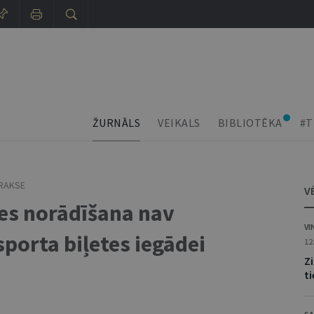
ŽURNĀLS
VEIKALS
BIBLIOTĒKA
#T
PRAKSE
V
es norādīšana nav
VI
porta biļetes iegādei
12
Z
ti