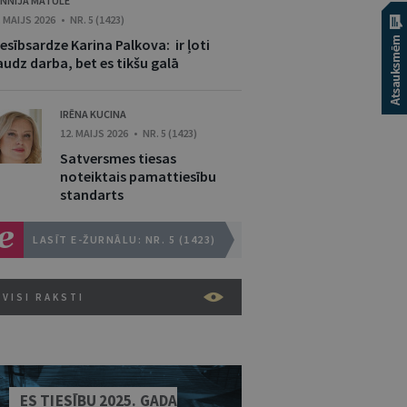
NNIJA MATULE
. MAIJS 2026 • NR. 5 (1423)
esībsardze Karina Palkova: ir ļoti
audz darba, bet es tikšu galā
IRĒNA KUCINA
12. MAIJS 2026 • NR. 5 (1423)
Satversmes tiesas
noteiktais pamattiesību
standarts
LASĪT E-ŽURNĀLU: NR. 5 (1423)
VISI RAKSTI
ES TIESĪBU 2025. GADA