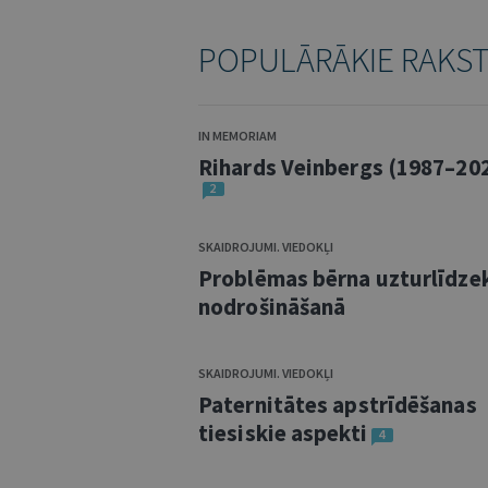
POPULĀRĀKIE RAKS
IN MEMORIAM
Rihards Veinbergs (1987–20
2
SKAIDROJUMI. VIEDOKĻI
Problēmas bērna uzturlīdze
nodrošināšanā
SKAIDROJUMI. VIEDOKĻI
Paternitātes apstrīdēšanas
tiesiskie aspekti
4