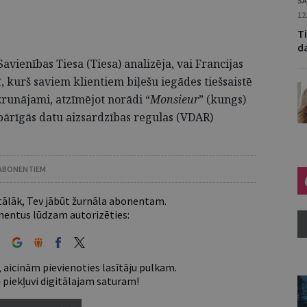
SA
12
Ti
d
avienības Tiesa (Tiesa) analizēja, vai Francijas
t
, kurš saviem klientiem biļešu iegādes tiešsaistē
uzrunājami, atzīmējot norādi “
Mon­sieur
” (kungs)
spārīgās datu aizsardzības regulas (VDAR)
 ABONENTIEM
 tālāk, Tev jābūt žurnāla abonentam.
entus lūdzam autorizēties:
 aicinām pievienoties lasītāju pulkam.
u piekļuvi digitālajam saturam!