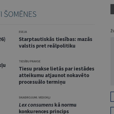
TI ŠOMĒNES
Ž
ESEJA
26)
Starptautiskās tiesības: mazās
valstis pret reālpolitiku
TIESĪBU PRAKSE
kļu
Tiesu prakse lietās par iestādes
atteikumu atjaunot nokavēto
procesuālo termiņu
SKAIDROJUMI. VIEDOKĻI
Lex consumens
kā normu
konkurences princips