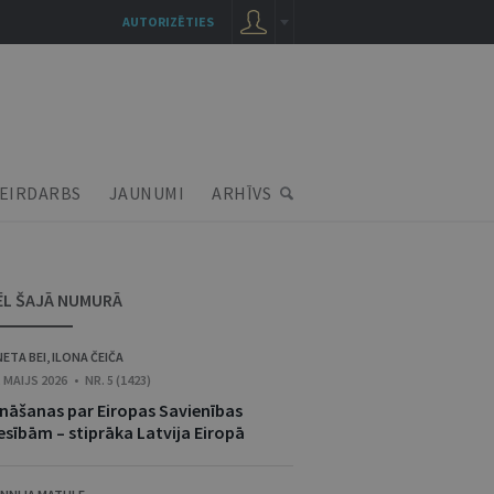
AUTORIZĒTIES
EIRDARBS
JAUNUMI
ARHĪVS
ĒL ŠAJĀ NUMURĀ
NETA BEI
,
ILONA ČEIČA
. MAIJS 2026 • NR. 5 (1423)
ināšanas par Eiropas Savienības
esībām – stiprāka Latvija Eiropā