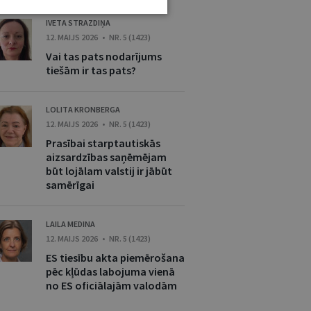
IVETA STRAZDIŅA
12. MAIJS 2026 • NR. 5 (1423)
Vai tas pats nodarījums
tiešām ir tas pats?
LOLITA KRONBERGA
12. MAIJS 2026 • NR. 5 (1423)
Prasībai starptautiskās
aizsardzības saņēmējam
būt lojālam valstij ir jābūt
samērīgai
LAILA MEDINA
12. MAIJS 2026 • NR. 5 (1423)
ES tiesību akta piemērošana
pēc kļūdas labojuma vienā
no ES oficiālajām valodām