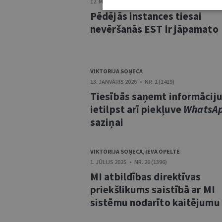
12. MAIJS 2026 • NR. 5 (1423)
Pēdējās instances tiesai
nevēršanās EST ir jāpamato
VIKTORIJA SOŅECA
13. JANVĀRIS 2026 • NR. 1 (1419)
Tiesībās saņemt informācij
ietilpst arī piekļuve
WhatsA
saziņai
VIKTORIJA SOŅECA
,
IEVA OPELTE
1. JŪLIJS 2025 • NR. 26 (1396)
MI atbildības direktīvas
priekšlikums saistībā ar MI
sistēmu nodarīto kaitējumu