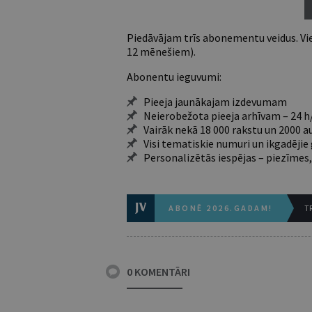
Piedāvājam trīs abonementu veidus. Vie
12 mēnešiem).
Abonentu ieguvumi:
Pieeja jaunākajam izdevumam
Neierobežota pieeja arhīvam – 24 h/
Vairāk nekā 18 000 rakstu un 2000 a
Visi tematiskie numuri un ikgadēji
Personalizētās iespējas – piezīmes,
ABONĒ 2026.GADAM!
TR
0 KOMENTĀRI