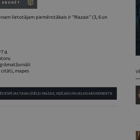
ABONĒT
nam lietotājam piemērotākais ir "Mazais" (3, 6 un
7 d.
utoru
e grāmatžurnāli
 citāti, mapes
V
ĪS IESPĒJAS TAVAI IZVĒLEI: MAZAIS, VIDĒJAIS UN LIELAIS ABONEMENTS!