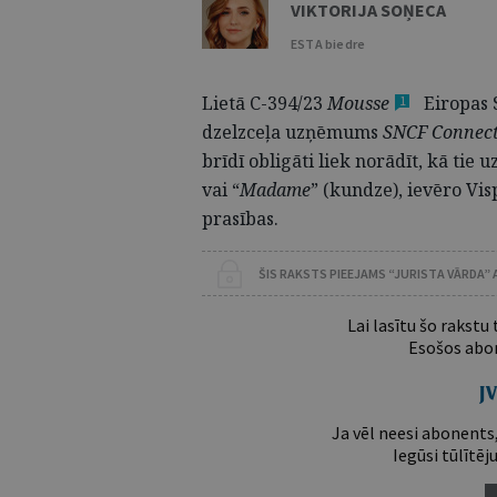
VIKTORIJA SOŅECA
ESTA biedre
Lietā C-394/23
Mousse
Eiropas S
1
dzelzceļa uzņēmums
SNCF Connec
brīdī obligāti liek norādīt, kā tie 
vai “
Madame
” (kundze), ievēro Vi
prasības.
ŠIS RAKSTS PIEEJAMS “JURISTA VĀRDA”
Lai lasītu šo rakstu
Esošos abon
Ja vēl neesi abonents,
Iegūsi tūlītēj