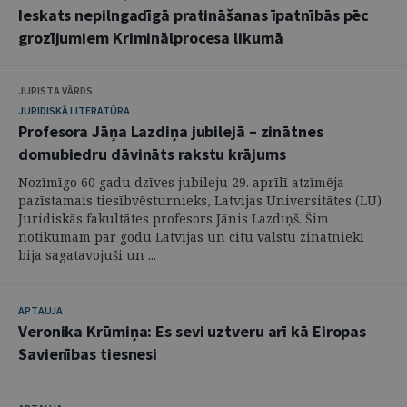
Ieskats nepilngadīgā pratināšanas īpatnībās pēc
grozījumiem Kriminālprocesa likumā
JURISTA VĀRDS
JURIDISKĀ LITERATŪRA
Profesora Jāņa Lazdiņa jubilejā – zinātnes
domubiedru dāvināts rakstu krājums
Nozīmīgo 60 gadu dzīves jubileju 29. aprīlī atzīmēja
pazīstamais tiesībvēsturnieks, Latvijas Universitātes (LU)
Juridiskās fakultātes profesors Jānis Lazdiņš. Šim
notikumam par godu Latvijas un citu valstu zinātnieki
bija sagatavojuši un ...
APTAUJA
Veronika Krūmiņa: Es sevi uztveru arī kā Eiropas
Savienības tiesnesi