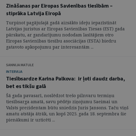
Zināšanas par Eiropas Savienības tiesībām –
stiprāka Latvija Eiropā
Turpinot pagājušajā gadā aizsākto ideju iepazīstināt
Latvijas juristus ar Eiropas Savienības Tiesas (EST) gada
pārskatu, ar gandarījumu nododam lasītājiem otro
Eiropas Savienības tiesību asociācijas (ESTA) biedru
gatavoto apkopojumu par interesantām ...
SANNIJA MATULE
INTERVIJA
Tiesībsardze Karina Palkova: ir ļoti daudz darba,
bet es tikšu galā
Šā gada pavasarī, noslēdzot trešo pilnvaru termiņu
tiesībsarga amatā, savu pēdējo ziņojumu Saeimai un
Valsts prezidentam būtu sniedzis Juris Jansons. Taču viņš
amatu atstāja ātrāk, un kopš 2025. gada 18. septembra šie
pienākumi ir uzticēti ...