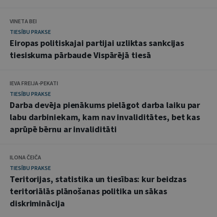
VINETA BEI
TIESĪBU PRAKSE
Eiropas politiskajai partijai uzliktas sankcijas
tiesiskuma pārbaude Vispārējā tiesā
IEVA FREIJA-PEKATI
TIESĪBU PRAKSE
Darba devēja pienākums pielāgot darba laiku par
labu darbiniekam, kam nav invaliditātes, bet kas
aprūpē bērnu ar invaliditāti
ILONA ČEIČA
TIESĪBU PRAKSE
Teritorijas, statistika un tiesības: kur beidzas
teritoriālās plānošanas politika un sākas
diskriminācija