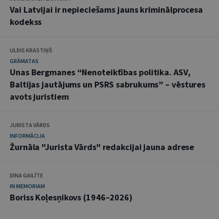
Vai Latvijai ir nepieciešams jauns kriminālprocesa
kodekss
ULDIS KRASTIŅŠ
GRĀMATAS
Unas Bergmanes “Nenoteiktības politika. ASV,
Baltijas jautājums un PSRS sabrukums” – vēstures
avots juristiem
JURISTA VĀRDS
INFORMĀCIJA
Žurnāla "Jurista Vārds" redakcijai jauna adrese
DINA GAILĪTE
IN MEMORIAM
Boriss Koļesņikovs (1946–2026)