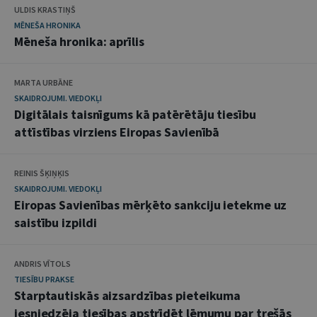
ULDIS KRASTIŅŠ
MĒNEŠA HRONIKA
Mēneša hronika: aprīlis
MARTA URBĀNE
SKAIDROJUMI. VIEDOKĻI
Digitālais taisnīgums kā patērētāju tiesību
attīstības virziens Eiropas Savienībā
REINIS ŠĶIŅĶIS
SKAIDROJUMI. VIEDOKĻI
Eiropas Savienības mērķēto sankciju ietekme uz
saistību izpildi
ANDRIS VĪTOLS
TIESĪBU PRAKSE
Starptautiskās aizsardzības pieteikuma
iesniedzēja tiesības apstrīdēt lēmumu par trešās