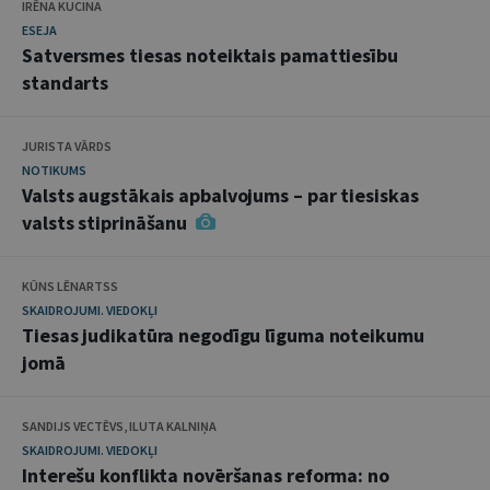
IRĒNA KUCINA
ESEJA
Satversmes tiesas noteiktais pamattiesību
standarts
JURISTA VĀRDS
NOTIKUMS
Valsts augstākais apbalvojums – par tiesiskas
valsts stiprināšanu
KŪNS LĒNARTSS
SKAIDROJUMI. VIEDOKĻI
Tiesas judikatūra negodīgu līguma noteikumu
jomā
SANDIJS VECTĒVS, ILUTA KALNIŅA
SKAIDROJUMI. VIEDOKĻI
Interešu konflikta novēršanas reforma: no