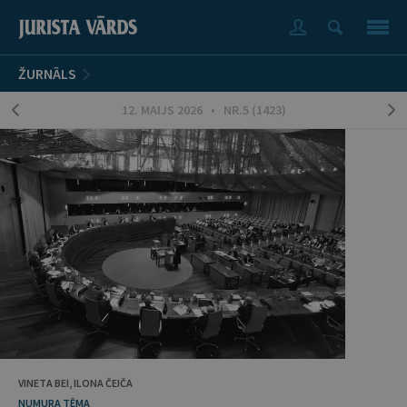
ŽURNĀLS
12. MAIJS 2026 • NR.5 (1423)
VINETA BEI, ILONA ČEIČA
NUMURA TĒMA