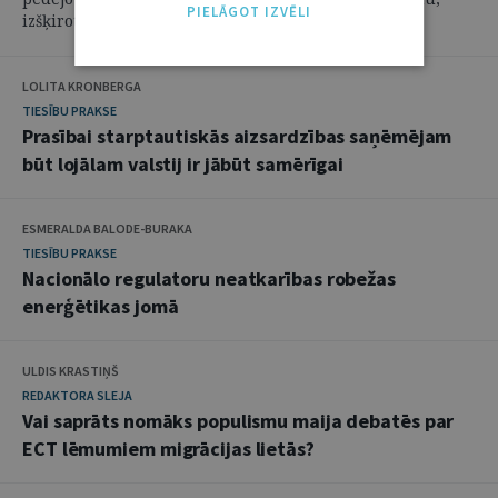
PIELĀGOT IZVĒLI
izšķiroties neuzdot ...
LOLITA KRONBERGA
TIESĪBU PRAKSE
Prasībai starptautiskās aizsardzības saņēmējam
būt lojālam valstij ir jābūt samērīgai
ESMERALDA BALODE-BURAKA
TIESĪBU PRAKSE
Nacionālo regulatoru neatkarības robežas
enerģētikas jomā
ULDIS KRASTIŅŠ
REDAKTORA SLEJA
Vai saprāts nomāks populismu maija debatēs par
ECT lēmumiem migrācijas lietās?