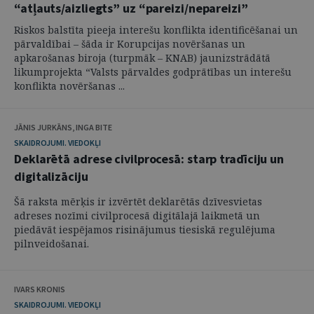
“atļauts/aizliegts” uz “pareizi/nepareizi”
Riskos balstīta pieeja interešu konflikta identificēšanai un
pārvaldībai – šāda ir Korupcijas novēršanas un
apkarošanas biroja (turpmāk – KNAB) jaunizstrādātā
likumprojekta “Valsts pārvaldes godprātības un interešu
konflikta novēršanas ...
JĀNIS JURKĀNS, INGA BITE
SKAIDROJUMI. VIEDOKĻI
Deklarētā adrese civilprocesā: starp tradīciju un
digitalizāciju
Šā raksta mērķis ir izvērtēt deklarētās dzīvesvietas
adreses nozīmi civilprocesā digitālajā laikmetā un
piedāvāt iespējamos risinājumus tiesiskā regulējuma
pilnveidošanai.
IVARS KRONIS
SKAIDROJUMI. VIEDOKĻI