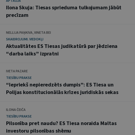
APTAUJA
Ilona Skuja: Tiesas sprieduma tulkojumam jābūt
precīzam
NELLIJA PAŅKIVA, VINETA BEI
SKAIDROJUMI. VIEDOKĻI
Aktualitātes ES Tiesas judikatūrā par jēdziena
“darba laiks” izpratni
IVETA PAZARE
TIESĪBU PRAKSE
“Iepriekš nepieredzēts dumpis”: ES Tiesa un
Polijas konstitucionālās krīzes juridiskās sekas
ILONA ČEIČA
TIESĪBU PRAKSE
Pilsonība pret naudu? ES Tiesa noraida Maltas
investoru pilsonības shēmu