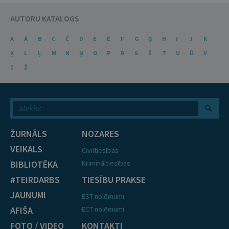
AUTORU KATALOGS
A
Ā
B
C
Č
D
E
Ē
F
G
Ģ
H
I
J
K
Ķ
L
Ļ
M
N
Ņ
O
P
R
S
Š
T
U
Ū
V
Z
Ž
ŽURNĀLS
NOZARES
VEIKALS
Civiltiesības
BIBLIOTĒKA
Krimināltiesības
#TEIRDARBS
TIESĪBU PRAKSE
JAUNUMI
EST nolēmumi
AFIŠA
ECT nolēmumi
FOTO / VIDEO
KONTAKTI