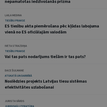
nepamatotas iedzīvošanās prizma
LAILA MEDINA
TIESĪBU PRAKSE
ES tiesību akta piemērošana pēc kļūdas labojuma
vienā no ES oficiālajām valodām
IVETA STRAZDIŅA
TIESĪBU PRAKSE
Vai tas pats nodarījums tiešām ir tas pats?
DACE ŠULMANE
ATSKATĀ UN DARBĪBĀ
Noslēdzies projekts Latvijas tiesu sistēmas
efektivitātes uzlabošanai
JURISTA VĀRDS
JURIDISKĀ LITERATŪRA