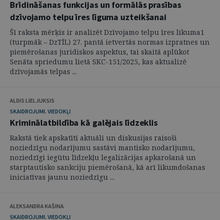
Brīdināšanas funkcijas un formālās prasības
dzīvojamo telpu īres līguma uzteikšanai
Šī raksta mērķis ir analizēt Dzīvojamo telpu īres likuma1
(turpmāk – DzTĪL) 27. pantā ietvertās normas izpratnes un
piemērošanas juridiskos aspektus, tai skaitā aplūkot
Senāta spriedumu lietā SKC-151/2025, kas aktualizē
dzīvojamās telpas ...
ALDIS LIELJUKSIS
SKAIDROJUMI. VIEDOKĻI
Kriminālatbildība kā galējais līdzeklis
Rakstā tiek apskatīti aktuāli un diskusijas raisoši
noziedzīgu nodarījumu sastāvi mantisko nodarījumu,
noziedzīgi iegūtu līdzekļu legalizācijas apkarošanā un
starptautisko sankciju piemērošanā, kā arī likumdošanas
iniciatīvas jaunu noziedzīgu ...
ALEKSANDRA KAŠINA
SKAIDROJUMI. VIEDOKĻI