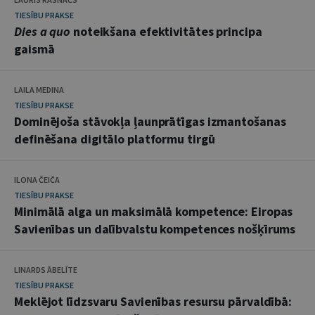
TIESĪBU PRAKSE
Dies a quo
noteikšana efektivitātes principa
gaismā
LAILA MEDINA
TIESĪBU PRAKSE
Dominējoša stāvokļa ļaunprātīgas izmantošanas
definēšana digitālo platformu tirgū
ILONA ČEIČA
TIESĪBU PRAKSE
Minimālā alga un maksimālā kompetence: Eiropas
Savienības un dalībvalstu kompetences nošķīrums
LINARDS ĀBELĪTE
TIESĪBU PRAKSE
Meklējot līdzsvaru Savienības resursu pārvaldībā: