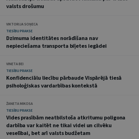
valsts drošumu
VIKTORIJA SOŅECA
TIESĪBU PRAKSE
Dzimuma identitātes norādīšana nav
nepieciešama transporta biļetes iegādei
VINETA BEI
TIESĪBU PRAKSE
Konfidenciālu liecību pārbaude Vispārējā tiesā
psiholoģiskas vardarbības kontekstā
ŽANETA MIKOSA
TIESĪBU PRAKSE
Vides prasībām neatbilstoša atkritumu poligona
darbība var kaitēt ne tikai videi un cilvēku
veselībai, bet arī valsts budžetam