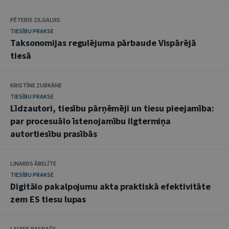
PĒTERIS ZILGALVIS
TIESĪBU PRAKSE
Taksonomijas regulējuma pārbaude Vispārējā
tiesā
KRISTĪNE ZUBKĀNE
TIESĪBU PRAKSE
Līdzautori, tiesību pārņēmēji un tiesu pieejamība:
par procesuālo īstenojamību ilgtermiņa
autortiesību prasībās
LINARDS ĀBELĪTE
TIESĪBU PRAKSE
Digitālo pakalpojumu akta praktiskā efektivitāte
zem ES tiesu lupas
LAURIS RASNAČS