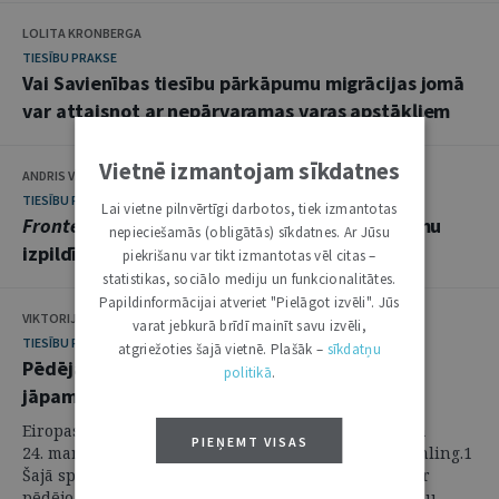
LOLITA KRONBERGA
TIESĪBU PRAKSE
Vai Savienības tiesību pārkāpumu migrācijas jomā
var attaisnot ar nepārvaramas varas apstākļiem
Vietnē izmantojam sīkdatnes
ANDRIS VĪTOLS
TIESĪBU PRAKSE
Lai vietne pilnvērtīgi darbotos, tiek izmantotas
Frontex
ir vairāk nekā tikai dalībvalstu lēmumu
nepieciešamās (obligātās) sīkdatnes. Ar Jūsu
izpildītājs
piekrišanu var tikt izmantotas vēl citas –
statistikas, sociālo mediju un funkcionalitātes.
Papildinformācijai atveriet "Pielāgot izvēli". Jūs
VIKTORIJA SOŅECA
varat jebkurā brīdī mainīt savu izvēli,
TIESĪBU PRAKSES KOMENTĀRI
atgriežoties šajā vietnē. Plašāk –
sīkdatņu
Pēdējās instances tiesai nevēršanās EST ir
politikā
.
jāpamato
Eiropas Savienības Tiesa (turpmāk – EST) 2026. gada
PIEŅEMT VISAS
24. martā pasludināja spriedumu lietā C-767/23 Remling.1
Šajā spriedumā ietvertas būtiskas atziņas saistībā ar
pēdējo instanču tiesu pienākumu pamatot atteikumu,