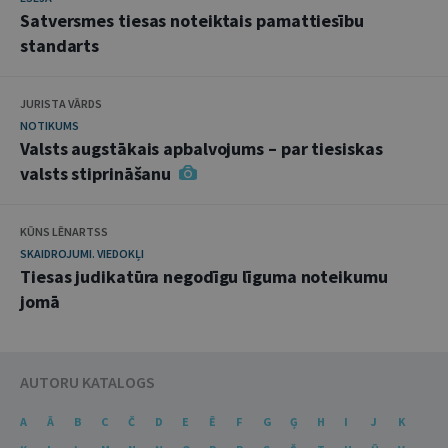
Satversmes tiesas noteiktais pamattiesību
standarts
JURISTA VĀRDS
NOTIKUMS
Valsts augstākais apbalvojums – par tiesiskas
valsts stiprināšanu
KŪNS LĒNARTSS
SKAIDROJUMI. VIEDOKĻI
Tiesas judikatūra negodīgu līguma noteikumu
jomā
AUTORU KATALOGS
A
Ā
B
C
Č
D
E
Ē
F
G
Ģ
H
I
J
K