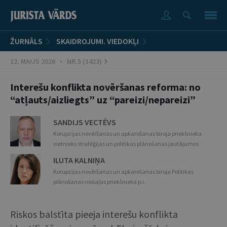
ŽURNĀLS
SKAIDROJUMI. VIEDOKĻI
12. MAIJS 2026 • NR.5 (1423)
Interešu konflikta novēršanas reforma: no
“atļauts/aizliegts” uz “pareizi/nepareizi”
SANDIJS VECTĒVS
Korupcijas novēršanas un apkarošanas biroja priekšnieka
vietnieks stratēģijas un politikas plānošanas jautājumos
ILUTA KALNIŅA
Korupcijas novēršanas un apkarošanas biroja Politikas
plānošanas nodaļas priekšnieka p.i.
Riskos balstīta pieeja interešu konflikta