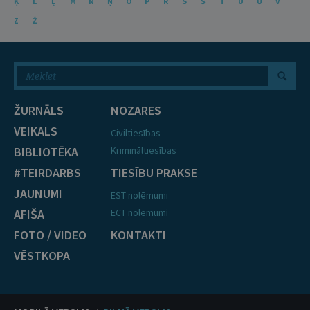
Ķ
L
Ļ
M
N
Ņ
O
P
R
S
Š
T
U
Ū
V
Z
Ž
ŽURNĀLS
NOZARES
VEIKALS
Civiltiesības
BIBLIOTĒKA
Krimināltiesības
#TEIRDARBS
TIESĪBU PRAKSE
JAUNUMI
EST nolēmumi
AFIŠA
ECT nolēmumi
FOTO / VIDEO
KONTAKTI
VĒSTKOPA