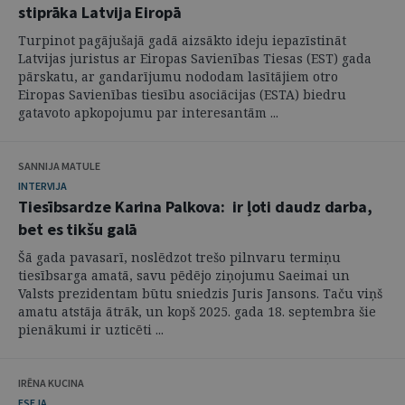
stiprāka Latvija Eiropā
Turpinot pagājušajā gadā aizsākto ideju iepazīstināt
Latvijas juristus ar Eiropas Savienības Tiesas (EST) gada
pārskatu, ar gandarījumu nododam lasītājiem otro
Eiropas Savienības tiesību asociācijas (ESTA) biedru
gatavoto apkopojumu par interesantām ...
SANNIJA MATULE
INTERVIJA
Tiesībsardze Karina Palkova: ir ļoti daudz darba,
bet es tikšu galā
Šā gada pavasarī, noslēdzot trešo pilnvaru termiņu
tiesībsarga amatā, savu pēdējo ziņojumu Saeimai un
Valsts prezidentam būtu sniedzis Juris Jansons. Taču viņš
amatu atstāja ātrāk, un kopš 2025. gada 18. septembra šie
pienākumi ir uzticēti ...
IRĒNA KUCINA
ESEJA