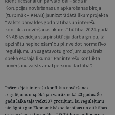
identificēšanai un pārvaldībai – šāda ir
Korupcijas novēršanas un apkarošanas biroja
(turpmāk – KNAB) jaunizstrādātā likumprojekta
“Valsts pārvaldes godprātības un interešu
konflikta novēršanas likums” būtība. 2024. gadā
KNAB izveidoja starpinstitūciju darba grupu, lai
apzinātu nepieciešamību pilnveidot normatīvo
regulējumu un sagatavotu grozījumus pašreiz
spēkā esošajā likumā “Par interešu konflikta
novēršanu valsts amatpersonu darbībā”.
Pašreizējais interešu konflikta novēršanas
regulējums ir spēkā jau vairāk nekā 23 gadus. Šo
gadu laikā tajā veikti 37 grozījumi, lai regulējumu
pielāgotu gan Ekonomiskās sadarbības un attīstības
organizācijas (turpmāk – OECD), Eiropas Komisijas