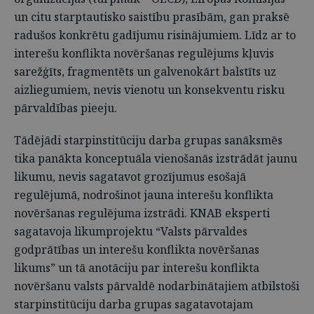
un citu starptautisko saistību prasībām, gan praksē
radušos konkrētu gadījumu risinājumiem. Līdz ar to
interešu konflikta novēršanas regulējums kļuvis
sarežģīts, fragmentēts un galvenokārt balstīts uz
aizliegumiem, nevis vienotu un konsekventu risku
pārvaldības pieeju.
Tādējādi starpinstitūciju darba grupas sanāksmēs
tika panākta konceptuāla vienošanās izstrādāt jaunu
likumu, nevis sagatavot grozījumus esošajā
regulējumā, nodrošinot jauna interešu konflikta
novēršanas regulējuma izstrādi. KNAB eksperti
sagatavoja likumprojektu “Valsts pārvaldes
godprātības un interešu konflikta novēršanas
likums” un tā anotāciju par interešu konflikta
novēršanu valsts pārvaldē nodarbinātajiem atbilstoši
starpinstitūciju darba grupas sagatavotajam