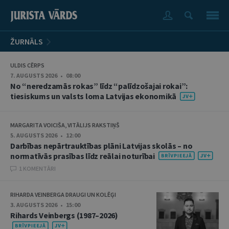
ŽURNĀLS
ULDIS CĒRPS
7. AUGUSTS 2026 • 08:00
No “neredzamās rokas” līdz “palīdzošajai rokai”:
tiesiskums un valsts loma Latvijas ekonomikā
MARGARITA VOICIŠA, VITĀLIJS RAKSTIŅŠ
5. AUGUSTS 2026 • 12:00
Darbības nepārtrauktības plāni Latvijas skolās – no
normatīvās prasības līdz reālai noturībai
1 KOMENTĀRI
RIHARDA VEINBERGA DRAUGI UN KOLĒĢI
3. AUGUSTS 2026 • 15:00
Rihards Veinbergs (1987–2026)