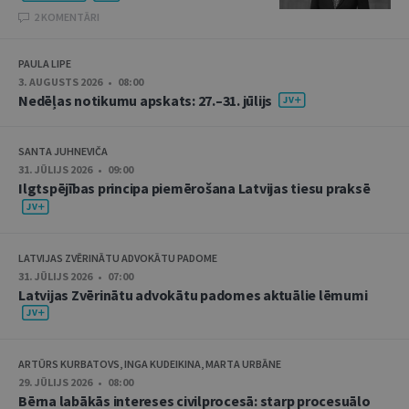
2 KOMENTĀRI
PAULA LIPE
3. AUGUSTS 2026 • 08:00
Nedēļas notikumu apskats: 27.–31. jūlijs
SANTA JUHNEVIČA
31. JŪLIJS 2026 • 09:00
Ilgtspējības principa piemērošana Latvijas tiesu praksē
LATVIJAS ZVĒRINĀTU ADVOKĀTU PADOME
31. JŪLIJS 2026 • 07:00
Latvijas Zvērinātu advokātu padomes aktuālie lēmumi
ARTŪRS KURBATOVS, INGA KUDEIKINA, MARTA URBĀNE
29. JŪLIJS 2026 • 08:00
Bērna labākās intereses civilprocesā: starp procesuālo