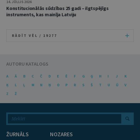
14. JŪLIJS 2026
Konstitucionālās sūdzības 25 gadi – ilgtspējīgs
instruments, kas mainīja Latviju
RĀDĪT VĒL /
19277
AUTORU KATALOGS
A
Ā
B
C
Č
D
E
Ē
F
G
Ģ
H
I
J
K
Ķ
L
Ļ
M
N
Ņ
O
P
R
S
Š
T
U
Ū
V
Z
Ž
ŽURNĀLS
NOZARES