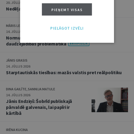
20. JŪLIJS 2026 • 16:05
Nedēļas notikumu apskats: 13.–17. jūlijs
PIEŅEMT VISAS
MĀRIS LEJA
PIELĀGOT IZVĒLI
14. JŪLIJS 2026
Normu konkurences un noziedzīgu nodarījumu
daudzējādības problemātika
JĀNIS GRASIS
14. JŪLIJS 2026
Starptautiskās tiesības: mazās valstis pret reālpolitiku
DINA GAILĪTE, SANNIJA MATULE
14. JŪLIJS 2026
Jānis Endziņš: Šobrīd publiskajā
pārvaldē galvenais, lai papīri ir
kārtībā
IRĒNA KUCINA