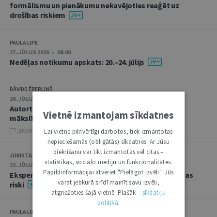
formālismu un pienākumu nekavējoties reaģēt uz
drošības riskiem
PAULA LIPE
27. JŪLIJS 2026 • 08:00
Nedēļas notikumu apskats: 20.–24. jūlijs
DĀVIDS ĒBERLIŅŠ
26. JŪLIJS 2026 • 08:00
Autortiesību subjekta un objekta juridiskie aspekti
Vietnē izmantojam sīkdatnes
mākslīgā intelekta kontekstā
2 KOMENTĀRI
Lai vietne pilnvērtīgi darbotos, tiek izmantotas
nepieciešamās (obligātās) sīkdatnes. Ar Jūsu
piekrišanu var tikt izmantotas vēl citas –
JURISTA VĀRDS
statistikas, sociālo mediju un funkcionalitātes.
22. JŪLIJS 2026 • 14:00
Papildinformācijai atveriet "Pielāgot izvēli". Jūs
Ekspertu saruna jūlijā: krimināltiesības un būvniecības
varat jebkurā brīdī mainīt savu izvēli,
riski
atgriežoties šajā vietnē. Plašāk –
sīkdatņu
politikā
.
PAULA LIPE