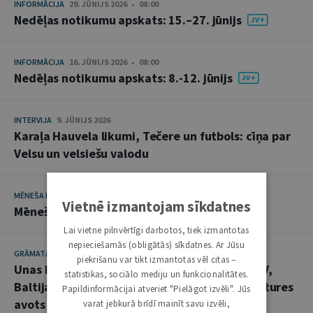
INFORMĀCIJA
29. JŪNIJS 2026 • 08:00
Nedēļas notikumu apskats: 15.–27. jūnijs
INFORMĀCIJA
16. JŪNIJS 2026 • 08:00
Nedēļas notikumu apskats: 8.-12. jūnijs
INTERVIJA
9. JŪNIJS 2026
Karaļa Hauvela likumi, Tečere un futbols: cīņa par
Velsu un velsiešu valodu
MĒNEŠA HRONIKA
12. MAIJS 2026
Vietnē izmantojam sīkdatnes
Mēneša hronika: aprīlis
Lai vietne pilnvērtīgi darbotos, tiek izmantotas
nepieciešamās (obligātās) sīkdatnes. Ar Jūsu
GRĀMATAS
12. MAIJS 2026
piekrišanu var tikt izmantotas vēl citas –
Unas Bergmanes “Nenoteiktības politika. ASV,
statistikas, sociālo mediju un funkcionalitātes.
Baltijas jautājums un PSRS sabrukums” – vēstures
Papildinformācijai atveriet "Pielāgot izvēli". Jūs
avots juristiem
varat jebkurā brīdī mainīt savu izvēli,