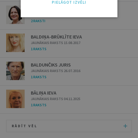
PIELĀGOT IZVĒLI
BALCERE AIGA
JAUNĀKAIS RAKSTS 30.07.2024
2 RAKSTI
BALDIŅA-BRŪKLĪTE IEVA
JAUNĀKAIS RAKSTS 15.08.2017
1 RAKSTS
BALDUNČIKS JURIS
JAUNĀKAIS RAKSTS 26.07.2016
1 RAKSTS
BĀLIŅA IEVA
JAUNĀKAIS RAKSTS 04.11.2025
1 RAKSTS
RĀDĪT VĒL