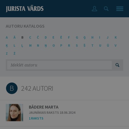
AUTORU KATALOGS
A
Ā
B
C
Č
D
E
Ē
F
G
Ģ
H
I
J
K
Ķ
L
Ļ
M
N
Ņ
O
P
R
S
Š
T
U
Ū
V
Z
Ž
B
242 AUTORI
BĀDERE MARTA
JAUNĀKAIS RAKSTS 18.06.2024
1 RAKSTS