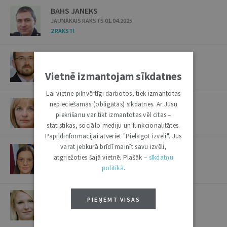
BAHS JANEKS
JAUNĀKAIS RAKSTS 01.04.2025
2 RAKSTI
BAIBAKOVS JURIJS
JAUNĀKAIS RAKSTS 27.06.2017
Vietnē izmantojam sīkdatnes
1 RAKSTS
Lai vietne pilnvērtīgi darbotos, tiek izmantotas
BAIKOVSKA INESE
nepieciešamās (obligātās) sīkdatnes. Ar Jūsu
JAUNĀKAIS RAKSTS 05.09.2017
piekrišanu var tikt izmantotas vēl citas –
1 RAKSTS
statistikas, sociālo mediju un funkcionalitātes.
Papildinformācijai atveriet "Pielāgot izvēli". Jūs
varat jebkurā brīdī mainīt savu izvēli,
BAKMANE BAIBA
atgriežoties šajā vietnē. Plašāk –
sīkdatņu
JAUNĀKAIS RAKSTS 10.03.2026
politikā
.
7 RAKSTI
BALABKINA INGA
PIEŅEMT VISAS
JAUNĀKAIS RAKSTS 23.07.2019
2 RAKSTI