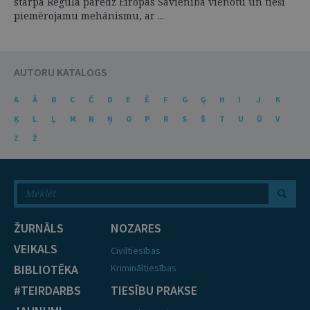
starpā Regula paredz Eiropas Savienībā vienotu un tieši
piemērojamu mehānismu, ar ...
AUTORU KATALOGS
A
Ā
B
C
Č
D
E
Ē
F
G
Ģ
H
I
J
K
Ķ
L
Ļ
M
N
Ņ
O
P
R
S
Š
T
U
Ū
V
Z
Ž
ŽURNĀLS
NOZARES
VEIKALS
Civiltiesības
BIBLIOTĒKA
Krimināltiesības
#TEIRDARBS
TIESĪBU PRAKSE