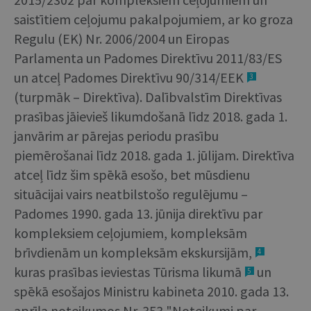
saistītiem ceļojumu pakalpojumiem, ar ko groza
Regulu (EK) Nr. 2006/2004 un Eiropas
Parlamenta un Padomes Direktīvu 2011/83/ES
un atceļ Padomes Direktīvu 90/314/EEK
3
(turpmāk – Direktīva). Dalībvalstīm Direktīvas
prasības jāievieš likumdošanā līdz 2018. gada 1.
janvārim ar pārejas periodu prasību
piemērošanai līdz 2018. gada 1. jūlijam. Direktīva
atceļ līdz šim spēkā esošo, bet mūsdienu
situācijai vairs neatbilstošo regulējumu –
Padomes 1990. gada 13. jūnija direktīvu par
kompleksiem ceļojumiem, kompleksām
brīvdienām un kompleksām ekskursijām,
4
kuras prasības ieviestas Tūrisma likumā
un
5
spēkā esošajos Ministru kabineta 2010. gada 13.
aprīļa noteikumos Nr. 353 "Noteikumi par