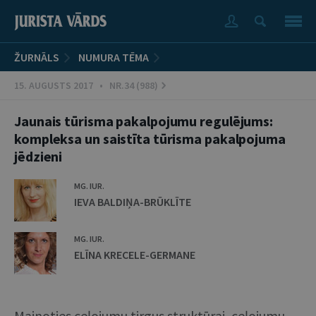
ŽURNĀLS
NUMURA TĒMA
15. AUGUSTS 2017 • NR.34 (988)
Jaunais tūrisma pakalpojumu regulējums:
kompleksa un saistīta tūrisma pakalpojuma
jēdzieni
MG. IUR.
IEVA BALDIŅA-BRŪKLĪTE
MG. IUR.
ELĪNA KRECELE-GERMANE
Mainoties ceļojumu tirgus struktūrai, ceļojumu