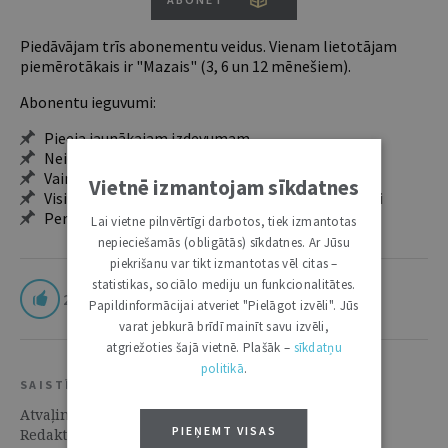
Piedāvājam trīs abonementu veidus. Vienam lietotājam
piemērotākais ir "Mazais" (3, 6 un 12 mēnešiem).
Abonentu ieguvumi:
Pieeja jaunākajam izdevumam
Neierobežota pieeja arhīvam – 24 h/7 d.
Vairāk nekā 18 000 rakstu un 2000 autoru
Vietnē izmantojam sīkdatnes
Visi tematiskie numuri un ikgadējie grāmatžurnāli
Personalizētās iespējas – piezīmes, citāti, mapes
Lai vietne pilnvērtīgi darbotos, tiek izmantotas
nepieciešamās (obligātās) sīkdatnes. Ar Jūsu
piekrišanu var tikt izmantotas vēl citas –
statistikas, sociālo mediju un funkcionalitātes.
2
Papildinformācijai atveriet "Pielāgot izvēli". Jūs
varat jebkurā brīdī mainīt savu izvēli,
atgriežoties šajā vietnē. Plašāk –
sīkdatņu
politikā
.
SAISTĪTIE RESURSI
Atvaļinājuma juridiskā puse | 15. Augusts 2017 |
PIEŅEMT VISAS
Redaktora sleja