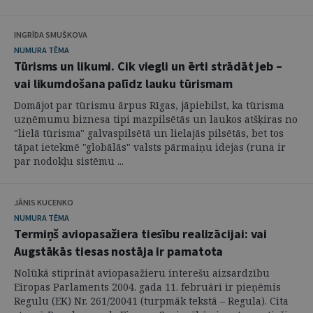
INGRĪDA SMUŠKOVA
NUMURA TĒMA
Tūrisms un likumi. Cik viegli un ērti strādāt jeb –
vai likumdošana palīdz lauku tūrismam
Domājot par tūrismu ārpus Rīgas, jāpiebilst, ka tūrisma
uzņēmumu biznesa tipi mazpilsētās un laukos atšķiras no
"lielā tūrisma" galvaspilsētā un lielajās pilsētās, bet tos
tāpat ietekmē "globālās" valsts pārmaiņu idejas (runa ir
par nodokļu sistēmu ...
JĀNIS KUCENKO
NUMURA TĒMA
Termiņš aviopasažiera tiesību realizācijai: vai
Augstākās tiesas nostāja ir pamatota
Nolūkā stiprināt aviopasažieru interešu aizsardzību
Eiropas Parlaments 2004. gada 11. februārī ir pieņēmis
Regulu (EK) Nr. 261/20041 (turpmāk tekstā – Regula). Cita