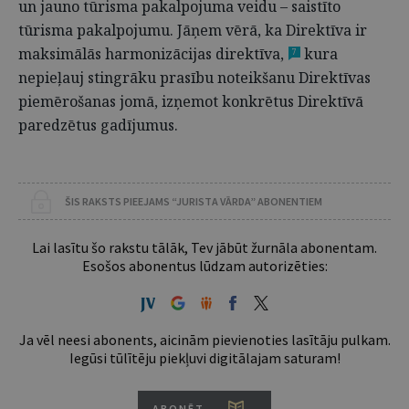
un jauno tūrisma pakalpojuma veidu – saistīto
tūrisma pakalpojumu. Jāņem vērā, ka Direktīva ir
maksimālās harmonizācijas direktīva,
kura
7
nepieļauj stingrāku prasību noteikšanu Direktīvas
piemērošanas jomā, izņemot konkrētus Direktīvā
paredzētus gadījumus.
ŠIS RAKSTS PIEEJAMS “JURISTA VĀRDA” ABONENTIEM
Lai lasītu šo rakstu tālāk, Tev jābūt žurnāla abonentam.
Esošos abonentus lūdzam autorizēties:
Ja vēl neesi abonents, aicinām pievienoties lasītāju pulkam.
Iegūsi tūlītēju piekļuvi digitālajam saturam!
ABONĒT