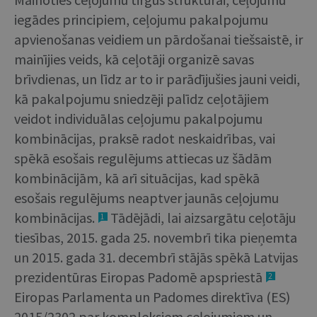
iegādes principiem, ceļojumu pakalpojumu
apvienošanas veidiem un pārdošanai tiešsaistē, ir
mainījies veids, kā ceļotāji organizē savas
brīvdienas, un līdz ar to ir parādījušies jauni veidi,
kā pakalpojumu sniedzēji palīdz ceļotājiem
veidot individuālas ceļojumu pakalpojumu
kombinācijas, praksē radot neskaidrības, vai
spēkā esošais regulējums attiecas uz šādām
kombinācijām, kā arī situācijas, kad spēkā
esošais regulējums neaptver jaunās ceļojumu
kombinācijas.
Tādējādi, lai aizsargātu ceļotāju
1
tiesības, 2015. gada 25. novembrī tika pieņemta
un 2015. gada 31. decembrī stājās spēkā Latvijas
prezidentūras Eiropas Padomē apspriestā
2
Eiropas Parlamenta un Padomes direktīva (ES)
2015/2302 par kompleksiem ceļojumiem un