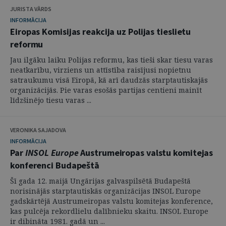
JURISTA VĀRDS
INFORMĀCIJA
Eiropas Komisijas reakcija uz Polijas tieslietu
reformu
Jau ilgāku laiku Polijas reformu, kas tieši skar tiesu varas
neatkarību, virziens un attīstība raisījusi nopietnu
satraukumu visā Eiropā, kā arī daudzās starptautiskajās
organizācijās. Pie varas esošās partijas centieni mainīt
līdzšinējo tiesu varas ...
VERONIKA SAJADOVA
INFORMĀCIJA
Par
INSOL
Europe
Austrumeiropas valstu komitejas
konferenci Budapeštā
Šī gada 12. maijā Ungārijas galvaspilsētā Budapeštā
norisinājās starptautiskās organizācijas INSOL Europe
gadskārtējā Austrumeiropas valstu komitejas konference,
kas pulcēja rekordlielu dalībnieku skaitu. INSOL Europe
ir dibināta 1981. gadā un ...