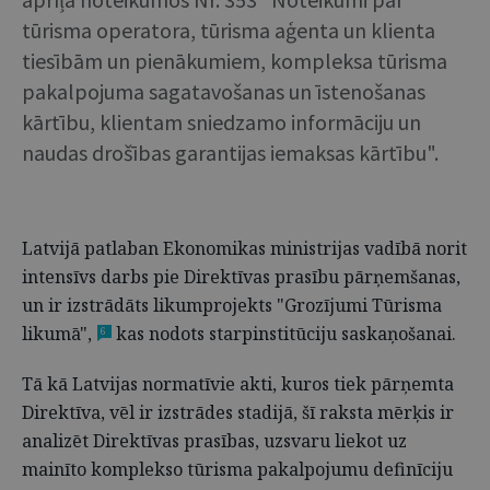
tūrisma operatora, tūrisma aģenta un klienta
tiesībām un pienākumiem, kompleksa tūrisma
pakalpojuma sagatavošanas un īstenošanas
kārtību, klientam sniedzamo informāciju un
naudas drošības garantijas iemaksas kārtību".
Latvijā patlaban Ekonomikas ministrijas vadībā norit
intensīvs darbs pie Direktīvas prasību pārņemšanas,
un ir izstrādāts likumprojekts "Grozījumi Tūrisma
likumā",
kas nodots starpinstitūciju saskaņošanai.
6
Tā kā Latvijas normatīvie akti, kuros tiek pārņemta
Direktīva, vēl ir izstrādes stadijā, šī raksta mērķis ir
analizēt Direktīvas prasības, uzsvaru liekot uz
mainīto komplekso tūrisma pakalpojumu definīciju