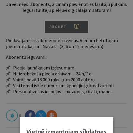
Ja vēl neesi abonents, aicinām pievienoties lasītāju pulkam.
Iegūsi tūlītēju piekļuvi digitālajam saturam!
ABONĒT
Piedāvājam trīs abonementu veidus. Vienam lietotājam
piemērotākais ir "Mazais" (3, 6 un 12 mēnešiem).
Abonentu ieguvumi:
Pieeja jaunākajam izdevumam
Neierobežota pieeja arhīvam – 24 h/7 d.
Vairāk nekā 18 000 rakstu un 2000 autoru
Visi tematiskie numuri un ikgadējie grāmatžurnāli
Personalizētās iespējas – piezīmes, citāti, mapes
0
Vietnē izmantojam sīkdatnes