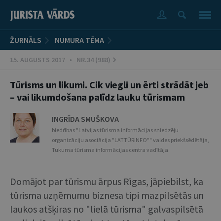
ŽURNĀLS
NUMURA TĒMA
15. AUGUSTS 2017 • NR.34 (988)
Tūrisms un likumi. Cik viegli un ērti strādāt jeb
– vai likumdošana palīdz lauku tūrismam
INGRĪDA SMUŠKOVA
biedrības "Latvijas tūrisma informācijas sniedzēju
organizāciju asociācija "LATTŪRINFO"" valdes priekšsēdētāja,
Tukuma tūrisma informācijas centra vadītāja
Domājot par tūrismu ārpus Rīgas, jāpiebilst, ka
tūrisma uzņēmumu biznesa tipi mazpilsētās un
laukos atšķiras no "lielā tūrisma" galvaspilsētā