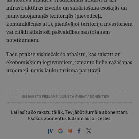
infrastruktūras izveide un sakārtošana esošajās un
jaunveidojamajās teritorijās (pievedceļi,
komunikācijas utt.), piedāvājot teritoriju investoriem
vai citādi atbilstoši pašvaldības saistošajiem
noteikumiem.
Taču praksē visbiežāk šo atbalstu, kas saistīts ar
ekonomiskiem ieguvumiem, izmanto lielie ražošanas
uzņēmēji, nevis lauku tūrisma pārstāvji.
ŠIS RAKSTS PIEEJAMS “JURISTA VĀRDA” ABONENTIEM
Lai lasītu šo rakstu tālāk, Tev jābūt žurnāla abonentam.
Esošos abonentus lūdzam autorizēties: