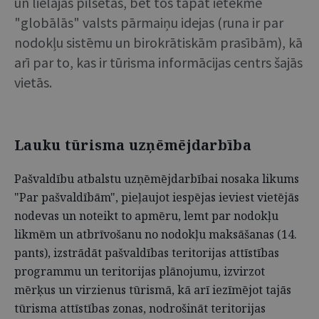
un lielajās pilsētās, bet tos tāpat ietekmē
"globālās" valsts pārmaiņu idejas (runa ir par
nodokļu sistēmu un birokrātiskām prasībām), kā
arī par to, kas ir tūrisma informācijas centrs šajās
vietās.
Lauku tūrisma uzņēmējdarbība
Pašvaldību atbalstu uzņēmējdarbībai nosaka likums
"Par pašvaldībām", pieļaujot iespējas ieviest vietējās
nodevas un noteikt to apmēru, lemt par nodokļu
likmēm un atbrīvošanu no nodokļu maksāšanas (14.
pants), izstrādāt pašvaldības teritorijas attīstības
programmu un teritorijas plānojumu, izvirzot
mērķus un virzienus tūrismā, kā arī iezīmējot tajās
tūrisma attīstības zonas, nodrošināt teritorijas