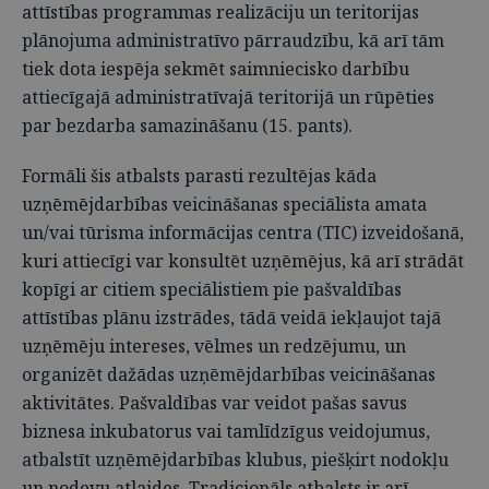
attīstības programmas realizāciju un teritorijas
plānojuma administratīvo pārraudzību, kā arī tām
tiek dota iespēja sekmēt saimniecisko darbību
attiecīgajā administratīvajā teritorijā un rūpēties
par bezdarba samazināšanu (15. pants).
Formāli šis atbalsts parasti rezultējas kāda
uzņēmējdarbības veicināšanas speciālista amata
un/vai tūrisma informācijas centra (TIC) izveidošanā,
kuri attiecīgi var konsultēt uzņēmējus, kā arī strādāt
kopīgi ar citiem speciālistiem pie pašvaldības
attīstības plānu izstrādes, tādā veidā iekļaujot tajā
uzņēmēju intereses, vēlmes un redzējumu, un
organizēt dažādas uzņēmējdarbības veicināšanas
aktivitātes. Pašvaldības var veidot pašas savus
biznesa inkubatorus vai tamlīdzīgus veidojumus,
atbalstīt uzņēmējdarbības klubus, piešķirt nodokļu
un nodevu atlaides. Tradicionāls atbalsts ir arī