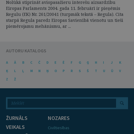
Nolūkā stiprināt aviopasažieru interešu aizsardzību
Eiropas Parlaments 2004. gada 11. februārī ir pieņēmis
Regulu (EK) Nr. 261/20041 (turpmāk tekstā – Regula). Cita
starpā Regula paredz Eiropas Savienībā vienotu un tieši
piemērojamu mehānismu, ar ...
AUTORU KATALOGS
A
Ā
B
C
Č
D
E
Ē
F
G
Ģ
H
I
J
K
Ķ
L
Ļ
M
N
Ņ
O
P
R
S
Š
T
U
Ū
V
Z
Ž
ŽURNĀLS
NOZARES
VEIKALS
Civiltiesības