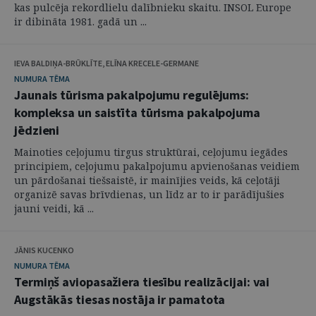
kas pulcēja rekordlielu dalībnieku skaitu. INSOL Europe
ir dibināta 1981. gadā un ...
IEVA BALDIŅA-BRŪKLĪTE, ELĪNA KRECELE-GERMANE
NUMURA TĒMA
Jaunais tūrisma pakalpojumu regulējums:
kompleksa un saistīta tūrisma pakalpojuma
jēdzieni
Mainoties ceļojumu tirgus struktūrai, ceļojumu iegādes
principiem, ceļojumu pakalpojumu apvienošanas veidiem
un pārdošanai tiešsaistē, ir mainījies veids, kā ceļotāji
organizē savas brīvdienas, un līdz ar to ir parādījušies
jauni veidi, kā ...
JĀNIS KUCENKO
NUMURA TĒMA
Termiņš aviopasažiera tiesību realizācijai: vai
Augstākās tiesas nostāja ir pamatota