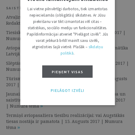
SAISTĪTIE RESURSI
Lai vietne pilnvērtīgi darbotos, tiek izmantotas
nepieciešamās (obligātās) sīkdatnes. Ar Jūsu
Atvaļinājuma juridiskā puse | 15. Augusts 2017 |
piekrišanu var tikt izmantotas vēl citas –
Redaktora sleja
statistikas, sociālo mediju un funkcionalitātes.
Tiesiskās sekas sadursmei ar putnu | 15. Augusts 2017 |
Papildinformācijai atveriet "Pielāgot izvēli". Jūs
Numura tēma
varat jebkurā brīdī mainīt savu izvēli,
atgriežoties šajā vietnē. Plašāk –
sīkdatņu
Aviopasažieru melnā saraksta izmantošanas problemātika
politikā
.
Latvijā | 15. Augusts 2017 | Numura tēma
Slēptās kameras
Airbnb
apartamentos | 15. Augusts 2017 |
Numura tēma
PIEŅEMT VISAS
Tūrisma tiesības drošai un mierīgai atpūtai | 15. Augusts
2017 | Numura tēma
PIELĀGOT IZVĒLI
Jaunais tūrisma pakalpojumu regulējums: kompleksa un
saistīta tūrisma pakalpojuma jēdzieni | 15. Augusts 2017
| Numura tēma
Termiņš aviopasažiera tiesību realizācijai: vai Augstākās
tiesas nostāja ir pamatota | 15. Augusts 2017 | Numura
tēma