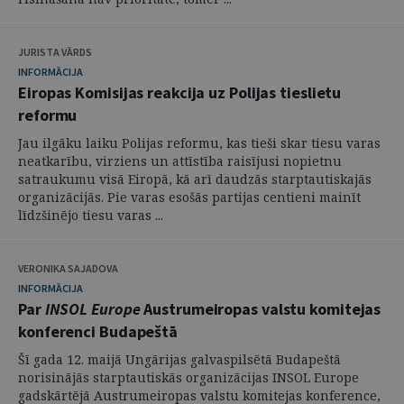
JURISTA VĀRDS
INFORMĀCIJA
Eiropas Komisijas reakcija uz Polijas tieslietu
reformu
Jau ilgāku laiku Polijas reformu, kas tieši skar tiesu varas
neatkarību, virziens un attīstība raisījusi nopietnu
satraukumu visā Eiropā, kā arī daudzās starptautiskajās
organizācijās. Pie varas esošās partijas centieni mainīt
līdzšinējo tiesu varas ...
VERONIKA SAJADOVA
INFORMĀCIJA
Par
INSOL
Europe
Austrumeiropas valstu komitejas
konferenci Budapeštā
Šī gada 12. maijā Ungārijas galvaspilsētā Budapeštā
norisinājās starptautiskās organizācijas INSOL Europe
gadskārtējā Austrumeiropas valstu komitejas konference,