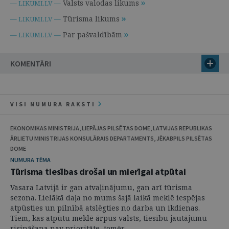
Valsts valodas likums
— LIKUMI.LV —
Tūrisma likums
— LIKUMI.LV —
Par pašvaldībām
— LIKUMI.LV —
KOMENTĀRI
VISI NUMURA RAKSTI
EKONOMIKAS MINISTRIJA, LIEPĀJAS PILSĒTAS DOME, LATVIJAS REPUBLIKAS
ĀRLIETU MINISTRIJAS KONSULĀRAIS DEPARTAMENTS, JĒKABPILS PILSĒTAS
DOME
NUMURA TĒMA
Tūrisma tiesības drošai un mierīgai atpūtai
Vasara Latvijā ir gan atvaļinājumu, gan arī tūrisma
sezona. Lielākā daļa no mums šajā laikā meklē iespējas
atpūsties un pilnībā atslēgties no darba un ikdienas.
Tiem, kas atpūtu meklē ārpus valsts, tiesību jautājumu
risināšana nav prioritāte, tomēr ...