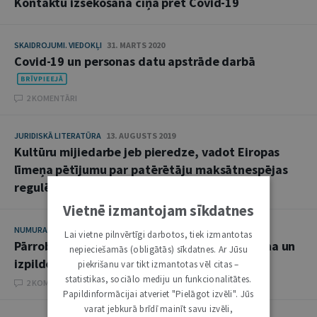
Kontaktu izsekošana cīņā pret Covid-19
SKAIDROJUMI. VIEDOKĻI
31. MARTS 2020
Covid-19 un personas datu apstrāde darbā
2 KOMENTĀRI
JURIDISKĀ LITERATŪRA
13. AUGUSTS 2019
Kultūru mijiedarbe jeb pieredze, vadot Eiropas
līmeņa pētījumu par patērētāju maksātnespējas
regulējumu
Vietnē izmantojam sīkdatnes
NUMURA TĒMA
23. JANVĀRIS 2018
Lai vietne pilnvērtīgi darbotos, tiek izmantotas
Pārrobežu maksātnespējas procedūru atzīšana un
nepieciešamās (obligātās) sīkdatnes. Ar Jūsu
izpilde Latvijā
piekrišanu var tikt izmantotas vēl citas –
statistikas, sociālo mediju un funkcionalitātes.
2 KOMENTĀRI
Papildinformācijai atveriet "Pielāgot izvēli". Jūs
varat jebkurā brīdī mainīt savu izvēli,