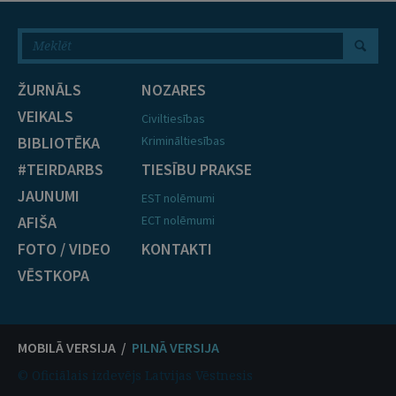
ŽURNĀLS
NOZARES
VEIKALS
Civiltiesības
BIBLIOTĒKA
Krimināltiesības
#TEIRDARBS
TIESĪBU PRAKSE
JAUNUMI
EST nolēmumi
AFIŠA
ECT nolēmumi
FOTO / VIDEO
KONTAKTI
VĒSTKOPA
MOBILĀ VERSIJA /
PILNĀ VERSIJA
© Oficiālais izdevējs Latvijas Vēstnesis