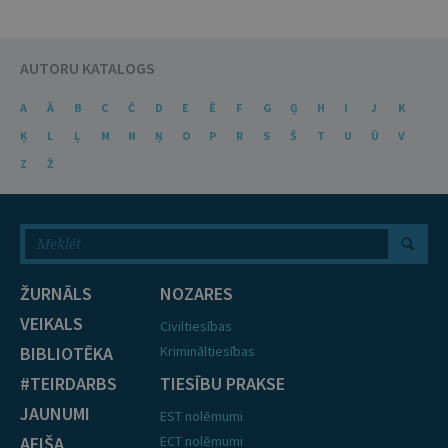
AUTORU KATALOGS
A
Ā
B
C
Č
D
E
Ē
F
G
Ģ
H
I
J
K
Ķ
L
Ļ
M
N
Ņ
O
P
R
S
Š
T
U
Ū
V
Z
Ž
ŽURNĀLS
NOZARES
VEIKALS
Civiltiesības
BIBLIOTĒKA
Krimināltiesības
#TEIRDARBS
TIESĪBU PRAKSE
JAUNUMI
EST nolēmumi
AFIŠA
ECT nolēmumi