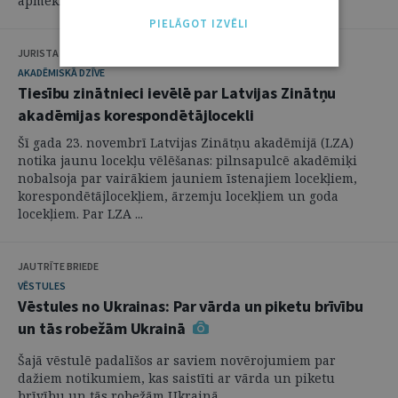
apmeklēja Lietuvas ...
PIELĀGOT IZVĒLI
JURISTA VĀRDS
AKADĒMISKĀ DZĪVE
Tiesību zinātnieci ievēlē par Latvijas Zinātņu
akadēmijas korespondētājlocekli
Šī gada 23. novembrī Latvijas Zinātņu akadēmijā (LZA)
notika jaunu locekļu vēlēšanas: pilnsapulcē akadēmiķi
nobalsoja par vairākiem jauniem īstenajiem locekļiem,
korespondētājlocekļiem, ārzemju locekļiem un goda
locekļiem. Par LZA ...
JAUTRĪTE BRIEDE
VĒSTULES
Vēstules no Ukrainas: Par vārda un piketu brīvību
un tās robežām Ukrainā
Šajā vēstulē padalīšos ar saviem novērojumiem par
dažiem notikumiem, kas saistīti ar vārda un piketu
brīvību un tās robežām Ukrainā.