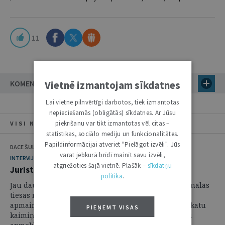
11
Vietnē izmantojam sīkdatnes
KOMENTĀRI
Lai vietne pilnvērtīgi darbotos, tiek izmantotas
nepieciešamās (obligātās) sīkdatnes. Ar Jūsu
piekrišanu var tikt izmantotas vēl citas –
VISI NUMURA RAKSTI
statistikas, sociālo mediju un funkcionalitātes.
Papildinformācijai atveriet "Pielāgot izvēli". Jūs
DACE ŠULMANE
varat jebkurā brīdī mainīt savu izvēli,
INTERVIJA
atgriežoties šajā vietnē. Plašāk –
sīkdatņu
Jurista pirmais uzdevums ir nebūt neitrālam
politikā
.
Jau daudzus gadus Latvijas un Lietuvas konstitucionālās
tiesas rīko regulāras savstarpējas konferences un
apmaiņas vizītes, lai dalītos ar pieredzi un gūtu ieskatu
PIEŅEMT VISAS
kaimiņvalsts jaunākajā tiesu praksē. Šovasar Latviju