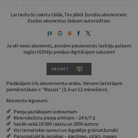
Lai lasītu šo rakstu tālāk, Tev jābūt žurnāla abonentam.
Esošos abonentus lūdzam autorizēties:
Ja vēl neesi abonents, aicinām pievienoties lasītāju pulkam.
Iegūsi tūlītēju piekļuvi digitālajam saturam!
ABONĒT
Piedāvājam trīs abonementu veidus. Vienam lietotājam
piemērotākais ir "Mazais" (3, 6 un 12 mēnešiem).
Abonentu ieguvumi:
Pieeja jaunākajam izdevumam
Neierobežota pieeja arhīvam – 24 h/7 d.
Vairāk nekā 18 000 rakstu un 2000 autoru
Visi tematiskie numuri un ikgadējie grāmatžurnāli
Personalizētās iespējas – piezīmes, citāti, mapes